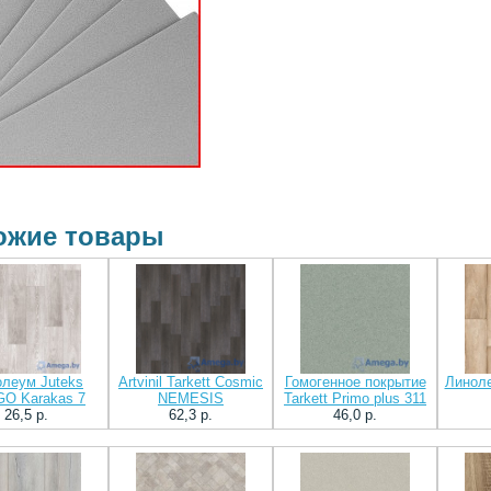
ожие товары
леум Juteks
Artvinil Tarkett Cosmic
Гомогенное покрытие
Линоле
O Karakas 7
NEMESIS
Tarkett Primo plus 311
26,5 p.
62,3 p.
46,0 p.