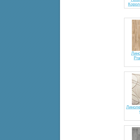
Корол
Лино
Pra
Линоле