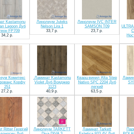
ат Kastamonu
Линолеум Juteks
Линолеум IVC INTER
pan Lagoon Дуб
Nelson Lira 1
SAMSON T09
ULTRA
теон FP709
33,7 p.
23,7 p.
C
34,2 p.
Нос
еум Комитекс
.Ламинат Kastamonu
Кварц-винил Alta Step
Ламин
рованс Корфу
Violet Дуб Вояджер
Nativo SPC 2204 Дуб
SY
251
1123
легкий
27,2 p.
40,9 p.
63,5 p.
 Ritter Георгий
Линолеум TARKETT
Ламинат Tarkett
Пар
доносец Дуб
Diva DIVA 3
Estetica 933 4V Дуб
POLA