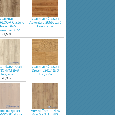
Ламинат
Ламинат Classen
FLOOR Castello
Adventure 28590 Дуб
lassic Дуб
Гамильтон
тальгия 8072
21,5 p.
ат Swiss Krono
Ламинат Classen
NONYM Дуб
Dream 32417 Дуб
Теруэль
Кордоба
28,3 p.
кетная доска
Artvinil Tarkett New
RWOOD Ясень
Age SYNTHESIS