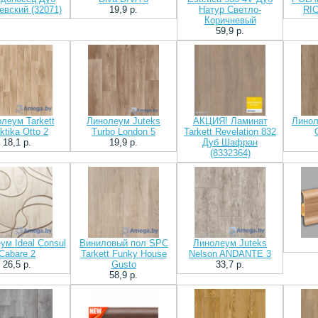
евский (32071)
19,9 p.
Натур Светло-
RI
Коричневый
59,9 p.
леум Tarkett
Линолеум Juteks
АКЦИЯ! Ламинат
Лино
ktika Otto 2
Turbo London 5
Tarkett Revelation 832
18,1 p.
19,9 p.
Дуб Шафран
(8332364)
ум Ideal Consul
Виниловый пол SPC
Линолеум Juteks
Cabare 2
Tarkett Funky House
Nelson ANDANTE 3
26,5 p.
Gusto
33,7 p.
58,9 p.