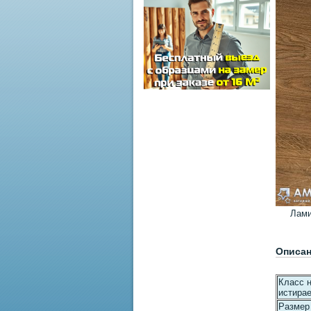
Лами
Описа
Класс н
истира
Размер