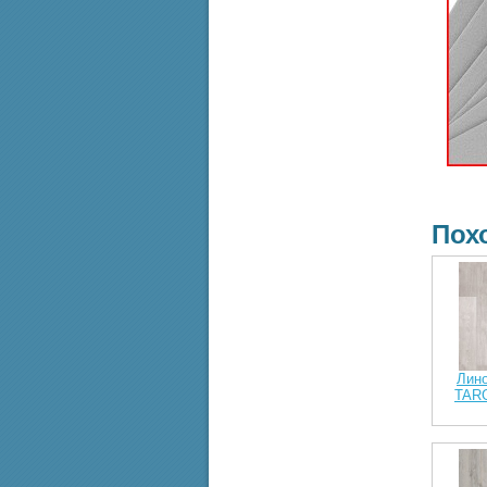
Пох
Лино
TARG