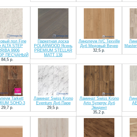
овый пол Fine
Паркетная доска
Линолеум IVC Texville
Лин
or ALTA STEP
POLARWOOD Ясень
Дуб Медовый Вечер
Master
RIBA 9906
PREMIUM STELLAR
32,5 p.
ОР ПЕСЧАНЫЙ
MATT 138
84,5 p.
леум Tarkett
Ламинат Swiss Krono
Ламинат Swiss Krono
Лино
IUM SOHO-3
Eventum Дуб Паре
Arto Synergy Дуб
AE
29,7 p.
29,5 p.
Эвидент
35,2 p.