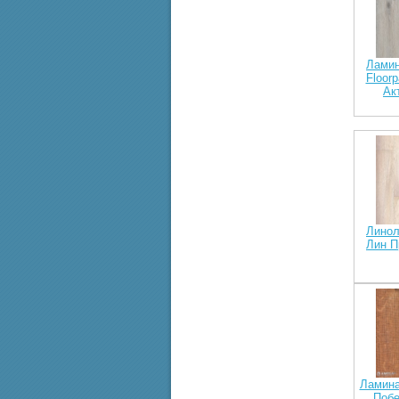
Ламин
Floor
Ак
Линол
Лин П
Ламинат
Побе