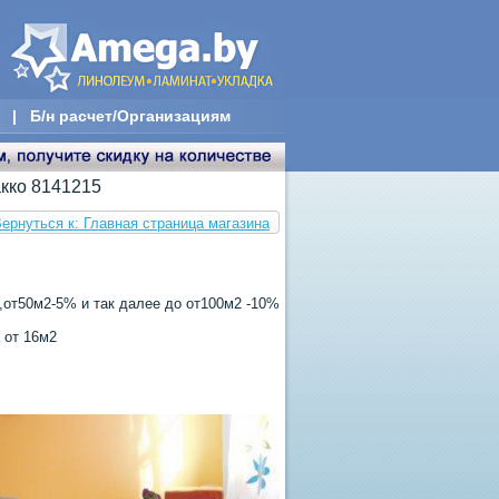
|
Б/н расчет/Организациям
акко 8141215
ернуться к: Главная страница магазина
от50м2-5% и так далее до от100м2 -10%
 от 16м2