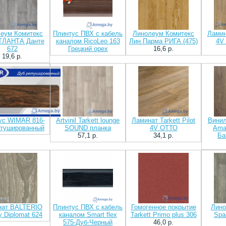
еум Комитекс
Плинтус ПВХ с кабель
Линолеум Комитекс
Ламина
ТЛАНТА Данте
каналом RicoLeo 163
Лин Парма РИГА (475)
4V
672
Грецкий орех
16,6 p.
19,6 p.
ус WIMAR 816-
Artvinil Tarkett lounge
Ламинат Tarkett Pilot
Вини
етушированный
SOUND планка
4V ОТТО
Amad
57,1 p.
34,1 p.
Ба
нат BALTERIO
Плинтус ПВХ с кабель
Гомогенное покрытие
Лино
ty Diplomat 624
каналом Smart flex
Tarkett Primo plus 306
Spa
575-Дуб-Черный
46,0 p.