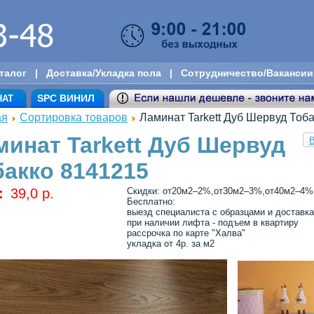
талог
|
Доставка/Укладка пола
|
Сотрудничество/Вакансии
SPC ВИНИЛ
НАТ
ая
Сортировка товаров
Ламинат Tarkett Дуб Шервуд Тоб
минат Tarkett Дуб Шервуд
В
бакко 8141215
:
39,0 p.
Скидки: от20м2–2%,от30м2–3%,от40м2–4%,
Бесплатно:
выезд специалиста с образцами и доставка
при наличии лифта - подъем в квартиру
рассрочка по карте "Халва"
укладка от 4р. за м2