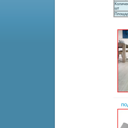
Количес
шт
Площад
ПО