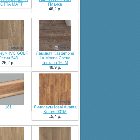
COTTA MATT
Планка
46,2 p.
леум IVC GOLF
Ламинат Kastamonu
Остин 543
La Moena Сосна
26,2 p.
Тоскана 16LM
48,9 p.
181
Линолеум Ideal Avanta
Kortes 001M
15,4 p.