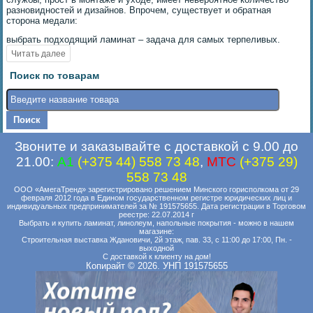
разновидностей и дизайнов. Впрочем, существует и обратная
сторона медали:
выбрать подходящий ламинат – задача для самых терпеливых.
Поиск по товарам
Звоните и заказывайте с доставкой с 9.00 до
21.00:
A1
(+375 44) 558 73 48
,
MTC
(+375 29)
558 73 48
ООО «АмегаТренд» зарегистрировано решением Минского горисполкома от 29
февраля 2012 года в Едином государственном регистре юридических лиц и
индивидуальных предпринимателей за № 191575655. Дата регистрации в Торговом
реестре: 22.07.2014 г
Выбрать и купить ламинат, линолеум, напольные покрытия - можно в нашем
магазине:
Строительная выставка Ждановичи, 2й этаж, пав. 33, с 11:00 до 17:00, Пн. -
выходной
С доставкой к клиенту на дом!
Копирайт © 2026. УНП 191575655