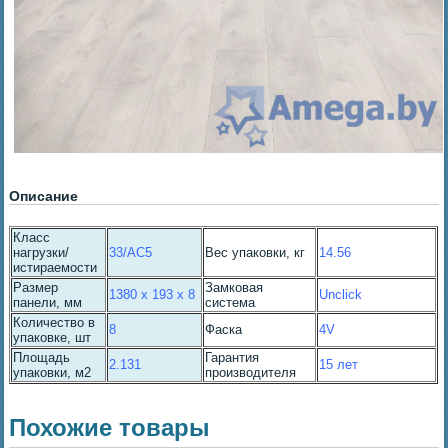
Описание
Класс
нагрузки/
33/AC5
Вес упаковки, кг
14.56
истираемости
Размер
Замковая
1380 x 193 x 8
Unclick
панели, мм
система
Количество в
8
Фаска
4V
упаковке, шт
Площадь
Гарантия
2.131
15 лет
упаковки, м2
производителя
Похожие товары