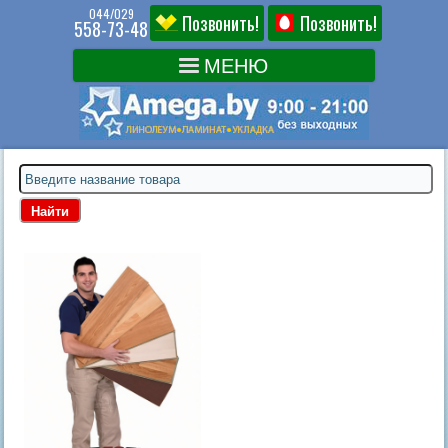
044/029
Позвонить!
Позвонить!
558-73-48