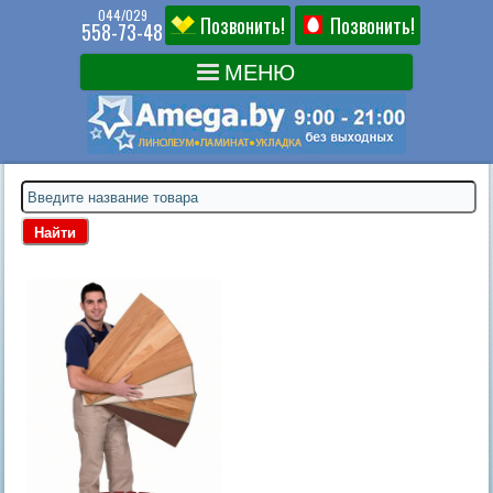
044/029
Позвонить!
Позвонить!
558-73-48