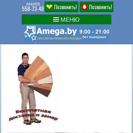
044/029
Позвонить!
Позвонить!
558-73-48