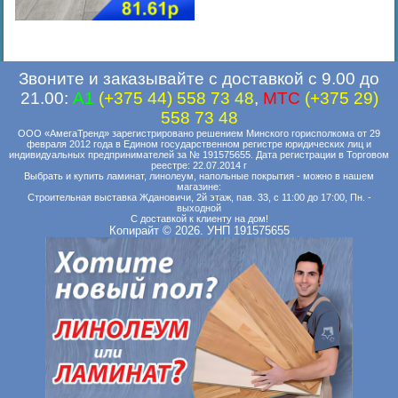
Звоните и заказывайте с доставкой с 9.00 до
21.00:
A1
(+375 44) 558 73 48
,
MTC
(+375 29)
558 73 48
ООО «АмегаТренд» зарегистрировано решением Минского горисполкома от 29
февраля 2012 года в Едином государственном регистре юридических лиц и
индивидуальных предпринимателей за № 191575655. Дата регистрации в Торговом
реестре: 22.07.2014 г
Выбрать и купить ламинат, линолеум, напольные покрытия - можно в нашем
магазине:
Строительная выставка Ждановичи, 2й этаж, пав. 33, с 11:00 до 17:00, Пн. -
выходной
С доставкой к клиенту на дом!
Копирайт © 2026. УНП 191575655