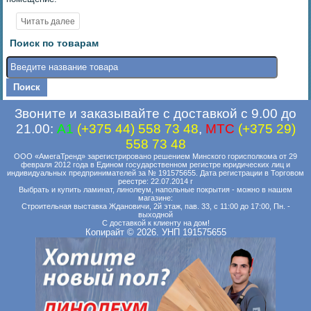
Поиск по товарам
Звоните и заказывайте с доставкой с 9.00 до
21.00:
A1
(+375 44) 558 73 48
,
MTC
(+375 29)
558 73 48
ООО «АмегаТренд» зарегистрировано решением Минского горисполкома от 29
февраля 2012 года в Едином государственном регистре юридических лиц и
индивидуальных предпринимателей за № 191575655. Дата регистрации в Торговом
реестре: 22.07.2014 г
Выбрать и купить ламинат, линолеум, напольные покрытия - можно в нашем
магазине:
Строительная выставка Ждановичи, 2й этаж, пав. 33, с 11:00 до 17:00, Пн. -
выходной
С доставкой к клиенту на дом!
Копирайт © 2026. УНП 191575655