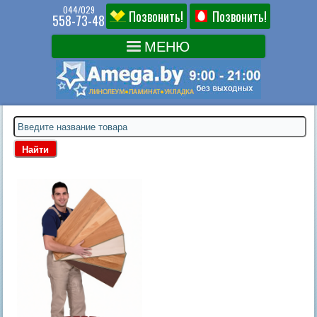
044/029
Позвонить!
Позвонить!
558-73-48