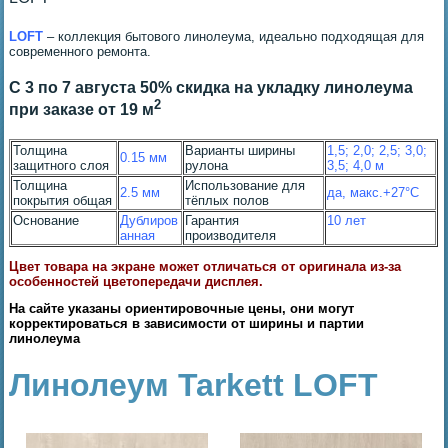
LOFT
– коллекция бытового линолеума, идеально подходящая для
современного ремонта.
С 3 по 7 августа 50% скидка на укладку линолеума
2
при заказе от 19 м
Толщина
Варианты ширины
1,5; 2,0; 2,5; 3,0;
0.15 мм
защитного слоя
рулона
3,5; 4,0 м
Толщина
Использование для
2.5 мм
да, макс.+27°С
покрытия общая
тёплых полов
Основание
Дублиров
Гарантия
10 лет
анная
производителя
Цвет товара на экране может отличаться от оригинала из-за
особенностей цветопередачи дисплея.
На сайте указаны ориентировочные цены, они могут
корректироваться в зависимости от ширины и партии
линолеума
Линолеум Tarkett LOFT