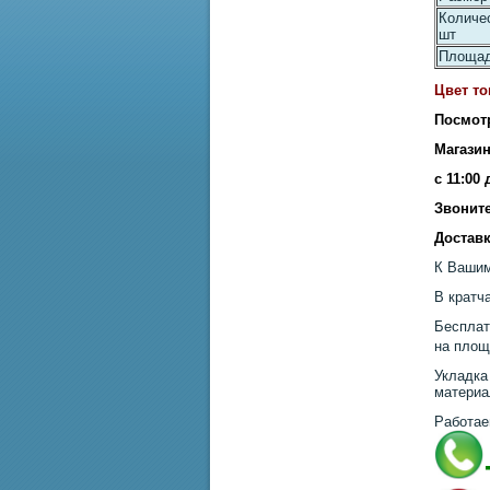
Количес
шт
Площад
Цвет то
Посмот
Магазин
с 11:00
Звоните
Доставк
К Вашим
В кратч
Бесплат
на площ
Укладка
материа
Работае