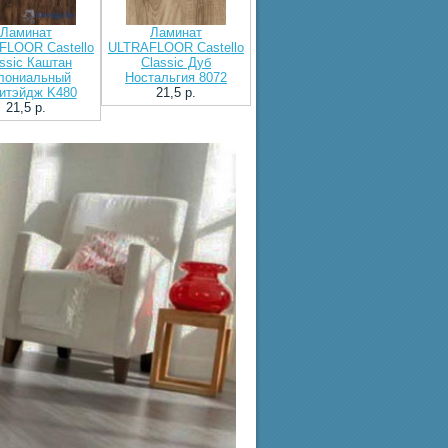
Ламинат
Ламинат
FLOOR Castello
ULTRAFLOOR Castello
ssic Каштан
Classic Дуб
лониальный
Ностальгия 8072
итэйдж K480
21,5 p.
21,5 p.