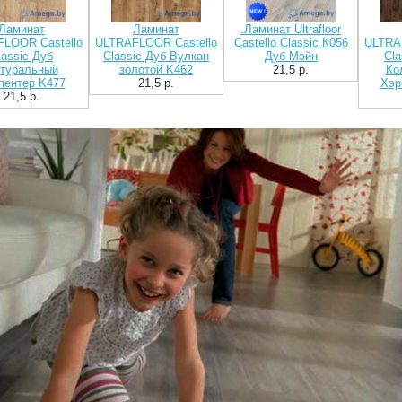
Ламинат
Ламинат
.Ламинат Ultrafloor
LOOR Castello
ULTRAFLOOR Castello
Castello Classic К056
ULTRA
lassic Дуб
Classic Дуб Вулкан
Дуб Мэйн
Cla
туральный
золотой K462
21,5 p.
Ко
пентер K477
21,5 p.
Хэр
21,5 p.