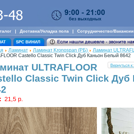
талог
|
Доставка/Укладка пола
|
Сотрудничество/Вакансии
SPC ВИНИЛ
НАТ
ая
Ламинат
Ламинат Kronospan (РБ)
Ламинат ULTRAFLO
LOOR Castello Classic Twin Click Дуб Каньон Белый 8642
аминат ULTRAFLOOR
Вернуться к
tello Classic Twin Click Ду
42
:
21,5 p.