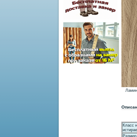
Ламин
Описа
Класс н
истира
Размер