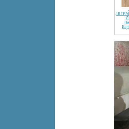
ULTRAF
C
На
Кар