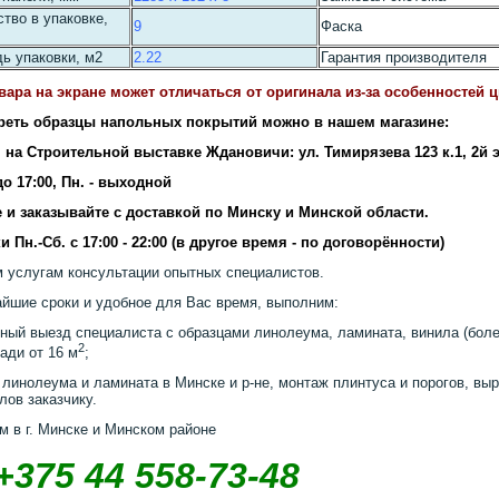
тво в упаковке,
9
Фаска
ь упаковки, м2
2.22
Гарантия производителя
вара на экране может отличаться от оригинала из-за особенностей 
реть образцы напольных покрытий можно в нашем магазине:
 на Строительной выставке Ждановичи: ул. Тимирязева 123 к.1, 2й 
 до 17:00, Пн. - выходной
 и заказывайте с доставкой по Минску и Минской области.
и Пн.-Сб. с 17:00 - 22:00 (в другое время - по договорённости)
 услугам консультации опытных специалистов.
айшие сроки и удобное для Вас время, выполним:
ный выезд специалиста с образцами линолеума, ламината, винила (более
2
ади от 16 м
;
 линолеума и ламината в Минске и р-не, монтаж плинтуса и порогов, выр
лов заказчику.
м в г. Минске и Минском районе
+375 44 558-73-48