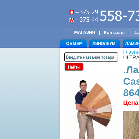
МАГАЗИН
|
Контакты
|
Ка
ОБМЕР
ЛИНОЛЕУМ
ЛАМИ
Главн
ULTRAF
.Л
Cas
86
Цена