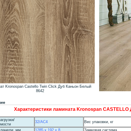
ат Kronospan Castello Twin Click Дуб Каньон Белый
8642
ние
Характеристики ламината Kronospan CASTELLO 
агрузки/
32/AC4
Вес упаковки, кг
емости
 панели, мм
1285 x 192 x 8
Замковая система