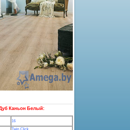
Дуб Каньон Белый:
16
Twin Click