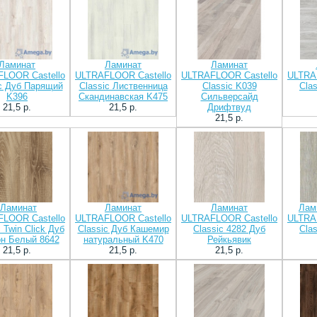
Ламинат
Ламинат
Ламинат
LOOR Castello
ULTRAFLOOR Castello
ULTRAFLOOR Castello
ULTRA
ic Дуб Парящий
Classic Лиственница
Classic K039
Cla
K396
Скандинавская K475
Сильверсайд
21,5 p.
21,5 p.
Дрифтвуд
21,5 p.
.Ламинат
Ламинат
Ламинат
Лам
LOOR Castello
ULTRAFLOOR Castello
ULTRAFLOOR Castello
ULTRA
 Twin Click Дуб
Classic Дуб Кашемир
Classic 4282 Дуб
Cla
н Белый 8642
натуральный K470
Рейкьявик
21,5 p.
21,5 p.
21,5 p.