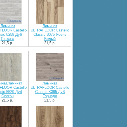
.Ламинат
Ламинат
FLOOR Castello
ULTRAFLOOR Castello
ssic 8259 Дуб
Classic 8075 Ясень
Тоскана
Белый
21,5 p.
21,5 p.
инатЛаминат
Ламинат
FLOOR Castello
ULTRAFLOOR Castello
ssic 5529 Дуб
Classic K395 Дуб
Орегон
Торнадо
21,5 p.
21,5 p.