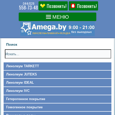
044/029
Позвонить!
Позвонить!
558-73-48
Поиск
Линолеум TARKETT
Линолеум JUTEKS
Линолеум IDEAL
Линолеум IVC
Гетерогенное покрытие
Гомогенное покрытие