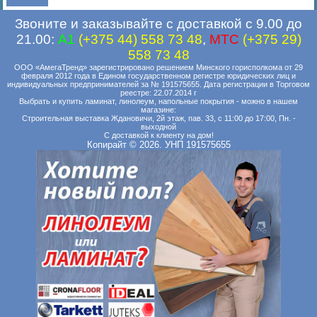
Звоните и заказывайте с доставкой с 9.00 до
21.00:
A1
(+375 44) 558 73 48
,
MTC
(+375 29)
558 73 48
ООО «АмегаТренд» зарегистрировано решением Минского горисполкома от 29
февраля 2012 года в Едином государственном регистре юридических лиц и
индивидуальных предпринимателей за № 191575655. Дата регистрации в Торговом
реестре: 22.07.2014 г
Выбрать и купить ламинат, линолеум, напольные покрытия - можно в нашем
магазине:
Строительная выставка Ждановичи, 2й этаж, пав. 33, с 11:00 до 17:00, Пн. -
выходной
С доставкой к клиенту на дом!
Копирайт © 2026. УНП 191575655