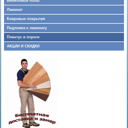
Виниловые полы
Ламинат
Ковровые покрытия
Подложка к ламинату
Плинтус и пороги
АКЦИИ И СКИДКИ