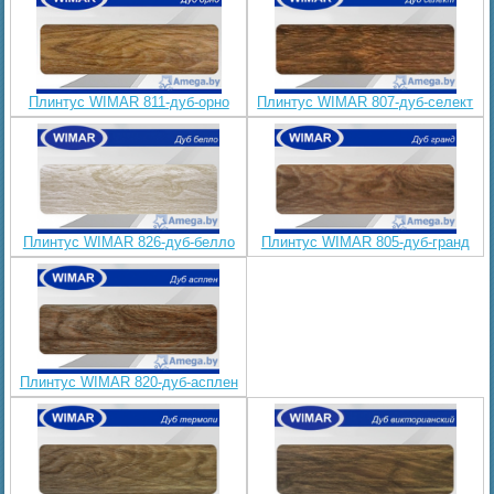
Плинтус WIMAR 811-дуб-орно
Плинтус WIMAR 807-дуб-селект
Плинтус WIMAR 826-дуб-белло
Плинтус WIMAR 805-дуб-гранд
Плинтус WIMAR 820-дуб-асплен