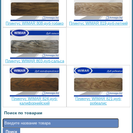
Плинтус WIMAR 808-дуб-тобако
Плинтус WIMAR 819-дуб-летний
Плинтус WIMAR 803-дуб-сальса
Плинтус WIMAR 824-дуб-
Плинтус WIMAR 821-дуб-
калифорнийский
робеалис
Поиск по товарам