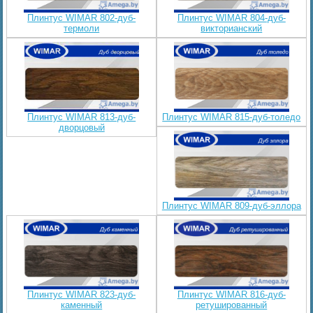
Плинтус WIMAR 802-дуб-
Плинтус WIMAR 804-дуб-
термоли
викторианский
Плинтус WIMAR 813-дуб-
Плинтус WIMAR 815-дуб-толедо
дворцовый
Плинтус WIMAR 809-дуб-эллора
Плинтус WIMAR 823-дуб-
Плинтус WIMAR 816-дуб-
каменный
ретушированный