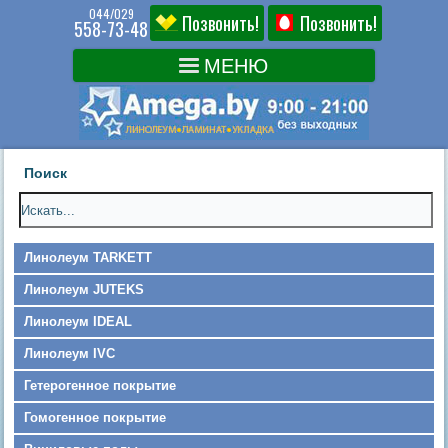
044/029
Позвонить!
Позвонить!
558-73-48
Поиск
Линолеум TARKETT
Линолеум JUTEKS
Линолеум IDEAL
Линолеум IVC
Гетерогенное покрытие
Гомогенное покрытие