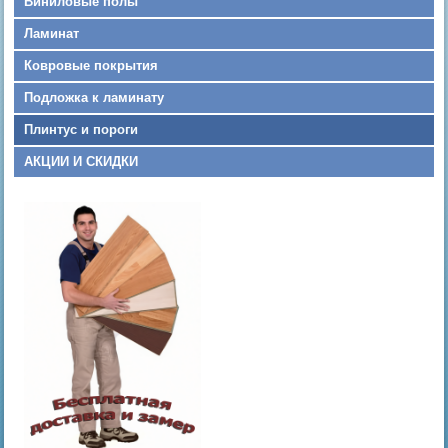
Виниловые полы
Ламинат
Ковровые покрытия
Подложка к ламинату
Плинтус и пороги
АКЦИИ И СКИДКИ