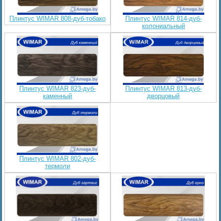
Плинтус WIMAR 808-дуб-тобако
Плинтус WIMAR 814-дуб-
колониальный
Плинтус WIMAR 823-дуб-
Плинтус WIMAR 813-дуб-
каменный
дворцовый
Плинтус WIMAR 802-дуб-
термоли