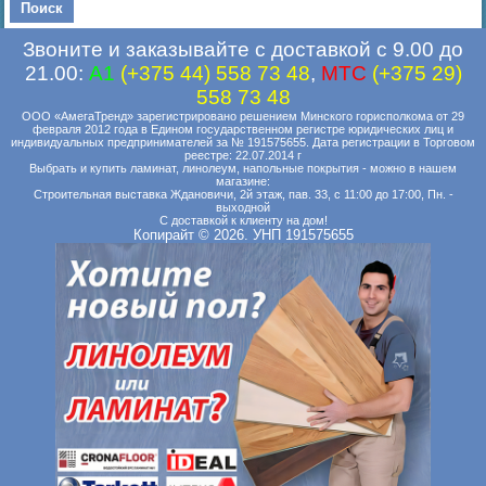
Звоните и заказывайте с доставкой с 9.00 до
21.00:
A1
(+375 44) 558 73 48
,
MTC
(+375 29)
558 73 48
ООО «АмегаТренд» зарегистрировано решением Минского горисполкома от 29
февраля 2012 года в Едином государственном регистре юридических лиц и
индивидуальных предпринимателей за № 191575655. Дата регистрации в Торговом
реестре: 22.07.2014 г
Выбрать и купить ламинат, линолеум, напольные покрытия - можно в нашем
магазине:
Строительная выставка Ждановичи, 2й этаж, пав. 33, с 11:00 до 17:00, Пн. -
выходной
С доставкой к клиенту на дом!
Копирайт © 2026. УНП 191575655