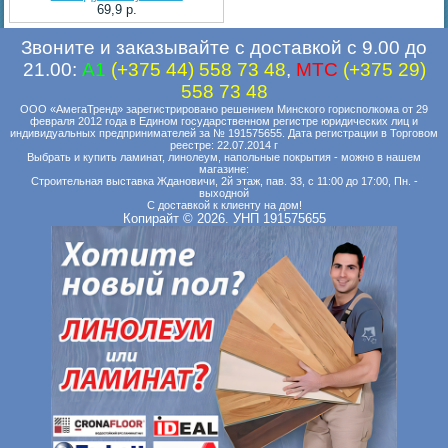
69,9 p.
Звоните и заказывайте с доставкой с 9.00 до
21.00:
A1
(+375 44) 558 73 48
,
MTC
(+375 29)
558 73 48
ООО «АмегаТренд» зарегистрировано решением Минского горисполкома от 29
февраля 2012 года в Едином государственном регистре юридических лиц и
индивидуальных предпринимателей за № 191575655. Дата регистрации в Торговом
реестре: 22.07.2014 г
Выбрать и купить ламинат, линолеум, напольные покрытия - можно в нашем
магазине:
Строительная выставка Ждановичи, 2й этаж, пав. 33, с 11:00 до 17:00, Пн. -
выходной
С доставкой к клиенту на дом!
Копирайт © 2026. УНП 191575655