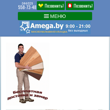
044/029
Позвонить!
Позвонить!
558-73-48