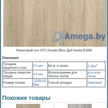
Виниловый пол SPC Amadei Bliss Дуб Акаба B1946
Описание
Толщина
2
0.5 мм
Кв.м. в пачке
2.16м
защитного слоя
Толщина покрытия
Использование для
для всех
4.0 мм
общая
тёплых полов
типов
1200х18
Размер планки
Способ укладки
Замковой
0мм
Похожие товары