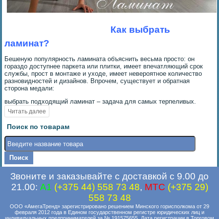
Как выбрать
ламинат?
Бешеную популярность ламината объяснить весьма просто: он
гораздо доступнее паркета или плитки, имеет впечатляющий срок
службы, прост в монтаже и уходе, имеет невероятное количество
разновидностей и дизайнов. Впрочем, существует и обратная
сторона медали:
выбрать подходящий ламинат – задача для самых терпеливых.
Поиск по товарам
Звоните и заказывайте с доставкой с 9.00 до
21.00:
A1
(+375 44) 558 73 48
,
MTC
(+375 29)
558 73 48
ООО «АмегаТренд» зарегистрировано решением Минского горисполкома от 29
февраля 2012 года в Едином государственном регистре юридических лиц и
индивидуальных предпринимателей за № 191575655. Дата регистрации в Торговом