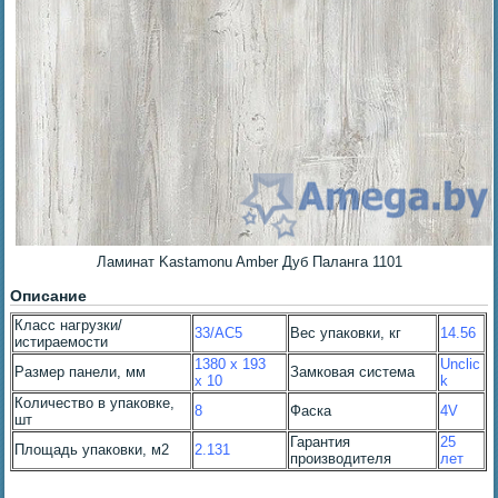
Ламинат Kastamonu Amber Дуб Паланга 1101
Описание
Класс нагрузки/
33/AC5
Вес упаковки, кг
14.56
истираемости
1380 x 193
Unclic
Размер панели, мм
Замковая система
x 10
k
Количество в упаковке,
8
Фаска
4V
шт
Гарантия
25
Площадь упаковки, м2
2.131
производителя
лет