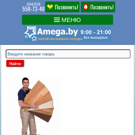
044/029
Позвонить!
Позвонить!
558-73-48