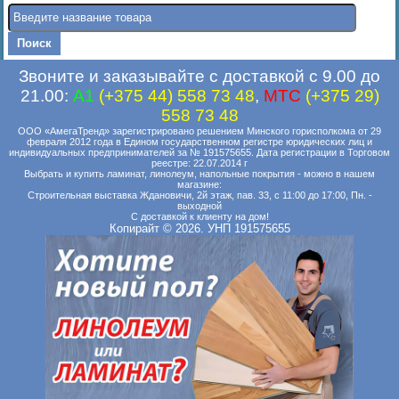
Звоните и заказывайте с доставкой с 9.00 до
21.00:
A1
(+375 44) 558 73 48
,
MTC
(+375 29)
558 73 48
ООО «АмегаТренд» зарегистрировано решением Минского горисполкома от 29
февраля 2012 года в Едином государственном регистре юридических лиц и
индивидуальных предпринимателей за № 191575655. Дата регистрации в Торговом
реестре: 22.07.2014 г
Выбрать и купить ламинат, линолеум, напольные покрытия - можно в нашем
магазине:
Строительная выставка Ждановичи, 2й этаж, пав. 33, с 11:00 до 17:00, Пн. -
выходной
С доставкой к клиенту на дом!
Копирайт © 2026. УНП 191575655