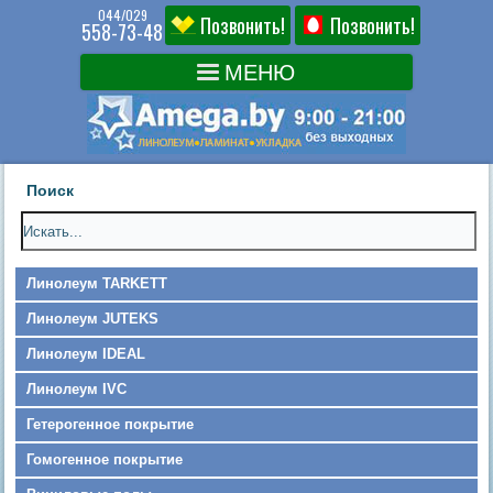
044/029
Позвонить!
Позвонить!
558-73-48
Поиск
Линолеум TARKETT
Линолеум JUTEKS
Линолеум IDEAL
Линолеум IVC
Гетерогенное покрытие
Гомогенное покрытие