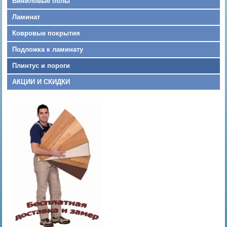
Виниловые полы
Ламинат
Ковровые покрытия
Подложка к ламинату
Плинтус и пороги
АКЦИИ И СКИДКИ