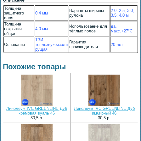
Описание
Толщина
Варианты ширины
2.0; 2.5; 3.0;
защитного
0.4 мм
рулона
3.5; 4.0 м
слоя
Толщина
Использование для
да,
покрытия
4.0 мм
тёплых полов
макс.+27°С
общая
ТЗИ-
Гарантия
Основание
теплозвукоизоли
20 лет
производителя
рущая
Похожие товары
Линолеум IVC GREENLINE Дуб
Линолеум IVC GREENLINE Дуб
кремовая вуаль 46
имбирный 46
30,5 p.
30,5 p.