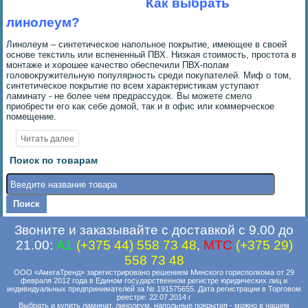
Как выбрать
линолеум?
Линолеум – синтетическое напольное покрытие, имеющее в своей
основе текстиль или вспененный ПВХ. Низкая стоимость, простота в
монтаже и хорошее качество обеспечили ПВХ-полам
головокружительную популярность среди покупателей. Миф о том,
синтетическое покрытие по всем характеристикам уступают
ламинату - не более чем предрассудок. Вы можете смело
приобрести его как себе домой, так и в офис или коммерческое
помещение.
Поиск по товарам
Звоните и заказывайте с доставкой с 9.00 до
21.00:
A1
(+375 44) 558 73 48
,
MTC
(+375 29)
558 73 48
ООО «АмегаТренд» зарегистрировано решением Минского горисполкома от 29
февраля 2012 года в Едином государственном регистре юридических лиц и
индивидуальных предпринимателей за № 191575655. Дата регистрации в Торговом
реестре: 22.07.2014 г
Выбрать и купить ламинат, линолеум, напольные покрытия - можно в нашем