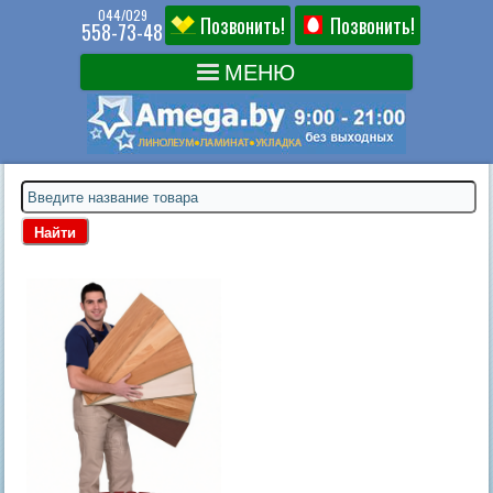
044/029
Позвонить!
Позвонить!
558-73-48