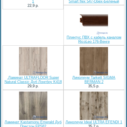
1
Smart flex 547-Орех-Беленый
22,9 p.
Плинтус ПВХ с кабель каналом
RicoLeo 176-Венге
.Ламинат ULTRAFLOOR Super
Линолеум Tarkett SIGMA
Natural Classic Дуб Лонгбоу K418
BERMAN 2
29,9 p.
35,5 p.
Ламинат Kastamonu Emerald Дуб
Линолеум Ideal ULTRA EFENDI 1
Престон FP582
35,7 p.