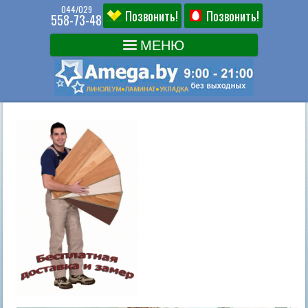
044/029
Позвонить!
Позвонить!
558-73-48