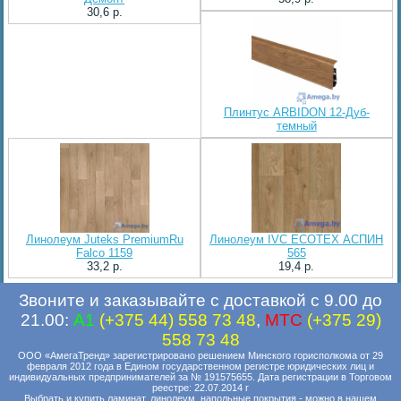
30,6 p.
Плинтус ARBIDON 12-Дуб-
тeмный
Линолеум Juteks PremiumRu
Линолеум IVC ECOTEX АСПИН
Falco 1159
565
33,2 p.
19,4 p.
Звоните и заказывайте с доставкой с 9.00 до
21.00:
A1
(+375 44) 558 73 48
,
MTC
(+375 29)
558 73 48
ООО «АмегаТренд» зарегистрировано решением Минского горисполкома от 29
февраля 2012 года в Едином государственном регистре юридических лиц и
индивидуальных предпринимателей за № 191575655. Дата регистрации в Торговом
реестре: 22.07.2014 г
Выбрать и купить ламинат, линолеум, напольные покрытия - можно в нашем