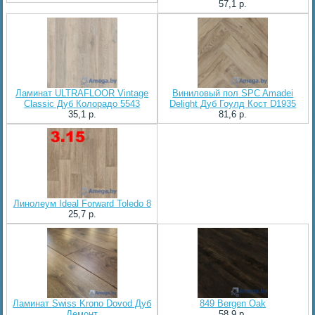
57,1 p.
Ламинат ULTRAFLOOR Vintage
Виниловый пол SPC Amadei
Classic Дуб Колорадо 5543
Delight Дуб Гоулд Кост D1935
35,1 p.
81,6 p.
Линолеум Ideal Forward Toledo 8
25,7 p.
Ламинат Swiss Krono Dovod Дуб
849 Bergen Oak
Демонт
58,9 p.