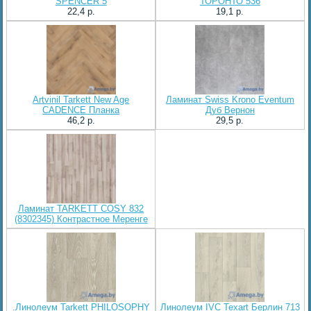
SPENCER 5
ТОРОНТО 536
22,4 p.
19,1 p.
Artvinil Tarkett New Age
Ламинат Swiss Krono Eventum
CADENCE Планка
Дуб Вернон
46,2 p.
29,5 p.
Ламинат TARKETT COSY 832
(8302345) Контрастное Меренге
.Линолеум Tarkett PHILOSOPHY
Линолеум IVC Texart Берлин 713