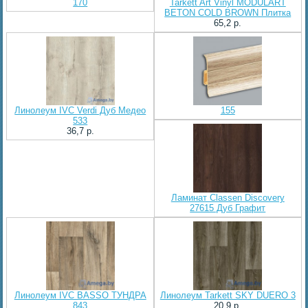
170
Tarkett Art Vinyl MODULART
BETON COLD BROWN Плитка
65,2 p.
Линолеум IVC Verdi Дуб Медео
155
533
36,7 p.
Ламинат Classen Discovery
27615 Дуб Графит
Линолеум IVC BASSO ТУНДРА
Линолеум Tarkett SKY DUERO 3
843
20,9 p.