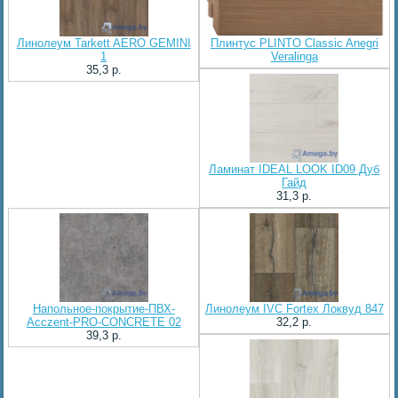
Линолеум Tarkett AERO GEMINI
Плинтус PLINTO Classic Anegri
1
Veralinga
35,3 p.
Ламинат IDEAL LOOK ID09 Дуб
Гайд
31,3 p.
Напольное-покрытие-ПВХ-
Линолеум IVC Fortex Локвуд 847
Acczent-PRO-CONCRETE 02
32,2 p.
39,3 p.