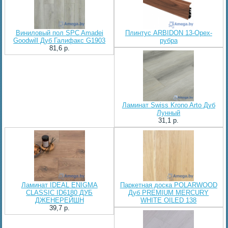
Виниловый пол SPC Amadei
Плинтус ARBIDON 13-Орех-
Goodwill Дуб Галифакс G1903
рубра
81,6 p.
Ламинат Swiss Krono Arto Дуб
Лунный
31,1 p.
Ламинат IDEAL ENIGMA
Паркетная доска POLARWOOD
CLASSIC ID6180 ДУБ
Дуб PREMIUM MERCURY
ДЖЕНЕРЕЙШН
WHITE OILED 138
39,7 p.