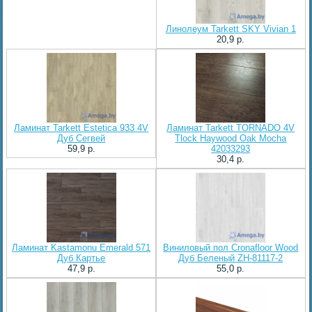
Линолеум Tarkett SKY Vivian 1
20,9 p.
Ламинат Tarkett Estetica 933 4V
Ламинат Tarkett TORNADO 4V
Дуб Сегвей
Tlock Haywood Oak Mocha
59,9 p.
42033293
30,4 p.
Ламинат Kastamonu Emerald 571
Виниловый пол Cronafloor Wood
Дуб Картье
Дуб Беленый ZH-81117-2
47,9 p.
55,0 p.