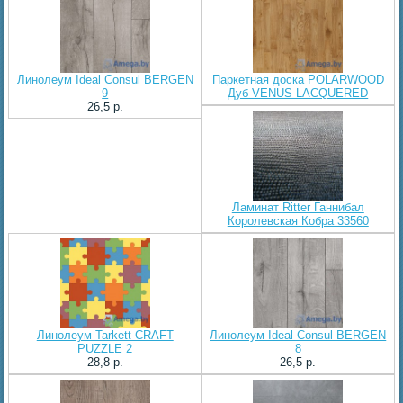
Линолеум Ideal Consul BERGEN
Паркетная доска POLARWOOD
9
Дуб VENUS LACQUERED
26,5 p.
Ламинат Ritter Ганнибал
Королевская Кобра 33560
Линолеум Tarkett CRAFT
Линолеум Ideal Consul BERGEN
PUZZLE 2
8
28,8 p.
26,5 p.