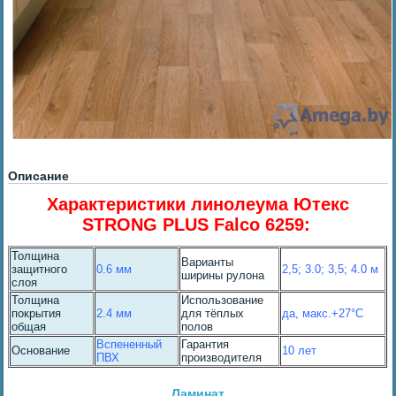
Описание
Характеристики линолеума Ютекс
STRONG PLUS Falco 6259:
Толщина
Варианты
защитного
0.6 мм
2,5; 3.0; 3,5; 4.0
м
ширины рулона
слоя
Толщина
Использование
покрытия
2.4 мм
для тёплых
да, макс.+27°С
общая
полов
Вспененный
Гарантия
Основание
10 лет
ПВХ
производителя
Ламинат