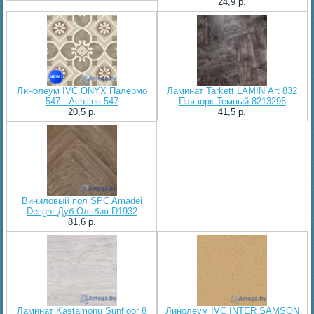
24,9 p.
Линолеум IVC ONYX Палермо
Ламинат Tarkett LAMIN`Art 832
547 - Achilles 547
Пэчворк Темный 8213296
20,5 p.
41,5 p.
Виниловый пол SPC Amadei
Delight Дуб Ольбия D1932
81,6 p.
Ламинат Kastamonu Sunfloor 8
Линолеум IVC INTER SAMSON