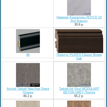
Ламинат Kastamonu ROYCE 02
Дуб Барлоу
30,9 p.
90
Плинтус PLINTO Classic Brown
Oak
Artvinil Tarkett New Age Orient
Tarkett Art Vinyl MODULART
Планка
BETON GREY Плитка
46,2 p.
65,2 p.