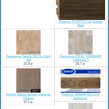
Плинтус PLINTTO Loft Golden
Reef
Линолеум Tarkett DELTA Ostin
Линолеум IDEAL FORWARD
2M
California 3
21,9 p.
25,7 p.
Artvinil Tarkett lounge charango
Плинтус WIMAR 821-дуб-
Планка
робеалис
57,1 p.