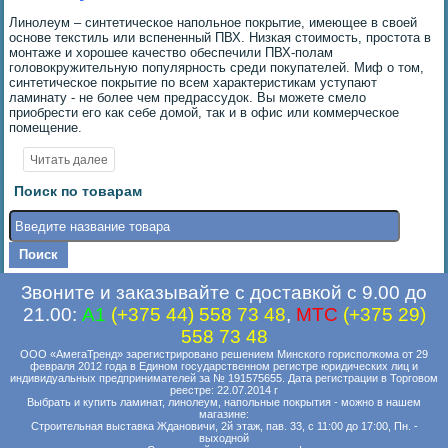
Линолеум – синтетическое напольное покрытие, имеющее в своей
основе текстиль или вспененный ПВХ. Низкая стоимость, простота в
монтаже и хорошее качество обеспечили ПВХ-полам
головокружительную популярность среди покупателей. Миф о том,
синтетическое покрытие по всем характеристикам уступают
ламинату - не более чем предрассудок. Вы можете смело
приобрести его как себе домой, так и в офис или коммерческое
помещение.
Поиск по товарам
Звоните и заказывайте с доставкой с 9.00 до
21.00:
A1
(+375 44) 558 73 48
,
MTC
(+375 29)
558 73 48
ООО «АмегаТренд» зарегистрировано решением Минского горисполкома от 29
февраля 2012 года в Едином государственном регистре юридических лиц и
индивидуальных предпринимателей за № 191575655. Дата регистрации в Торговом
реестре: 22.07.2014 г
Выбрать и купить ламинат, линолеум, напольные покрытия - можно в нашем
магазине:
Строительная выставка Ждановичи, 2й этаж, пав. 33, с 11:00 до 17:00, Пн. -
выходной