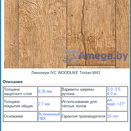
Линолеум IVC WOODLIKE Tristan-W43
Описание
Толщина
Варианты ширины
3.0; 3.5;
0.35 мм
защитного слоя
рулона
4.0 м
да,
Толщина
Использование для
2.7 мм
макс.+27°
покрытия общая
тёплых полов
С
Вспененный
Основание
Гарантия производителя
15 лет
ПВХ