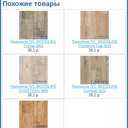
Похожие товары
Линолеум IVC WOODLIKE
Линолеум IVC WOODLIKE
Tristan W82
Cherbourg Oak-W35
26,1 p.
26,1 p.
Линолеум IVC WOODLIKE
Линолеум IVC WOODLIKE
COUSTEAU W06
Cornwall W32
26,1 p.
26,1 p.