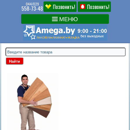
044/029
Позвонить!
Позвонить!
558-73-48