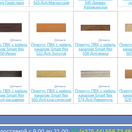
Дуб-Грейсланд
543-Дуб-Магнатский
545-Дерево-
д
Африканское
с ПВХ с кабель
Плинтус ПВХ с кабель
Плинтус ПВХ с кабель
Плинту
ом Smart flex
каналом Smart flex
каналом Smart flex
кана
550-Ироко
522-Дуб-Золотой
558-Дуб-мокка
597
с ПВХ с кабель
Плинтус ПВХ с кабель
Плинтус ПВХ с кабель
Плинту
ом Smart flex
каналом Smart flex
каналом Smart flex
кана
Дуб-дискавери
560-Дуб-классический
574-Дуб-Ливерпуль
529
доставкой с 9.00 до 21.00:
A1
(+375 44) 558 73 48