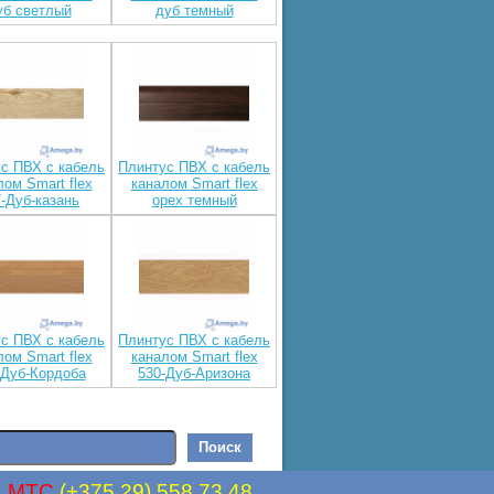
уб светлый
дуб темный
с ПВХ с кабель
Плинтус ПВХ с кабель
лом Smart flex
каналом Smart flex
-Дуб-казань
орех темный
с ПВХ с кабель
Плинтус ПВХ с кабель
лом Smart flex
каналом Smart flex
-Дуб-Кордоба
530-Дуб-Аризона
,
MTC
(+375 29) 558 73 48