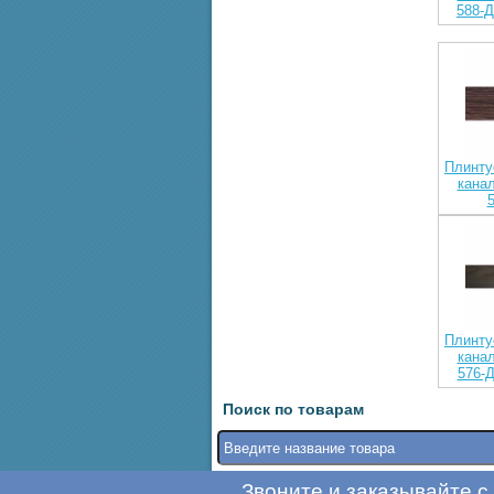
588-
Плинту
канал
Плинту
канал
576-
Поиск по товарам
Звоните и заказывайте с 