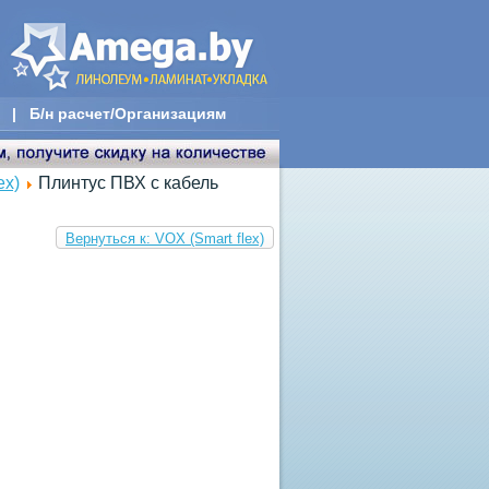
|
Б/н расчет/Организациям
ex)
Плинтус ПВХ с кабель
м
Вернуться к: VOX (Smart flex)