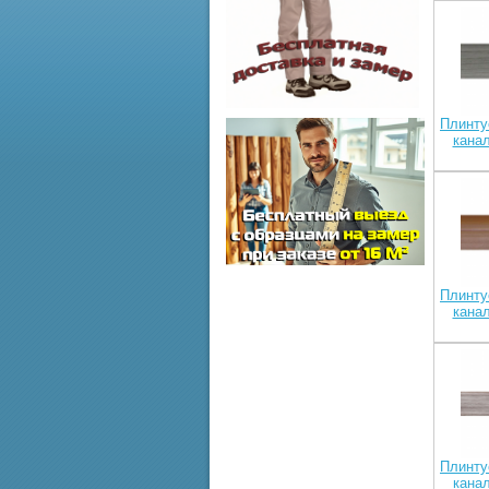
Плинту
канал
Плинту
канал
Плинту
канал