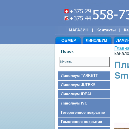
МАГАЗИН
|
Контакты
|
Ка
ОБМЕР
ЛИНОЛЕУМ
ЛАМИ
Главн
Поиск
канало
Пл
Sm
Линолеум TARKETT
Линолеум JUTEKS
Линолеум IDEAL
Линолеум IVC
Гетерогенное покрытие
Гомогенное покрытие