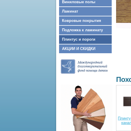
Виниловые полы
Ламинат
Ковровые покрытия
Подложка к ламинату
Плинтус и пороги
АКЦИИ И СКИДКИ
Пох
Плинту
канал