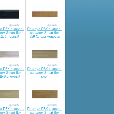
с ПВХ с кабель
Плинтус ПВХ с кабель
лом Smart flex
каналом Smart flex
-Дуб-Черный
559-Ольха-медовая
с ПВХ с кабель
Плинтус ПВХ с кабель
лом Smart flex
каналом Smart flex
-Дуб-снежный
клен
с ПВХ с кабель
Плинтус ПВХ с кабель
лом Smart flex
каналом Smart flex