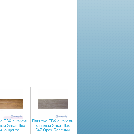
с ПВХ с кабель
Плинтус ПВХ с кабель
лом Smart flex
каналом Smart flex
уб анданте
547-Орех-Беленый