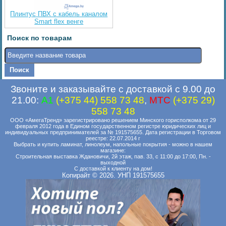
Плинтус ПВХ с кабель каналом
Smart flex венге
Поиск по товарам
Звоните и заказывайте с доставкой с 9.00 до
21.00:
A1
(+375 44) 558 73 48
,
MTC
(+375 29)
558 73 48
ООО «АмегаТренд» зарегистрировано решением Минского горисполкома от 29
февраля 2012 года в Едином государственном регистре юридических лиц и
индивидуальных предпринимателей за № 191575655. Дата регистрации в Торговом
реестре: 22.07.2014 г
Выбрать и купить ламинат, линолеум, напольные покрытия - можно в нашем
магазине:
Строительная выставка Ждановичи, 2й этаж, пав. 33, с 11:00 до 17:00, Пн. -
выходной
С доставкой к клиенту на дом!
Копирайт © 2026. УНП 191575655