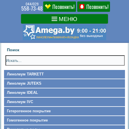
044/029
Позвонить!
Позвонить!
558-73-48
Поиск
Линолеум TARKETT
Линолеум JUTEKS
Линолеум IDEAL
Линолеум IVC
Гетерогенное покрытие
Гомогенное покрытие