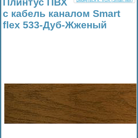
Плинтус ПВХ
Вернуться к: VOX (Smart flex)
с кабель каналом Smart
flex 533-Дуб-Жженый