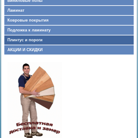
Виниловые полы
Ламинат
Ковровые покрытия
Подложка к ламинату
Плинтус и пороги
АКЦИИ И СКИДКИ