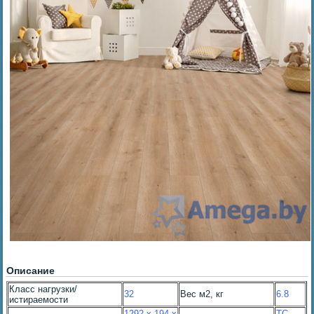
Описание
Класс нагрузки/
32
Вес м2, кг
6.8
истираемости
1292 x 194 x
TC-