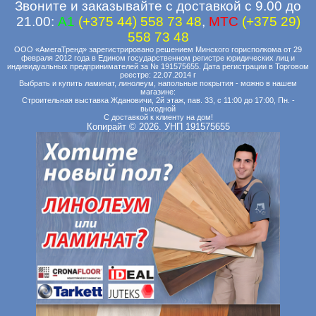
Звоните и заказывайте с доставкой с 9.00 до
21.00:
A1
(+375 44) 558 73 48
,
MTC
(+375 29)
558 73 48
ООО «АмегаТренд» зарегистрировано решением Минского горисполкома от 29
февраля 2012 года в Едином государственном регистре юридических лиц и
индивидуальных предпринимателей за № 191575655. Дата регистрации в Торговом
реестре: 22.07.2014 г
Выбрать и купить ламинат, линолеум, напольные покрытия - можно в нашем
магазине:
Строительная выставка Ждановичи, 2й этаж, пав. 33, с 11:00 до 17:00, Пн. -
выходной
С доставкой к клиенту на дом!
Копирайт © 2026. УНП 191575655