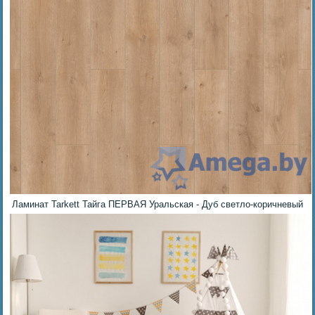
Ламинат Tarkett Тайга ПЕРВАЯ Уральская - Дуб светло-коричневый