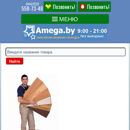
044/029
Позвонить!
Позвонить!
558-73-48