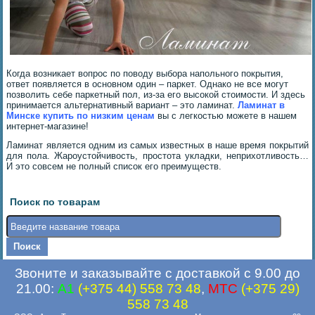
Когда возникает вопрос по поводу выбора напольного покрытия,
ответ появляется в основном один – паркет. Однако не все могут
позволить себе паркетный пол, из-за его высокой стоимости. И здесь
принимается альтернативный вариант – это ламинат.
Ламинат в
Минске
купить по
низким ценам
вы с легкостью можете в нашем
интернет-магазине!
Ламинат является одним из самых известных в наше время покрытий
для пола. Жароустойчивость, простота укладки, неприхотливость…
И это совсем не полный список его преимуществ.
Поиск по товарам
Звоните и заказывайте с доставкой с 9.00 до
21.00:
A1
(+375 44) 558 73 48
,
MTC
(+375 29)
558 73 48