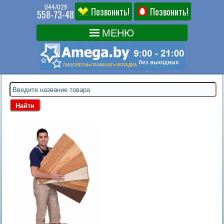
044/029
Позвонить!
Позвонить!
558-73-48