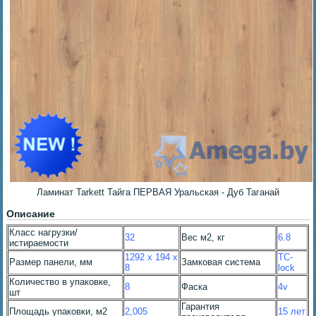
Ламинат Tarkett Тайга ПЕРВАЯ Уральская - Дуб Таганай
Описание
Класс нагрузки/
32
Вес м2, кг
6.8
истираемости
1292 x 194 x
TC-
Размер панели, мм
Замковая система
8
lock
Количество в упаковке,
8
Фаска
4v
шт
Гарантия
Площадь упаковки, м2
2,005
15 лет