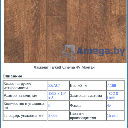
Ламинат Tarkett Cinema 4V Монтан
Описание
Класс нагрузки/
32/AC4
Вес м2, кг
7.168
истираемости
1292 x 194
TC 2.0-
Размер панели, мм
Замковая система
x 8
Lock
Количество в упаковке,
8
Фаска
4v
шт
Гарантия
Площадь упаковки, м2
2,005
15 лет
производителя