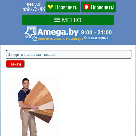
044/029
Позвонить!
Позвонить!
558-73-48