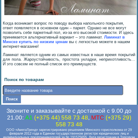
Когда возникает вопрос по поводу выбора напольного покрытия,
ответ появляется в основном один – паркет. Однако не все могут
позволить себе паркетный пол, из-за его высокой стоимости. И здесь
принимается альтернативный вариант – это ламинат.
Ламинат в
Минске
купить по
низким ценам
вы с легкостью можете в нашем
интернет-магазине!
Ламинат является одним из самых известных в наше время покрытий
для пола. Жароустойчивость, простота укладки, неприхотливость…
И это совсем не полный список его преимуществ.
Поиск по товарам
Звоните и заказывайте с доставкой с 9.00 до
21.00:
A1
(+375 44) 558 73 48
,
MTC
(+375 29)
558 73 48
ООО «АмегаТренд» зарегистрировано решением Минского горисполкома от 29
февраля 2012 года в Едином государственном регистре юридических лиц и
индивидуальных предпринимателей за № 191575655. Дата регистрации в Торговом