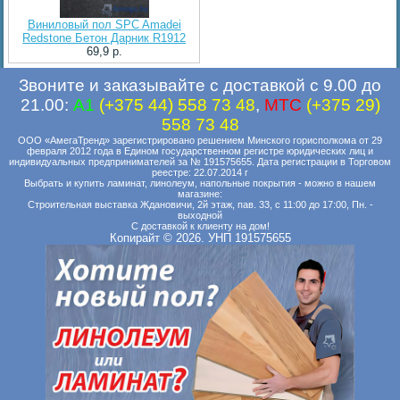
Виниловый пол SPC Amadei
Redstone Бетон Дарник R1912
69,9 p.
Звоните и заказывайте с доставкой с 9.00 до
21.00:
A1
(+375 44) 558 73 48
,
MTC
(+375 29)
558 73 48
ООО «АмегаТренд» зарегистрировано решением Минского горисполкома от 29
февраля 2012 года в Едином государственном регистре юридических лиц и
индивидуальных предпринимателей за № 191575655. Дата регистрации в Торговом
реестре: 22.07.2014 г
Выбрать и купить ламинат, линолеум, напольные покрытия - можно в нашем
магазине:
Строительная выставка Ждановичи, 2й этаж, пав. 33, с 11:00 до 17:00, Пн. -
выходной
С доставкой к клиенту на дом!
Копирайт © 2026. УНП 191575655