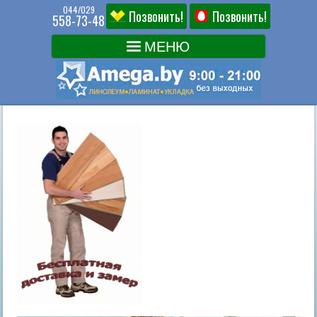
044/029
Позвонить!
Позвонить!
558-73-48