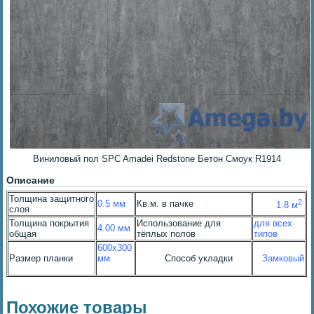
Виниловый пол SPC Amadei Redstone Бетон Смоук R1914
Описание
Толщина защитного
2
0.5 мм
Кв.м. в пачке
1.8 м
слоя
Толщина покрытия
Использование для
для всех
4.00 мм
общая
тёплых полов
типов
600х300
Размер планки
мм
Способ укладки
Замковый
Похожие товары