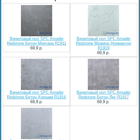
Виниловый пол SPC Amadei
Виниловый пол SPC Amadei
Redstone Бетон Мингари R1911
Redstone Мрамор Нормантон
69,9 p.
R1919
69,9 p.
Виниловый пол SPC Amadei
Виниловый пол SPC Amadei
Redstone Бетон Хоршам R1916
Redstone Бетон Янг R1917
69,9 p.
69,9 p.