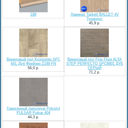
199
Ламинат Tarkett BALLET 4V
Турандот
45,9 p.
Виниловый пол Kronostep SPC
Виниловый пол Fine Floor ALTA
4XL Дуб Фрейзер Z199 FN
STEP PERFECTO SPC8801 ДУБ
56,0 p.
СЕРЫЙ
71,2 p.
Гомогенный линолеум Polystyl
PULSAR Pulsar 404
44,3 p.