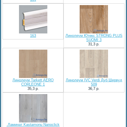
163
Линолеум Ютекс STRONG PLUS
SUOMI 3
31,3 p.
Линолеум Tarkett AERO
Линолеум IVC Verdi Дуб Шервуд
CORLEONE 1
509
35,3 p.
36,7 p.
.Ламинат Kastamonu Nanoclick