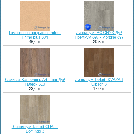
Гомогенное покрытие Tarkett
Линолеум IVC ONYX Дуб
Primo plus 304
Премиум 897 - Morzine 897
46,0 p.
20,5 p.
Ламинат Kastamonu Art Floor Дуб
Линолеум Tarkett KVAZAR
Галеон 510
Gibson 3
23,0 p.
17,9 p.
.Линолеум Tarkett CRAFT
Domingo 3