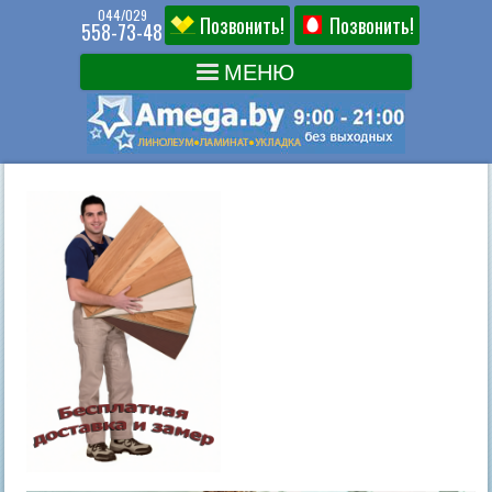
044/029
Позвонить!
Позвонить!
558-73-48