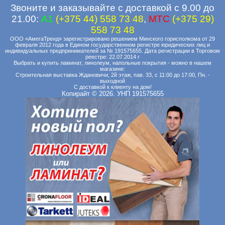
Звоните и заказывайте с доставкой с 9.00 до
21.00:
A1
(+375 44) 558 73 48
,
MTC
(+375 29)
558 73 48
ООО «АмегаТренд» зарегистрировано решением Минского горисполкома от 29
февраля 2012 года в Едином государственном регистре юридических лиц и
индивидуальных предпринимателей за № 191575655. Дата регистрации в Торговом
реестре: 22.07.2014 г
Выбрать и купить ламинат, линолеум, напольные покрытия - можно в нашем
магазине:
Строительная выставка Ждановичи, 2й этаж, пав. 33, с 11:00 до 17:00, Пн. -
выходной
С доставкой к клиенту на дом!
Копирайт © 2026. УНП 191575655