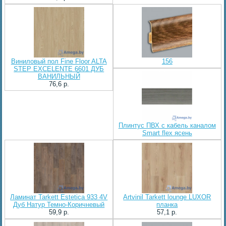
Виниловый пол Fine Floor ALTA
156
STEP EXCELENTE 6601 ДУБ
ВАНИЛЬНЫЙ
76,6 p.
Плинтус ПВХ с кабель каналом
Smart flex ясень
Ламинат Tarkett Estetica 933 4V
Artvinil Tarkett lounge LUXOR
Дуб Натур Темно-Коричневый
планка
59,9 p.
57,1 p.