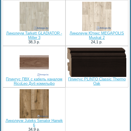
Линолеум Tarkett GLADIATOR -
Линолеум Ютекс MEGAPOLIS
Miller 3
Muskat 2
38,3 p.
24,1 p.
Плинтус ПВХ с кабель каналом
Плинтус PLINTO Classic Thermo
RicoLeo Дуб комильфо
Oak
Линолеум Juteks Senator Harwik
6
34,9 p.