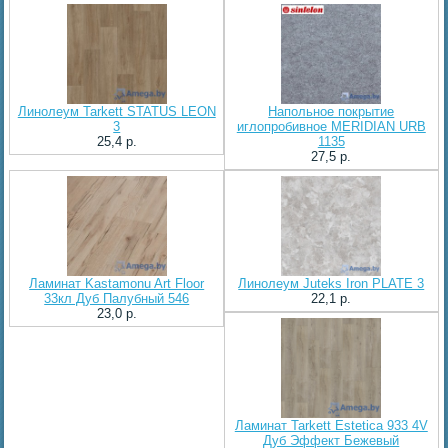
Линолеум Tarkett STATUS LEON
Напольное покрытие
3
иглопробивное MERIDIAN URB
25,4 p.
1135
27,5 p.
Ламинат Kastamonu Art Floor
Линолеум Juteks Iron PLATE 3
33кл Дуб Палубный 546
22,1 p.
23,0 p.
Ламинат Tarkett Estetica 933 4V
Дуб Эффект Бежевый