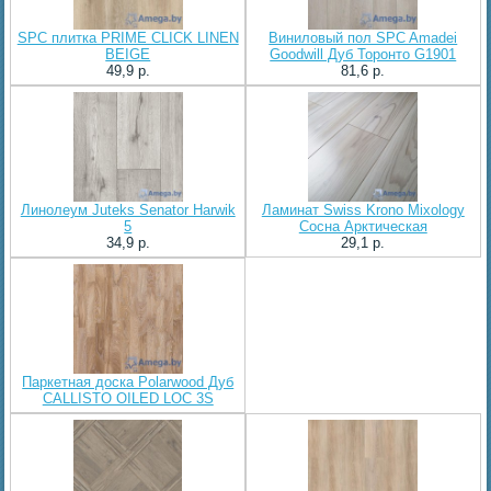
SPC плитка PRIME CLICK LINEN
Виниловый пол SPC Amadei
BEIGE
Goodwill Дуб Торонто G1901
49,9 p.
81,6 p.
Линолеум Juteks Senator Harwik
Ламинат Swiss Krono Mixology
5
Сосна Арктическая
34,9 p.
29,1 p.
Паркетная доска Polarwood Дуб
CALLISTO OILED LOC 3S