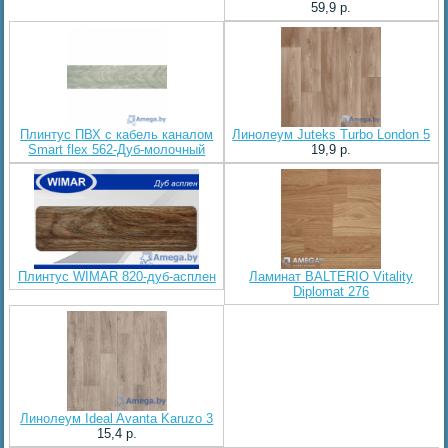
59,9 p.
Плинтус ПВХ с кабель каналом
Линолеум Juteks Turbo London 5
Smart flex 562-Дуб-молочный
19,9 p.
Плинтус WIMAR 820-дуб-асплен
Ламинат BALTERIO Vitality
Diplomat 276
Линолеум Ideal Avanta Karuzo 3
15,4 p.