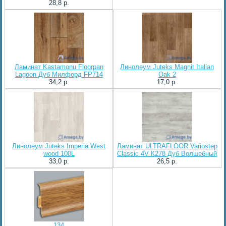
28,8 p.
Ламинат Kastamonu Floorpan
Линолеум Juteks Magnit Italian
Lagoon Дуб Милфорд FP714
Oak 2
34,2 p.
17,0 p.
Линолеум Juteks Imperia West
Ламинат ULTRAFLOOR Variostep
wood 100L
Classic 4V К278 Дуб Волшебный
33,0 p.
26,5 p.
134