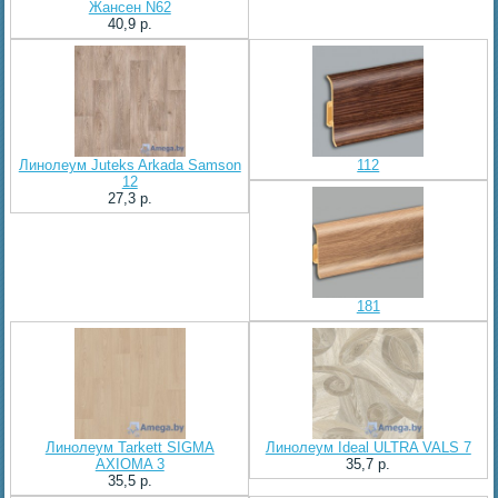
Жансен N62
40,9 p.
Линолеум Juteks Arkada Samson
112
12
27,3 p.
181
Линолеум Tarkett SIGMA
Линолеум Ideal ULTRA VALS 7
AXIOMA 3
35,7 p.
35,5 p.