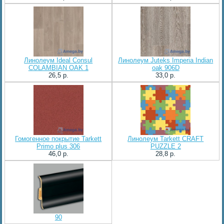
Линолеум Ideal Consul
Линолеум Juteks Imperia Indian
COLAMBIAN OAK 1
oak 906D
26,5 p.
33,0 p.
Гомогенное покрытие Tarkett
Линолеум Tarkett CRAFT
Primo plus 306
PUZZLE 2
46,0 p.
28,8 p.
90