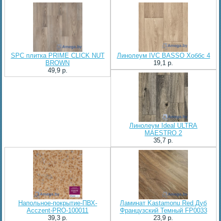
SPC плитка PRIME CLICK NUT
Линолеум IVC BASSO Хоббс 4
BROWN
19,1 p.
49,9 p.
Линолеум Ideal ULTRA
MAESTRO 2
35,7 p.
Напольное-покрытие-ПВХ-
Ламинат Kastamonu Red Дуб
Acczent-PRO-100011
Французский Темный FP0033
39,3 p.
23,9 p.