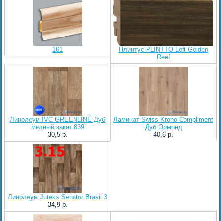
161
Плинтус PLINTTO Loft Golden
Reef
Линолеум IVC GREENLINE Дуб
Ламинат Swiss Krono Compliment
медный закат 839
Дуб Ормонд
30,5 p.
40,6 p.
Линолеум Juteks Senator Brasil 3
34,9 p.