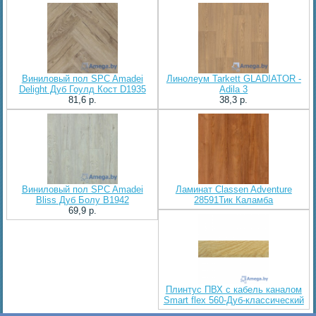
Виниловый пол SPC Amadei
Линолеум Tarkett GLADIATOR -
Delight Дуб Гоулд Кост D1935
Adila 3
81,6 p.
38,3 p.
Виниловый пол SPC Amadei
Ламинат Classen Adventure
Bliss Дуб Болу B1942
28591Тик Каламба
69,9 p.
Плинтус ПВХ с кабель каналом
Smart flex 560-Дуб-классический