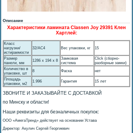
Описание
Характеристики ламината Classen Joy 29391 Клен
Хартлей:
Класс
нагрузки/
32/AC4
Вес упаковки, кг
15
истираемости
Размер
Замковая
Click (сборно-
1286 x 194 x 8
панели, мм
система
разборные замки)
Количество в
8
Фаска
нет
упаковке, шт
Площадь
1.996
Гарантия
15 лет
упаковки, м2
ЗВОНИТЕ И ЗАКАЗЫВАЙТЕ С ДОСТАВКОЙ
по Минску и области!
Наши реквизиты для безналичных покупок:
ОOO «АмегаТренд» действует на основании Устава
Директор: Акулич Сергей Георгиевич