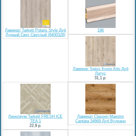
Ламинат Tarkett Polaris Style Дуб
196
Лунный Свет Светлый (8400328)
Ламинат Swiss Krono Arto Дуб
Латус
31,1 p.
Линолеум Tarkett FRESH ICE
Ламинат Classen Maestro
TEA 1
Cantata 34869 Дуб Вулкано
22,9 p.