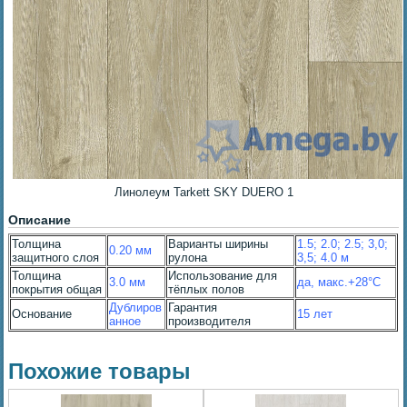
Линолеум Tarkett SKY DUERO 1
Описание
Толщина
Варианты ширины
1.5; 2.0; 2.5; 3,0;
0.20 мм
защитного слоя
рулона
3,5; 4.0 м
Толщина
Использование для
3.0 мм
да, макс.+28°С
покрытия общая
тёплых полов
Дублиров
Гарантия
Основание
15 лет
анное
производителя
Похожие товары