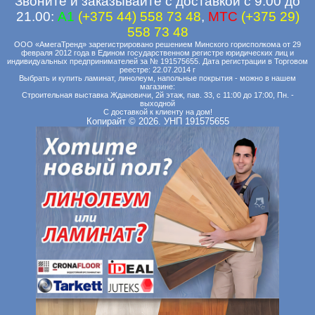
Звоните и заказывайте с доставкой с 9.00 до
21.00:
A1
(+375 44) 558 73 48
,
MTC
(+375 29)
558 73 48
ООО «АмегаТренд» зарегистрировано решением Минского горисполкома от 29
февраля 2012 года в Едином государственном регистре юридических лиц и
индивидуальных предпринимателей за № 191575655. Дата регистрации в Торговом
реестре: 22.07.2014 г
Выбрать и купить ламинат, линолеум, напольные покрытия - можно в нашем
магазине:
Строительная выставка Ждановичи, 2й этаж, пав. 33, с 11:00 до 17:00, Пн. -
выходной
С доставкой к клиенту на дом!
Копирайт © 2026. УНП 191575655