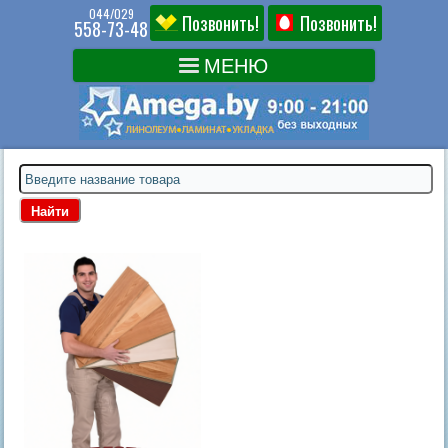
044/029
Позвонить!
Позвонить!
558-73-48