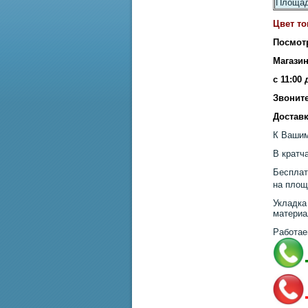
Площад
Цвет то
Посмот
Магазин
с 11:00
Звоните
Доставк
К Вашим
В кратч
Бесплат
на площ
Укладка
материа
Работае