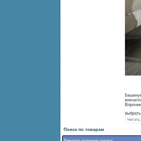
Бешеную
впечатл
Впрочем
выбрать
Поиск по товарам