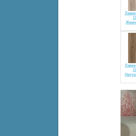
Ламин
O
Жемч
Ламин
O
Натур