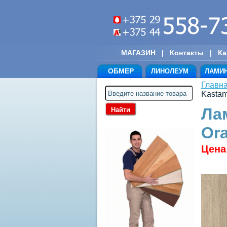
МАГАЗИН
|
Контакты
|
Ка
ОБМЕР
ЛИНОЛЕУМ
ЛАМИ
Главн
Kasta
Ла
Or
Цена