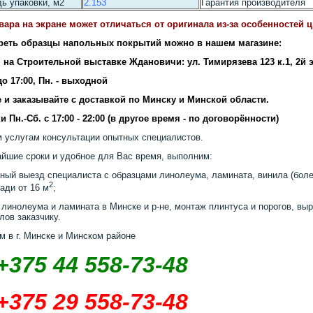
ь упаковки, м2
2.153
Гарантия производителя
вара на экране может отличаться от оригинала из-за особенностей 
реть образцы напольных покрытий можно в нашем магазине:
 на Строительной выставке Ждановичи: ул. Тимирязева 123 к.1, 2й 
 до 17:00, Пн. - выходной
 и заказывайте с доставкой по Минску и Минской области.
и Пн.-Сб. с 17:00 - 22:00 (в другое время - по договорённости)
 услугам консультации опытных специалистов.
айшие сроки и удобное для Вас время, выполним:
ный выезд специалиста с образцами линолеума, ламината, винила (более
2
ади от 16 м
;
 линолеума и ламината в Минске и р-не, монтаж плинтуса и порогов, выр
лов заказчику.
м в г. Минске и Минском районе
+375 44 558-73-48
+375 29 558-73-48