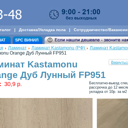
талог
|
Доставка/Укладка пола
|
Сотрудничество/Вакансии
SPC ВИНИЛ
НАТ
ая
Ламинат
Ламинат Kastamonu (РФ)
Ламинат Kastamon
monu Orange Дуб Лунный FP951
минат Kastamonu
Вернутьс
ange Дуб Лунный FP951
:
30,9 p.
Бесплатно-выезд спец
рассрочка до 12 меся
укладка от 10р. за м2