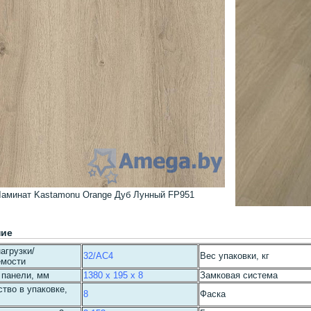
аминат Kastamonu Orange Дуб Лунный FP951
ние
агрузки/
32/AC4
Вес упаковки, кг
емости
 панели, мм
1380 x 195 x 8
Замковая система
тво в упаковке,
8
Фаска