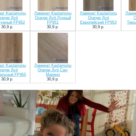
ат Kastamonu
Ламинат Kastamonu
Ламинат Kastamonu
Лами
range Дуб
Orange Дуб Лунный
Orange Дуб
O
ужный FP952
FP951
Европейский FP953
Тиро
30,9 p.
30,9 p.
30,9 p.
ат Kastamonu
Ламинат Kastamonu
range Дуб
Orange Дуб Сан-
альный FP955
Марино
30,9 p.
30,9 p.