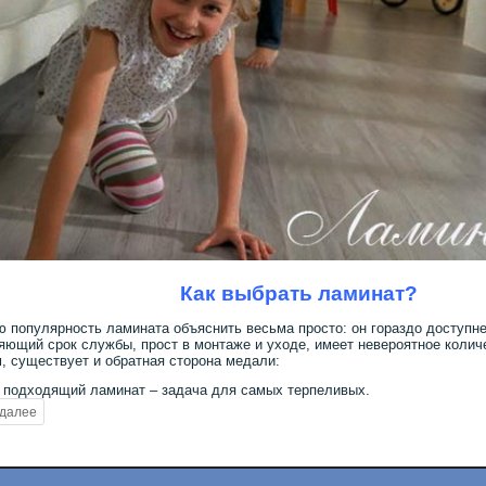
Как выбрать ламинат?
 популярность ламината объяснить весьма просто: он гораздо доступне
яющий срок службы, прост в монтаже и уходе, имеет невероятное колич
, существует и обратная сторона медали:
 подходящий ламинат – задача для самых терпеливых.