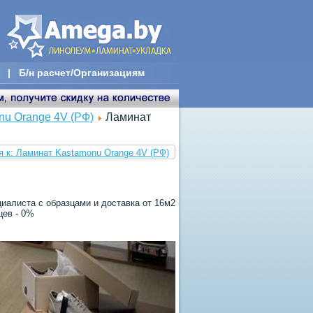
|
Б/н расчет/Организациям
u Orange 4V (РФ)
Ламинат
я к: Ламинат Kastamonu Orange 4V (РФ)
иалиста с образцами и доставка от 16м2
цев - 0%