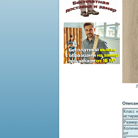
Л
Описа
Класс н
истира
Размер
Количес
шт