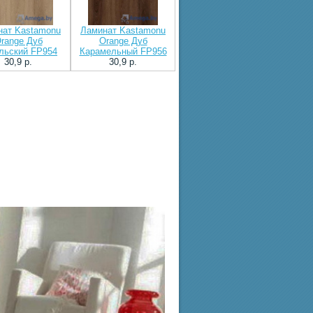
нат Kastamonu
Ламинат Kastamonu
range Дуб
Orange Дуб
льский FP954
Карамельный FP956
30,9 p.
30,9 p.