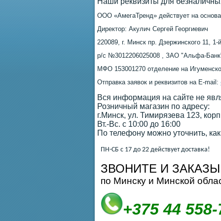
Наши реквизиты для безналичных
ОOO «АмегаТренд» действует на основ
Директор: Акулич Сергей Георгиевич
220089, г. Минск пр. Дзержинского 11, 1-
р/с №3012206025008 , ЗАО "Альфа-Банк" 
МФО 153001270 отделение на Игуменско
Отправка заявок и реквизитов на E-mail:
Вся информация на сайте не явл
Розничный магазин по адресу:
г.Минск, ул. Тимирязева 123, кор
Вт.-Вс. с 10:00 до 16:00
По телефону можно уточнить, как
ПН-СБ с 17 до 22 действует доставка!
ЗВОНИТЕ И ЗАКАЗЫ
по Минску и Минской обла
+375 44 558-