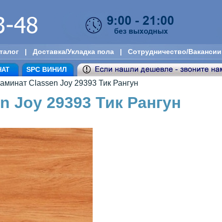
талог
|
Доставка/Укладка пола
|
Сотрудничество/Вакансии
SPC ВИНИЛ
НАТ
аминат Classen Joy 29393 Тик Рангун
n Joy 29393 Тик Рангун