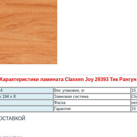
Характеристики ламината Classen Joy 29393 Тик Рангун
C4
Вес упаковки, кг
15
x 194 x 8
Замковая система
Cl
Фаска
не
Гарантия
15
ДОСТАВКОЙ