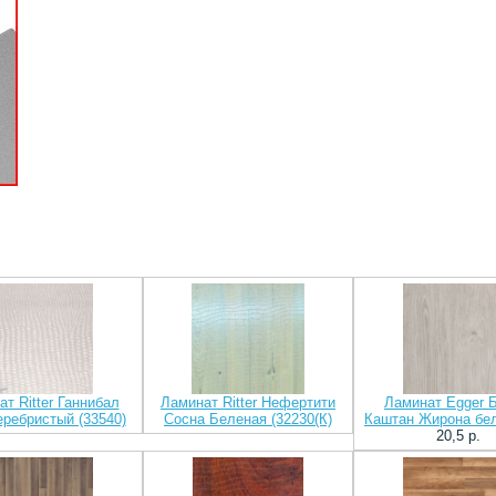
т Ritter Ганнибал
Ламинат Ritter Нефертити
Ламинат Egger 
еребристый (33540)
Сосна Беленая (32230(К)
Каштан Жирона бе
20,5 p.