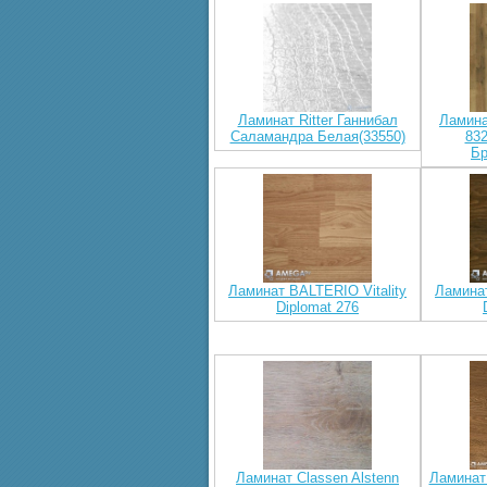
Ламинат Ritter Ганнибал
Ламин
Саламандра Белая(33550)
832
Б
Ламинат BALTERIO Vitality
Ламинат
Diplomat 276
Ламинат Classen Alstenn
Ламинат