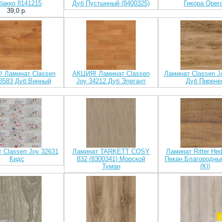
бакко 8141215
Дуб Пустынный (8400325)
Гикора Орег
39,0 p.
 Ламинат Classen
АКЦИЯ! Ламинат Classen
Ламинат Classen J
3583 Дуб Винный
Joy 34212 Дуб Элегант
Дуб Пирене
 Classen Joy 32631
Ламинат TARKETT COSY
Ламинат Ritter Не
Кидс
832 (8300341) Морской
Пекан Благородны
Туман
(К))