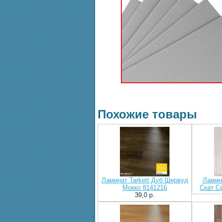
Похожие товары
Ламинат Tarkett Дуб Шервуд
Ламина
Мокко 8141216
Скат С
39,0 p.