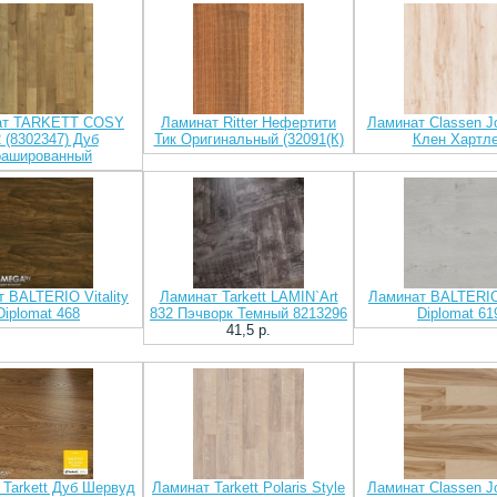
ат TARKETT COSY
Ламинат Ritter Нефертити
Ламинат Classen J
 (8302347) Дуб
Тик Оригинальный (32091(К)
Клен Хартл
рашированный
 BALTERIO Vitality
Ламинат Tarkett LAMIN`Art
Ламинат BALTERIO 
Diplomat 468
832 Пэчворк Темный 8213296
Diplomat 61
41,5 p.
 Tarkett Дуб Шервуд
Ламинат Tarkett Polaris Style
Ламинат Classen J