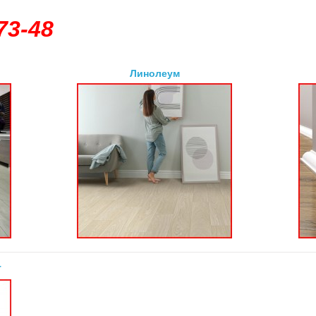
73-48
Линолеум
Т