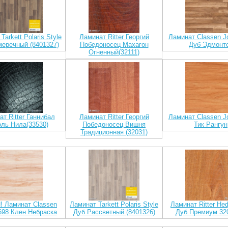
Tarkett Polaris Style
Ламинат Ritter Георгий
Ламинат Classen J
еречный (8401327)
Победоносец Махагон
Дуб Эдмонт
Огненный(32111)
т Ritter Ганнибал
Ламинат Ritter Георгий
Ламинат Classen J
оль Нила(33530)
Победоносец Вишня
Тик Рангун
Традиционная (32031)
 Ламинат Classen
Ламинат Tarkett Polaris Style
Ламинат Ritter Не
698 Клен Небраска
Дуб Рассветный (8401326)
Дуб Премиум 32