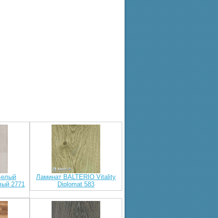
Белый
Ламинат BALTERIO Vitality
лый 2771
Diplomat 583