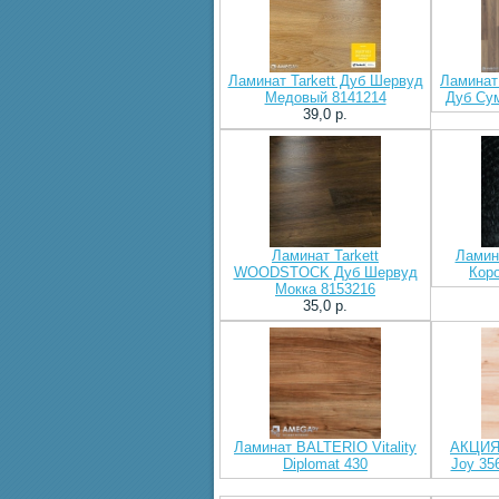
Ламинат Tarkett Дуб Шервуд
Ламинат 
Медовый 8141214
Дуб Сум
39,0 p.
Ламинат Tarkett
Ламина
WOODSTOCK Дуб Шервуд
Кор
Мокка 8153216
35,0 p.
Ламинат BALTERIO Vitality
АКЦИЯ!
Diplomat 430
Joy 35