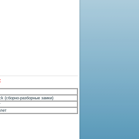
:
ick (сборно-разборные замки)
т
 лет