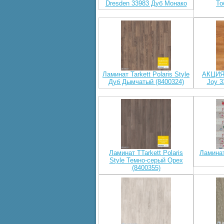
Dresden 33983 Дуб Монако
То
Ламинат Tarkett Polaris Style
АКЦИЯ!
Дуб Дымчатый (8400324)
Joy 3
Ламинат TTarkett Polaris
Ламинат
Style Темно-серый Орех
(8400355)