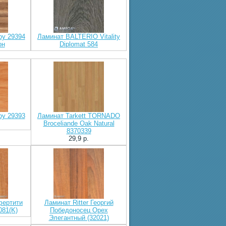
oy 29394
Ламинат BALTERIO Vitality
он
Diplomat 584
oy 29393
Ламинат Tarkett TORNADO
Broceliande Oak Natural
8370339
29,9 p.
фертити
Ламинат Ritter Георгий
081(K)
Победоносец Орех
Элегантный (32021)