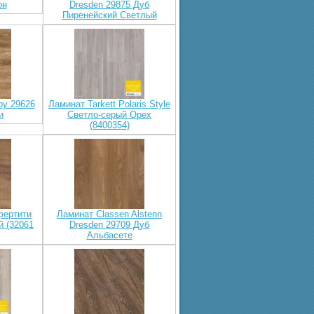
он
Dresden 29875 Дуб
Пиренейский Светлый
oy 29626
Ламинат Tarkett Polaris Style
и
Светло-серый Орех
(8400354)
фертити
Ламинат Classen Alstenn
й (32061
Dresden 29709 Дуб
Альбасете