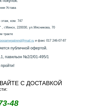
 покупок:
ании Устава
й этаж, ком. 747
, г.Минск, 220030, ул.Мясникова, 70
м тракте
oooamegatrend@mail.ru
и факс 017 246-07-87
яется публичной офертой.
п.1, павильон №2/2/01-495/1
 пройти!
ВАЙТЕ С ДОСТАВКОЙ
сти:
73-48