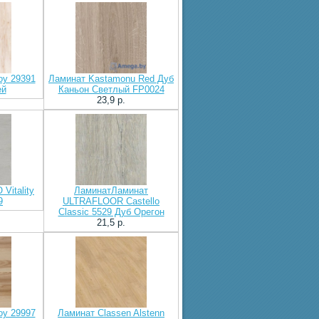
oy 29391
Ламинат Kastamonu Red Дуб
ей
Каньон Светлый FP0024
23,9 p.
Vitality
ЛаминатЛаминат
9
ULTRAFLOOR Castello
Classic 5529 Дуб Орегон
21,5 p.
oy 29997
Ламинат Classen Alstenn