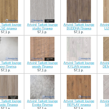
l Tarkett lounge
Artvinil Tarkett lounge
Artvinil Tarkett lounge
Artvin
LSE планка
studio Планка
BUDDHA Планка
LU
57,1 p.
57,1 p.
57,1 p.
l Tarkett lounge
Artvinil Tarkett lounge
Artvinil Tarkett lounge
Artvin
pyr Плитка
woody Планка
KYLIAN планка
DEM
57,1 p.
57,1 p.
57,1 p.
l Tarkett lounge
Artvinil Tarkett lounge
Artvinil Tarkett lounge
Artvin
ustic Планка
Evoke Плитка
REPLAY планка
SI
57,1 p.
57,1 p.
57,1 p.