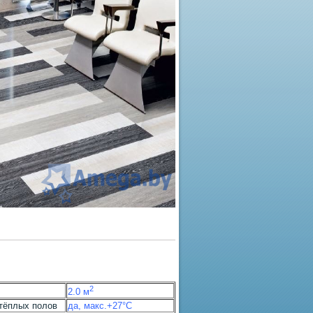
2
2.0 м
тёплых полов
да, макс.+27°С