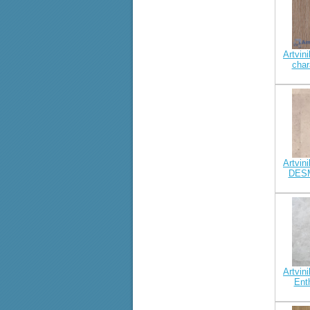
Artvini
cha
Artvini
DES
Artvini
Ent