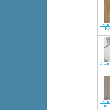
Artvini
PU
Artvini
Em
Artvini
aco