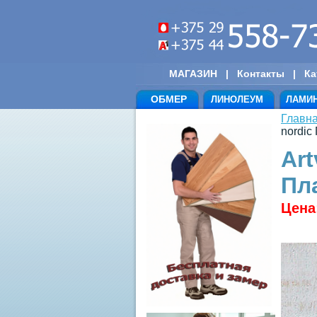
МАГАЗИН
|
Контакты
|
Ка
ОБМЕР
ЛИНОЛЕУМ
ЛАМИ
Главн
nordic
Art
Пл
Цена