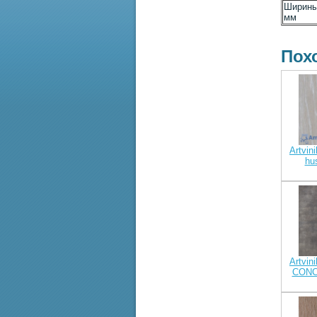
Ширины
мм
Пох
Artvini
hu
Artvini
CONC