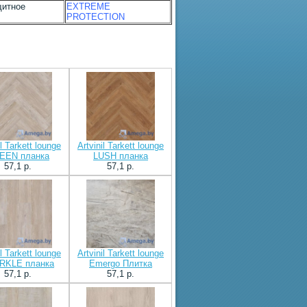
щитное
EXTREME
PROTECTION
il Tarkett lounge
Artvinil Tarkett lounge
EEN планка
LUSH планка
57,1 p.
57,1 p.
il Tarkett lounge
Artvinil Tarkett lounge
RKLE планка
Emergo Плитка
57,1 p.
57,1 p.