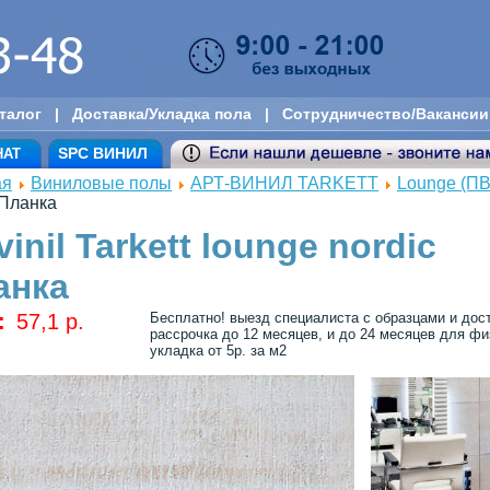
талог
|
Доставка/Укладка пола
|
Сотрудничество/Вакансии
SPC ВИНИЛ
НАТ
ая
Виниловые полы
АРТ-ВИНИЛ TARKETT
Lounge (ПВ
 Планка
vinil Tarkett lounge nordic
анка
:
57,1 p.
Бесплатно! выезд специалиста с образцами и дос
рассрочка до 12 месяцев, и до 24 месяцев для физ
укладка от 5р. за м2