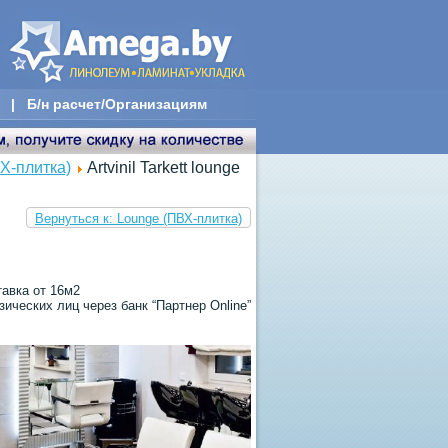
|
Б/н расчет/Организациям
Х-плитка)
Artvinil Tarkett lounge
Вернуться к: Lounge (ПВХ-плитка)
тавка от 16м2
ических лиц через банк “Партнер Online”