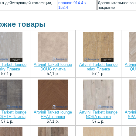
 в действующей коллекции,
планка: 914.4 х
Дополнительное за
152.4
покрытие
ожие товары
l Tarkett lounge
Artvinil Tarkett lounge
Artvinil Tarkett lounge
Artvin
sky Планка
DOUG плитка
relax Планка
QU
57,1 p.
57,1 p.
57,1 p.
l Tarkett lounge
Artvinil Tarkett lounge
Artvinil Tarkett lounge
Artvin
RETE Плитка
HEAT планка
NORA планка
SPA
57,1 p.
57,1 p.
57,1 p.