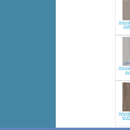
Artvini
AM
Artvini
st
Artvini
BUD