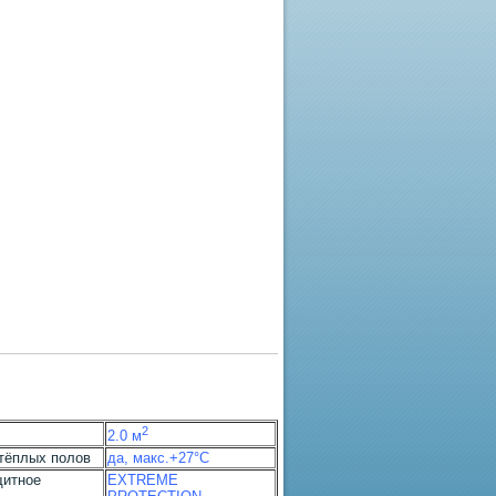
2
2.0 м
тёплых полов
да, макс.+27°С
щитное
EXTREME