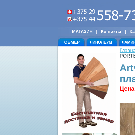
МАГАЗИН
|
Контакты
|
Ка
ОБМЕР
ЛИНОЛЕУМ
ЛАМИ
Главн
PORTE
Art
пл
Цена