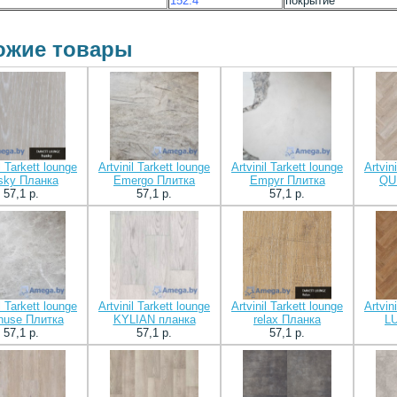
152.4
покрытие
ожие товары
l Tarkett lounge
Artvinil Tarkett lounge
Artvinil Tarkett lounge
Artvin
sky Планка
Emergo Плитка
Empyr Плитка
QU
57,1 p.
57,1 p.
57,1 p.
l Tarkett lounge
Artvinil Tarkett lounge
Artvinil Tarkett lounge
Artvin
huse Плитка
KYLIAN планка
relax Планка
L
57,1 p.
57,1 p.
57,1 p.