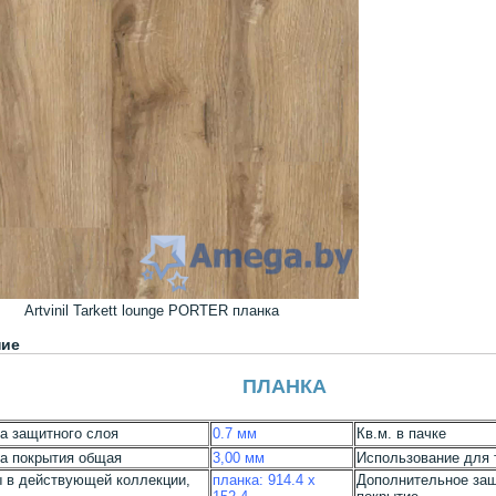
Artvinil Tarkett lounge PORTER планка
ние
ПЛАНКА
а защитного слоя
0.7 мм
Кв.м. в пачке
а покрытия общая
3,00 мм
Использование для 
 в действующей коллекции,
планка: 914.4 х
Дополнительное за