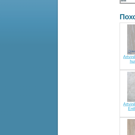
мм
Пох
Artvini
hu
Artvini
Ent