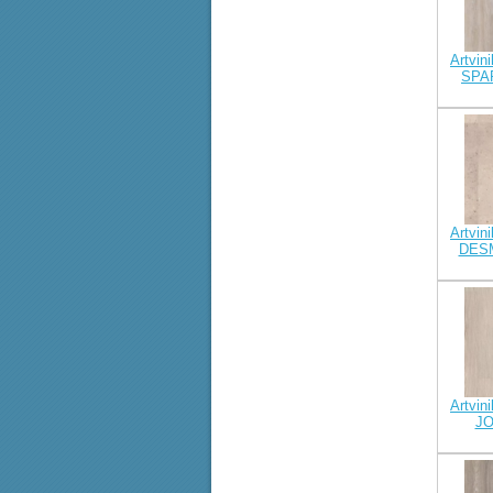
Artvini
SPA
Artvini
DES
Artvini
JO