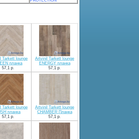
PROTECTION
il Tarkett lounge
Artvinil Tarkett lounge
EEN планка
ENERGY планка
57,1 p.
57,1 p.
il Tarkett lounge
Artvinil Tarkett lounge
USH планка
CHAMBER Планка
57,1 p.
57,1 p.