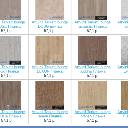
l Tarkett lounge
Artvinil Tarkett lounge
Artvinil Tarkett lounge
Artvin
USE Планка
DOUG плитка
acoustic Планка
no
57,1 p.
57,1 p.
57,1 p.
l Tarkett lounge
Artvinil Tarkett lounge
Artvinil Tarkett lounge
Artvin
udio Планка
LUXOR планка
buddha Планка
Ev
57,1 p.
57,1 p.
57,1 p.
l Tarkett lounge
Artvinil Tarkett lounge
Artvinil Tarkett lounge
Artvin
DHA Планка
ramon Планка
lorenzo Планка
PU
57,1 p.
57,1 p.
57,1 p.