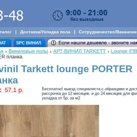
талог
|
Доставка/Укладка пола
|
Сотрудничество/Вакансии
SPC ВИНИЛ
НАТ
ая
Виниловые полы
АРТ-ВИНИЛ TARKETT
Lounge (ПВ
R планка
vinil Tarkett lounge PORTER
анка
:
57,1 p.
Бесплатно! выезд специалиста с образцами и дос
рассрочка до 12 месяцев, и до 24 месяцев для физ
укладка от 5р. за м2