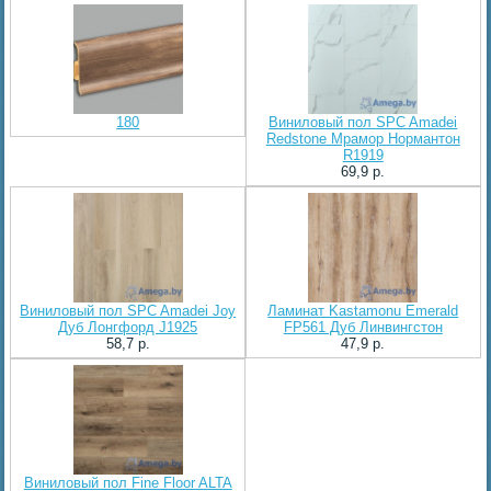
180
Виниловый пол SPC Amadei
Redstone Мрамор Нормантон
R1919
69,9 p.
Виниловый пол SPC Amadei Joy
Ламинат Kastamonu Emerald
Дуб Лонгфорд J1925
FP561 Дуб Линвингстон
58,7 p.
47,9 p.
Виниловый пол Fine Floor ALTA