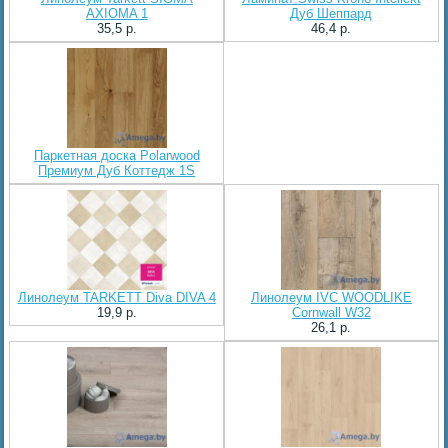
AXIOMA 1
Дуб Шеппард
35,5 p.
46,4 p.
Паркетная доска Polarwood
Премиум Дуб Коттедж 1S
Линолеум TARKETT Diva DIVA 4
Линолеум IVC WOODLIKE
19,9 p.
Cornwall W32
26,1 p.