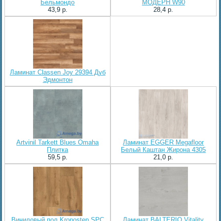
Бельмондо
МОДЕРН W90
43,9 p.
28,4 p.
Ламинат Classen Joy 29394 Дуб
Эдмонтон
Artvinil Tarkett Blues Omaha
Ламинат EGGER Megafloor
Плитка
Белый Каштан Жирона 4305
59,5 p.
21,0 p.
Виниловый пол Kronostep SPC
Ламинат BALTERIO Vitality