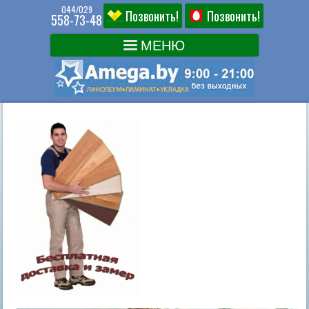
044/029
Позвонить!
Позвонить!
558-73-48