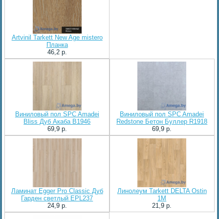
Artvinil Tarkett New Age mistero
Планка
46,2 p.
Виниловый пол SPC Amadei
Виниловый пол SPC Amadei
Bliss Дуб Акаба B1946
Redstone Бетон Буллер R1918
69,9 p.
69,9 p.
Ламинат Egger Pro Classic Дуб
Линолеум Tarkett DELTA Ostin
Гарден светлый EPL237
1M
24,9 p.
21,9 p.