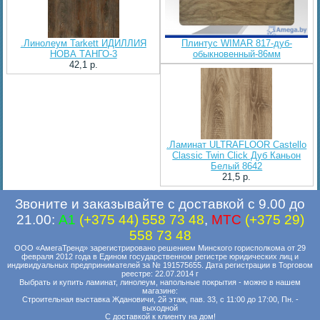
.Линолеум Tarkett ИДИЛЛИЯ
Плинтус WIMAR 817-дуб-
НОВА ТАНГО-3
обыкновенный-86мм
42,1 p.
.Ламинат ULTRAFLOOR Castello
Classic Twin Click Дуб Каньон
Белый 8642
21,5 p.
Звоните и заказывайте с доставкой с 9.00 до
21.00:
A1
(+375 44) 558 73 48
,
MTC
(+375 29)
558 73 48
ООО «АмегаТренд» зарегистрировано решением Минского горисполкома от 29
февраля 2012 года в Едином государственном регистре юридических лиц и
индивидуальных предпринимателей за № 191575655. Дата регистрации в Торговом
реестре: 22.07.2014 г
Выбрать и купить ламинат, линолеум, напольные покрытия - можно в нашем
магазине:
Строительная выставка Ждановичи, 2й этаж, пав. 33, с 11:00 до 17:00, Пн. -
выходной
С доставкой к клиенту на дом!