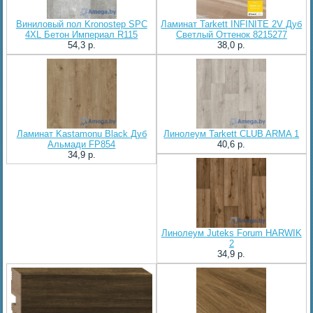
Виниловый пол Kronostep SPC
Ламинат Tarkett INFINITE 2V Дуб
4XL Бетон Империал R115
Светлый Оттенок 8215277
54,3 p.
38,0 p.
Ламинат Kastamonu Black Дуб
Линолеум Tarkett CLUB ARMA 1
Альмади FP854
40,6 p.
34,9 p.
Линолеум Juteks Forum HARWIK
2
34,9 p.