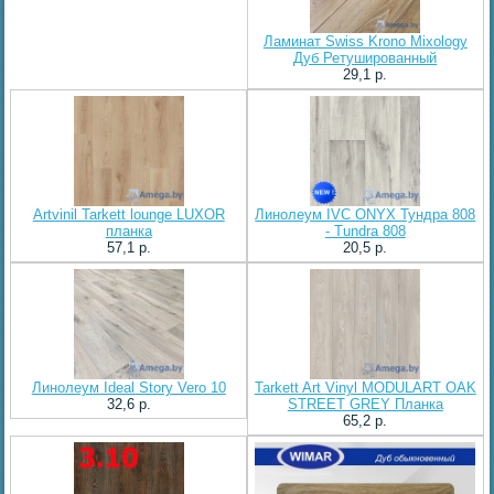
Ламинат Swiss Krono Mixology
Дуб Ретушированный
29,1 p.
Artvinil Tarkett lounge LUXOR
Линолеум IVC ONYX Тундра 808
планка
- Tundra 808
57,1 p.
20,5 p.
Линолеум Ideal Story Vero 10
Tarkett Art Vinyl MODULART OAK
32,6 p.
STREET GREY Планка
65,2 p.