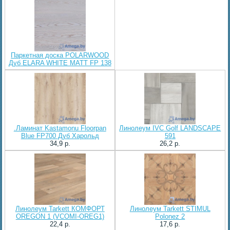
Паркетная доска POLARWOOD
Дуб ELARA WHITE MATT FP 138
.Ламинат Kastamonu Floorpan
Линолеум IVC Golf LANDSCAPE
Blue FP700 Дуб Харольд
591
34,9 p.
26,2 p.
Линолеум Tarkett КОMФОРТ
Линолеум Tarkett STIMUL
OREGON 1 (VCOMI-OREG1)
Polonez 2
22,4 p.
17,6 p.