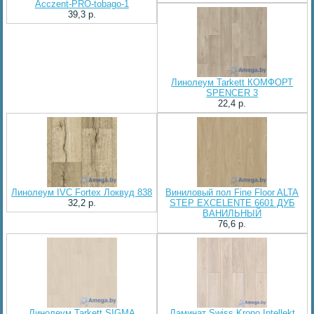
Acczent-PRO-tobago-1
39,3 p.
Линолеум Tarkett КОМФОРТ
SPENCER 3
22,4 p.
Линолеум IVC Fortex Локвуд 838
Виниловый пол Fine Floor ALTA
32,2 p.
STEP EXCELENTE 6601 ДУБ
ВАНИЛЬНЫЙ
76,6 p.
Линолеум Tarkett SIGMA
Ламинат Swiss Krono Intellekt