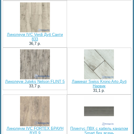
Линолеум IVC Verdi Дуб Санти
833
36,7 p.
Линолеум Juteks Nelson FLINT 5
Ламинат Swiss Krono Arto Дуб
33,7 p.
Нарвик
31,1 p.
Линолеум IVC FORTEX БРАУН
Плинтус ПВХ с кабель каналом
ВУД 9
Smart flex ясень