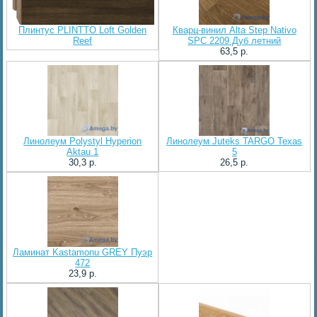
Плинтус PLINTTO Loft Golden
Кварц-винил Alta Step Nativo
Reef
SPC 2209 Дуб летний
63,5 p.
Линолеум Polystyl Hyperion
Линолеум Juteks TARGO Texas
Aktau 1
5
30,3 p.
26,5 p.
Ламинат Kastamonu GREY Пуэр
472
23,9 p.