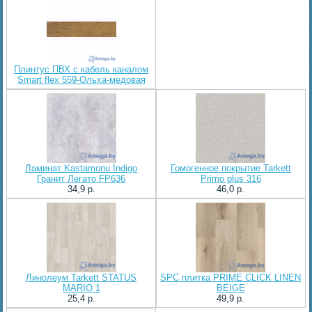
Плинтус ПВХ с кабель каналом
Smart flex 559-Ольха-медовая
Ламинат Kastamonu Indigo
Гомогенное покрытие Tarkett
Гранит Легато FP636
Primo plus 316
34,9 p.
46,0 p.
Линолеум Tarkett STATUS
SPC плитка PRIME CLICK LINEN
MARIO 1
BEIGE
25,4 p.
49,9 p.