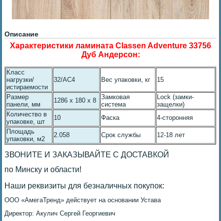
Описание
Характеристики ламината Classen Adventure 33756
Дуб Андерсон:
Класс
нагрузки/
32/AC4
Вес упаковки, кг
15
истираемости
Размер
Замковая
Lock (замки-
1286 x 180 x 8
панели, мм
система
защелки)
Количество в
10
Фаска
4-сторонняя
упаковке, шт
Площадь
2.058
Срок службы
12-18 лет
упаковки, м2
ЗВОНИТЕ И ЗАКАЗЫВАЙТЕ С ДОСТАВКОЙ
по Минску и области!
Наши реквизиты для безналичных покупок:
ОOO «АмегаТренд» действует на основании Устава
Директор: Акулич Сергей Георгиевич