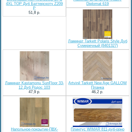
4XL TOP Дуб Баттерскотч Z209
Diplomat 619
P
51,8 p.
Ламинат Tarkett Polaris Style Дуб
Сумеречный (8401327)
Ламинат Kastamonu SunFloor 33-
Artvinil Tarkett New Age GALLOW
12 Дуб Родос 103
Планка
47,9 p.
46,2 p.
Напольное-покрытие-ПВХ-
Плинтус WIMAR 811-дуб-орно