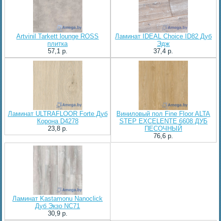
Artvinil Tarkett lounge ROSS
Ламинат IDEAL Choice ID82 Дуб
плитка
Эдж
57,1 p.
37,4 p.
Ламинат ULTRAFLOOR Forte Дуб
Виниловый пол Fine Floor ALTA
Корона D4278
STEP EXCELENTE 6608 ДУБ
23,8 p.
ПЕСОЧНЫЙ
76,6 p.
Ламинат Kastamonu Nanoclick
Дуб Экзо NC71
30,9 p.