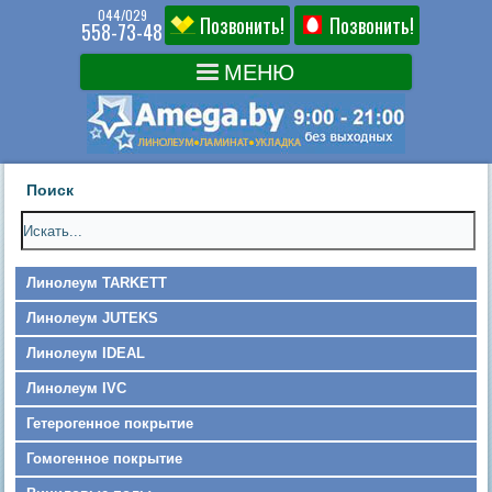
044/029
Позвонить!
Позвонить!
558-73-48
Поиск
Линолеум TARKETT
Линолеум JUTEKS
Линолеум IDEAL
Линолеум IVC
Гетерогенное покрытие
Гомогенное покрытие