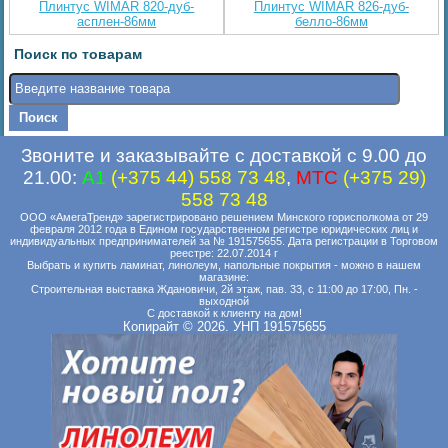
Плинтус WIMAR 820-дуб-
Плинтус WIMAR 826-дуб-
асплен-86мм
белло-86мм
Поиск по товарам
Звоните и заказывайте с доставкой с 9.00 до
21.00:
A1
(+375 44) 558 73 48
,
MTC
(+375 29)
558 73 48
ООО «АмегаТренд» зарегистрировано решением Минского горисполкома от 29
февраля 2012 года в Едином государственном регистре юридических лиц и
индивидуальных предпринимателей за № 191575655. Дата регистрации в Торговом
реестре: 22.07.2014 г
Выбрать и купить ламинат, линолеум, напольные покрытия - можно в нашем
магазине:
Строительная выставка Ждановичи, 2й этаж, пав. 33, с 11:00 до 17:00, Пн. -
выходной
С доставкой к клиенту на дом!
Копирайт © 2026. УНП 191575655