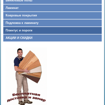
Виниловые полы
Ламинат
Ковровые покрытия
Подложка к ламинату
Плинтус и пороги
АКЦИИ И СКИДКИ