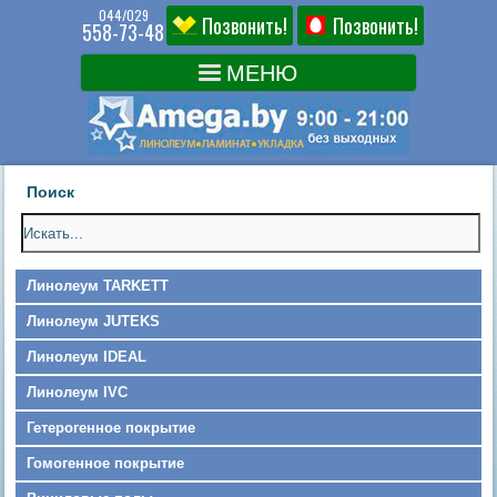
044/029
Позвонить!
Позвонить!
558-73-48
Поиск
Линолеум TARKETT
Линолеум JUTEKS
Линолеум IDEAL
Линолеум IVC
Гетерогенное покрытие
Гомогенное покрытие