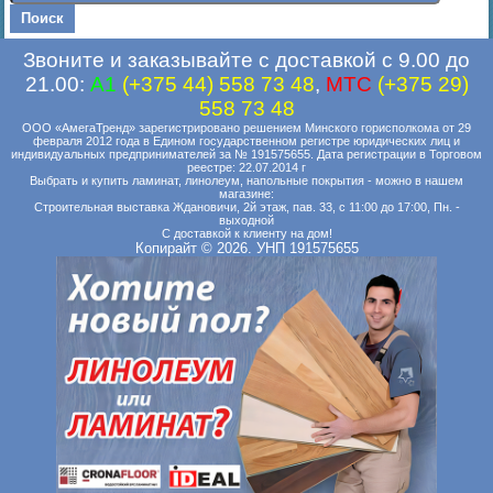
Звоните и заказывайте с доставкой с 9.00 до
21.00:
A1
(+375 44) 558 73 48
,
MTC
(+375 29)
558 73 48
ООО «АмегаТренд» зарегистрировано решением Минского горисполкома от 29
февраля 2012 года в Едином государственном регистре юридических лиц и
индивидуальных предпринимателей за № 191575655. Дата регистрации в Торговом
реестре: 22.07.2014 г
Выбрать и купить ламинат, линолеум, напольные покрытия - можно в нашем
магазине:
Строительная выставка Ждановичи, 2й этаж, пав. 33, с 11:00 до 17:00, Пн. -
выходной
С доставкой к клиенту на дом!
Копирайт © 2026. УНП 191575655