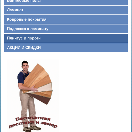
Виниловые полы
Ламинат
Ковровые покрытия
Подложка к ламинату
Плинтус и пороги
АКЦИИ И СКИДКИ