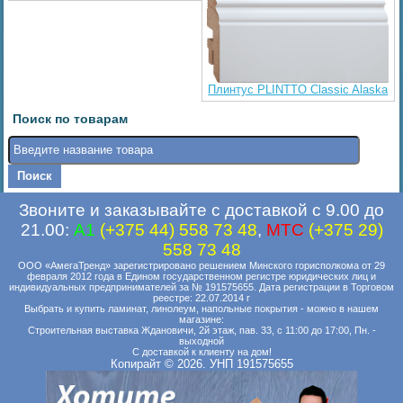
Плинтус PLINTTO Classic Alaska
Поиск по товарам
Звоните и заказывайте с доставкой с 9.00 до
21.00:
A1
(+375 44) 558 73 48
,
MTC
(+375 29)
558 73 48
ООО «АмегаТренд» зарегистрировано решением Минского горисполкома от 29
февраля 2012 года в Едином государственном регистре юридических лиц и
индивидуальных предпринимателей за № 191575655. Дата регистрации в Торговом
реестре: 22.07.2014 г
Выбрать и купить ламинат, линолеум, напольные покрытия - можно в нашем
магазине:
Строительная выставка Ждановичи, 2й этаж, пав. 33, с 11:00 до 17:00, Пн. -
выходной
С доставкой к клиенту на дом!
Копирайт © 2026. УНП 191575655