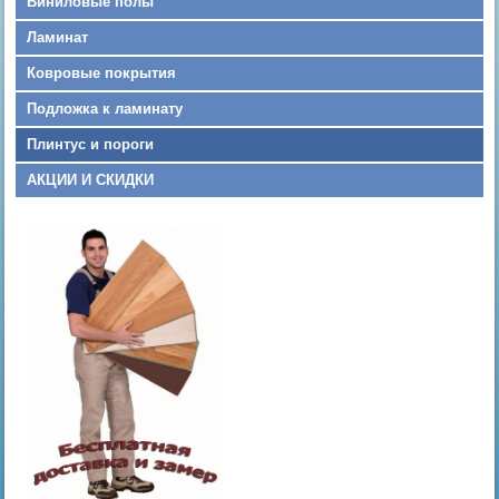
Виниловые полы
Ламинат
Ковровые покрытия
Подложка к ламинату
Плинтус и пороги
АКЦИИ И СКИДКИ