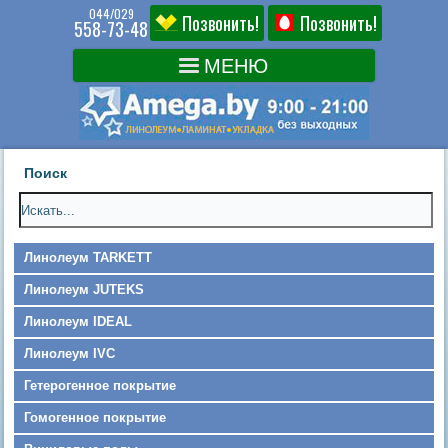
044/029
Позвонить!
Позвонить!
558-73-48
Поиск
Линолеум TARKETT
Линолеум JUTEKS
Линолеум IDEAL
Линолеум IVC
Гетерогенное покрытие
Гомогенное покрытие