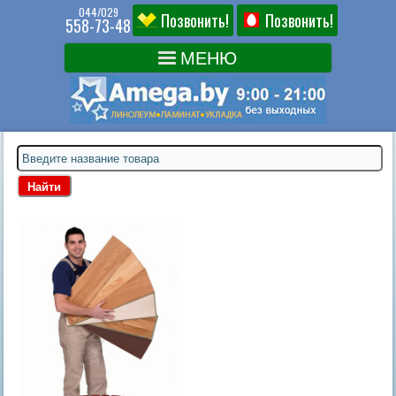
044/029
Позвонить!
Позвонить!
558-73-48