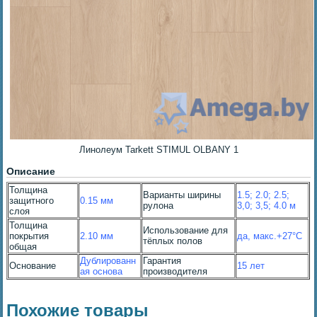
Линолеум Tarkett STIMUL OLBANY 1
Описание
Толщина
Варианты ширины
1.5; 2.0; 2.5;
защитного
0.15 мм
рулона
3,0; 3,5; 4.0 м
слоя
Толщина
Использование для
покрытия
2.10 мм
да, макс.+27°С
тёплых полов
общая
Дублированн
Гарантия
Основание
15 лет
ая основа
производителя
Похожие товары