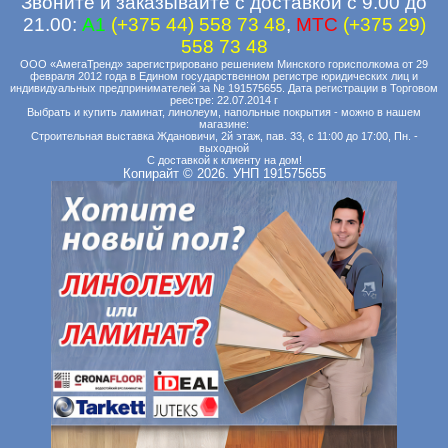
Звоните и заказывайте с доставкой с 9.00 до
21.00:
A1
(+375 44) 558 73 48
,
MTC
(+375 29)
558 73 48
ООО «АмегаТренд» зарегистрировано решением Минского горисполкома от 29
февраля 2012 года в Едином государственном регистре юридических лиц и
индивидуальных предпринимателей за № 191575655. Дата регистрации в Торговом
реестре: 22.07.2014 г
Выбрать и купить ламинат, линолеум, напольные покрытия - можно в нашем
магазине:
Строительная выставка Ждановичи, 2й этаж, пав. 33, с 11:00 до 17:00, Пн. -
выходной
С доставкой к клиенту на дом!
Копирайт © 2026. УНП 191575655