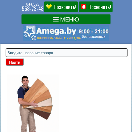
044/029
Позвонить!
Позвонить!
558-73-48