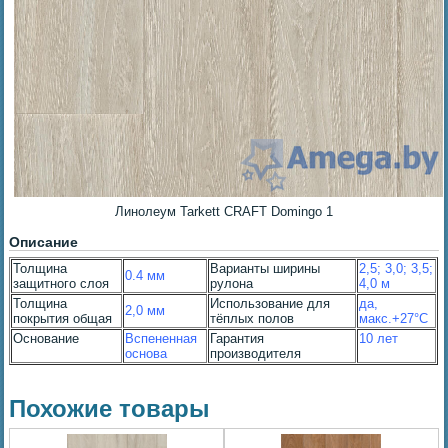
Линолеум Tarkett CRAFT Domingo 1
Описание
Толщина
Варианты ширины
2,5; 3,0; 3,5;
0.4 мм
защитного слоя
рулона
4,0 м
Толщина
Использование для
да,
2,0 мм
покрытия общая
тёплых полов
макс.+27°С
Основание
Вспененная
Гарантия
10 лет
основа
производителя
Похожие товары