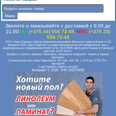
Звоните и заказывайте с доставкой с 9.00 до
21.00:
A1
(+375 44) 558 73 48
,
MTC
(+375 29)
558 73 48
ООО «АмегаТренд» зарегистрировано решением Минского горисполкома от 29
февраля 2012 года в Едином государственном регистре юридических лиц и
индивидуальных предпринимателей за № 191575655. Дата регистрации в Торговом
реестре: 22.07.2014 г
Выбрать и купить ламинат, линолеум, напольные покрытия - можно в нашем
магазине:
Строительная выставка Ждановичи, 2й этаж, пав. 33, с 11:00 до 17:00, Пн. -
выходной
С доставкой к клиенту на дом!
Копирайт © 2026. УНП 191575655