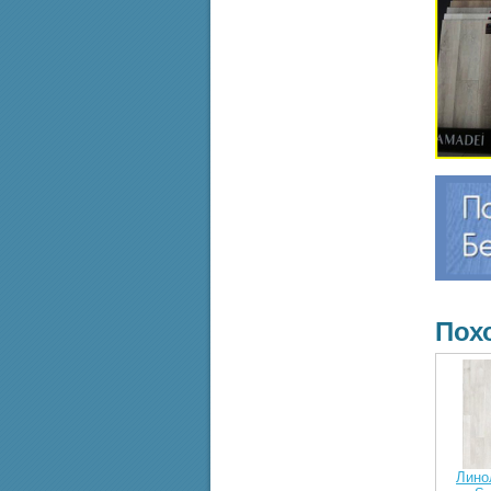
Пох
Лино