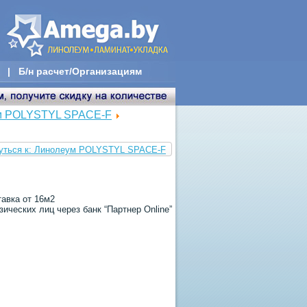
|
Б/н расчет/Организациям
м POLYSTYL SPACE-F
уться к: Линолеум POLYSTYL SPACE-F
тавка от 16м2
ических лиц через банк “Партнер Online”