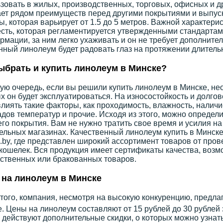
зовать в жилых, производственных, торговых, офисных и 
ет рядом преимуществ перед другими покрытиями и выпуск
, которая варьирует от 1.5 до 5 метров. Важной характери
сть, которая регламентируется утвержденными стандартам
рмации, за ним легко ухаживать и он не требует дополните
ный линолеум будет радовать глаз на протяжении длитель
ыбрать и купить линолеум в Минске?
ую очередь, если вы решили купить линолеум в Минске, не
х он будет эксплуатироваться. На износостойкость и долго
влиять такие факторы, как проходимость, влажность, налич
дов температур и прочие. Исходя из этого, можно определи
го покрытия. Вам не нужно тратить свое время и усилия на
ельных магазинах. Качественный линолеум купить в Минске
by, где представлен широкий ассортимент товаров от про
 кошелек. Вся продукция имеет сертификаты качества, воз
ственных или бракованных товаров.
на линолеум в Минске
того, компания, несмотря на высокую конкуренцию, предла
. Цены на линолеум составляют от 15 рублей до 30 рублей 
 действуют дополнительные скидки, о которых можно узнат