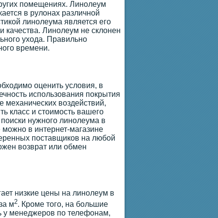
других помещениях. Линолеум
ается в рулонах различной
стикой линолеума является его
и качества. Линолеум не склонен
льного ухода. Правильно
ного времени.
обходимо оценить условия, в
вечность использования покрытия
ие механических воздействий,
ть класс и стоимость вашего
 поиски нужного линолеума в
 можно в интернет-магазине
веренных поставщиков на любой
можен возврат или обмен
гает низкие цены на линолеум в
2
за м
. Кроме того, на большие
ь у менеджеров по телефонам,