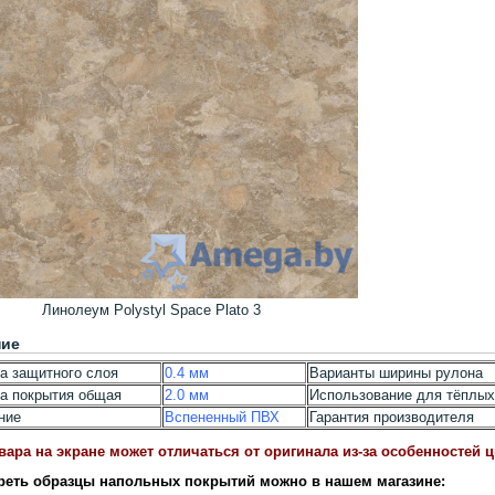
Линолеум Polystyl Space Plato 3
ние
а защитного слоя
0.4 мм
Варианты ширины рулона
а покрытия общая
2.0 мм
Использование для тёплых
ние
Вспененный ПВХ
Гарантия производителя
вара на экране может отличаться от оригинала из-за особенностей 
реть образцы напольных покрытий можно в нашем магазине: