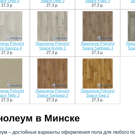
ace Ohio 4
Space Ohio 3
Space Plato 3
Sp
27,3 p.
27,3 p.
27,3 p.
леум Polystyl
Линолеум Polystyl
Линолеум Polystyl
Лино
ce Savoca 4
Space Kvinto 1
Space Santiago 1
Spa
27,3 p.
27,3 p.
27,3 p.
леум Polystyl
Линолеум Polystyl
Линолеум Polystyl
ace Tetto 2
Space Santiago 2
Space Gea 1
27,3 p.
27,3 p.
27,3 p.
нолеум в Минске
ум – достойные варианты оформления пола для любого по