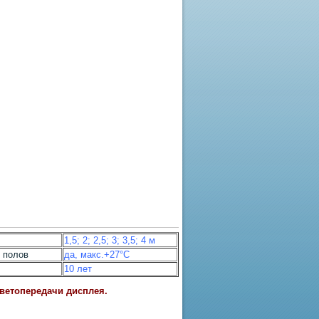
1,5; 2; 2,5; 3; 3,5; 4 м
 полов
да, макс.+27°С
10 лет
цветопередачи дисплея.