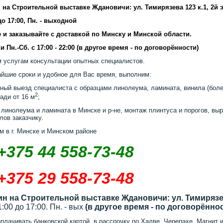
 на Строительной выставке Ждановичи: ул. Тимирязева 123 к.1, 2й 
 до 17:00, Пн. - выходной
 и заказывайте с доставкой по Минску и Минской области.
и Пн.-Сб. с 17:00 - 22:00 (в другое время - по договорённости)
 услугам консультации опытных специалистов.
айшие сроки и удобное для Вас время, выполним:
ный выезд специалиста с образцами линолеума, ламината, винила (более
2
ади от 16 м
;
 линолеума и ламината в Минске и р-не, монтаж плинтуса и порогов, выр
лов заказчику.
м в г. Минске и Минском районе
+375 44 558-73-48
+375 29 558-73-48
ин на Строительной выставке Ждановичи: ул. Тимирязев
11:00 до 17:00. Пн. - вых
(в другое время - по договорённо
плачивать банковской картой, в рассрочку по Халве, Черепахе, Магнит и