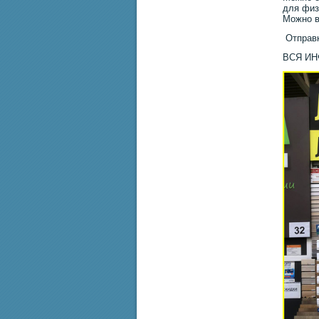
для физ
Можно в
Отправк
ВСЯ И