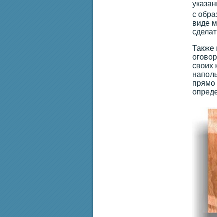
указан
с обра
виде м
сделат
Также 
оговор
своих 
наполь
прямо 
опреде