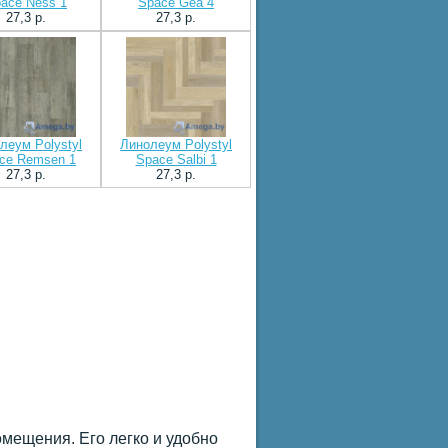
ace Ness 1
Space Gea 4
27,3 p.
27,3 p.
леум Polystyl
Линолеум Polystyl
ce Remsen 1
Space Salbi 1
27,3 p.
27,3 p.
мещения. Его легко и удобно