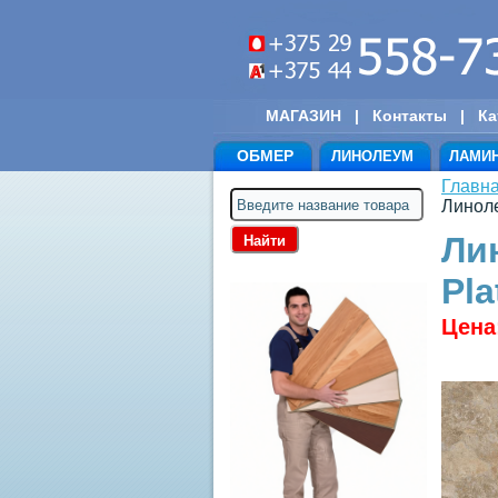
МАГАЗИН
|
Контакты
|
Ка
ОБМЕР
ЛИНОЛЕУМ
ЛАМИ
Главн
Линоле
Ли
Pla
Цена