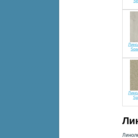
Sp
Лино
Spa
Лино
Sp
Ли
Линоле