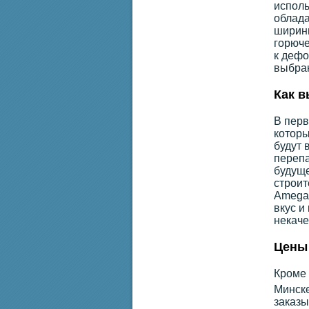
исполь
облада
ширины
горюче
к дефо
выбран
Как в
В перв
которы
будут 
перепа
будуще
строит
Amega.
вкус и
некаче
Цены 
Кроме 
Минске
заказы