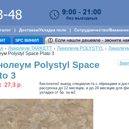
талог
|
Доставка/Укладка пола
|
Сотрудничество/Вакансии
SPC ВИНИЛ
НАТ
ая
Линолеум TARKETT
Линолеум POLYSTYL
Линолеу
ум Polystyl Space Plato 3
нолеум Polystyl Space
Верн
to 3
:
27,3 p.
Бесплатно! выезд специалиста с образцами и дос
рассрочка до 12 месяцев, и до 24 месяцев для физ
укладка от 5р. за м2