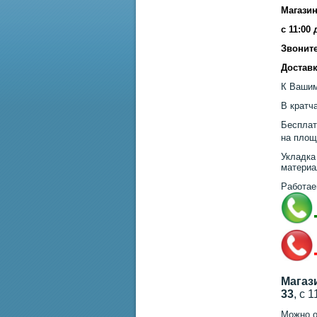
Магазин
с 11:00
Звоните
Доставк
К Вашим
В кратч
Бесплат
на площ
Укладка
материа
Работае
Магаз
33
, с 
Можно о