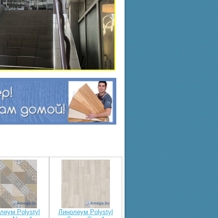
леум Polystyl
Линолеум Polystyl