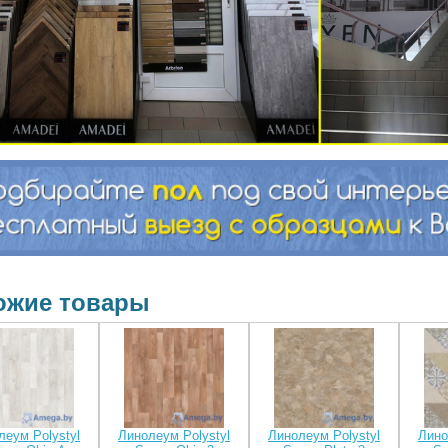
ожие товары
леум Polystyl
Линолеум Polystyl
Линолеум Polystyl
Лино