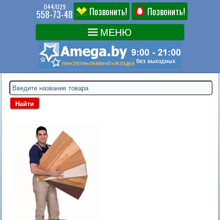
044/029
Позвонить!
Позвонить!
558-73-48