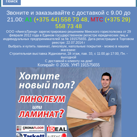
Звоните и заказывайте с доставкой с 9.00 до
21.00:
A1
(+375 44) 558 73 48
,
MTC
(+375 29)
558 73 48
ООО «АмегаТренд» зарегистрировано решением Минского горисполкома от 29
февраля 2012 года в Едином государственном регистре юридических лиц и
индивидуальных предпринимателей за № 191575655. Дата регистрации в Торговом
реестре: 22.07.2014 г
Выбрать и купить ламинат, линолеум, напольные покрытия - можно в нашем
магазине:
Строительная выставка Ждановичи, 2й этаж, пав. 33, с 11:00 до 17:00, Пн. -
выходной
С доставкой к клиенту на дом!
Копирайт © 2026. УНП 191575655