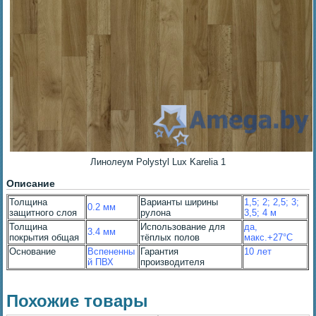
Линолеум Polystyl Lux Karelia 1
Описание
Толщина
Варианты ширины
1,5; 2; 2,5; 3;
0.2 мм
защитного слоя
рулона
3,5; 4 м
Толщина
Использование для
да,
3.4 мм
покрытия общая
тёплых полов
макс.+27°С
Основание
Вспененны
Гарантия
10 лет
й ПВХ
производителя
Похожие товары