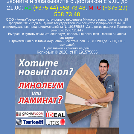
Звоните и заказывайте с доставкой с 9.00 до
21.00:
A1
(+375 44) 558 73 48
,
MTC
(+375 29)
558 73 48
ООО «АмегаТренд» зарегистрировано решением Минского горисполкома от 29
февраля 2012 года в Едином государственном регистре юридических лиц и
индивидуальных предпринимателей за № 191575655. Дата регистрации в Торговом
реестре: 22.07.2014 г
Выбрать и купить ламинат, линолеум, напольные покрытия - можно в нашем
магазине:
Строительная выставка Ждановичи, 2й этаж, пав. 33, с 11:00 до 17:00, Пн. -
выходной
С доставкой к клиенту на дом!
Копирайт © 2026. УНП 191575655