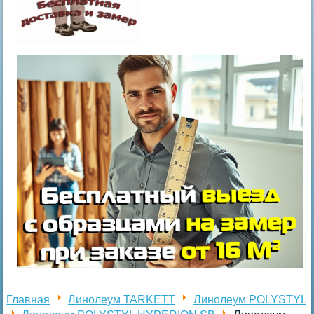
Главная
Линолеум TARKETT
Линолеум POLYSTYL