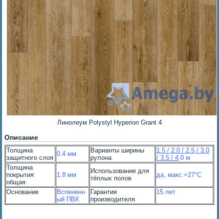
Линолеум Polystyl Hyperion Grant 4
Описание
Толщина
Варианты ширины
1.5 / 2.0 / 2.5 / 3.0
0.4 мм
защитного слоя
рулона
/ 3.5 / 4
.0 м
Толщина
Использование для
покрытия
1.8 мм
да, макс.+27°С
тёплых полов
общая
Основание
Вспененн
Гарантия
15 лет
ый ПВХ
производителя