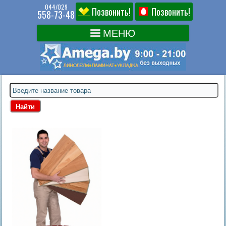
044/029
Позвонить!
Позвонить!
558-73-48