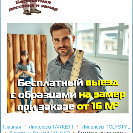
Главная
Линолеум TARKETT
Линолеум POLYSTYL