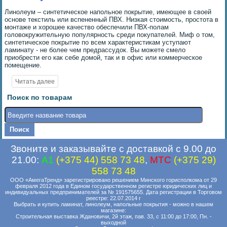
Линолеум – синтетическое напольное покрытие, имеющее в своей
основе текстиль или вспененный ПВХ. Низкая стоимость, простота в
монтаже и хорошее качество обеспечили ПВХ-полам
головокружительную популярность среди покупателей. Миф о том,
синтетическое покрытие по всем характеристикам уступают
ламинату - не более чем предрассудок. Вы можете смело
приобрести его как себе домой, так и в офис или коммерческое
помещение.
Поиск по товарам
Звоните и заказывайте с доставкой с 9.00 до
21.00:
A1
(+375 44) 558 73 48
,
MTC
(+375 29)
558 73 48
ООО «АмегаТренд» зарегистрировано решением Минского горисполкома от 29
февраля 2012 года в Едином государственном регистре юридических лиц и
индивидуальных предпринимателей за № 191575655. Дата регистрации в Торговом
реестре: 22.07.2014 г
Выбрать и купить ламинат, линолеум, напольные покрытия - можно в нашем
магазине:
Строительная выставка Ждановичи, 2й этаж, пав. 33, с 11:00 до 17:00, Пн. -
выходной