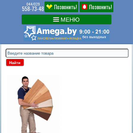
044/029
Позвонить!
Позвонить!
558-73-48