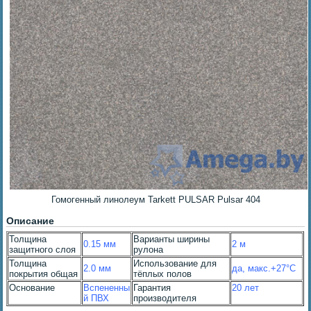
Гомогенный линолеум Tarkett PULSAR Pulsar 404
Описание
Толщина
Варианты ширины
0.15 мм
2 м
защитного слоя
рулона
Толщина
Использование для
2.0 мм
да, макс.+27°С
покрытия общая
тёплых полов
Основание
Вспененны
Гарантия
20 лет
й ПВХ
производителя