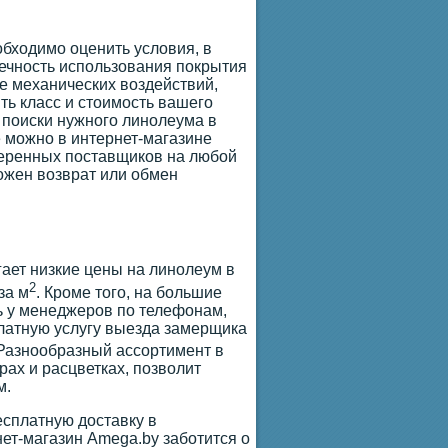
обходимо оценить условия, в
вечность использования покрытия
ие механических воздействий,
ть класс и стоимость вашего
 поиски нужного линолеума в
 можно в интернет-магазине
веренных поставщиков на любой
можен возврат или обмен
гает низкие цены на линолеум в
2
за м
. Кроме того, на большие
ь у менеджеров по телефонам,
платную услугу выезда замерщика
 Разнообразный ассортимент в
ах и расцветках, позволит
м.
сплатную доставку в
ет-магазин Amega.by заботится о