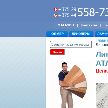
МАГАЗИН
|
Контакты
|
Ка
ОБМЕР
ЛИНОЛЕУМ
ЛАМИ
Главн
Линол
Ли
АТ
Цена