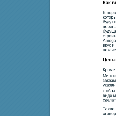
Как в
В перв
которы
будут 
перепа
будуще
строит
Amega.
вкус и
некаче
Цены 
Кроме 
Минске
заказы
указан
с обра
виде м
сделат
Также 
оговор