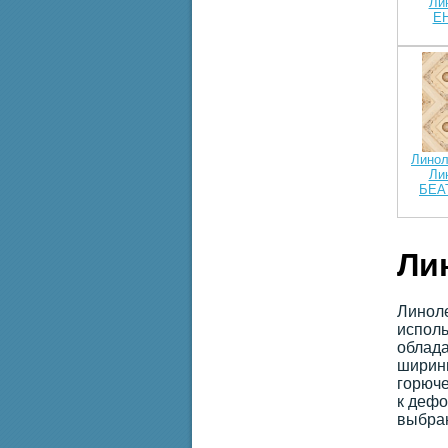
Ли
Е
Линол
Ли
БЕА
Ли
Линоле
исполь
облада
ширины
горюче
к дефо
выбран