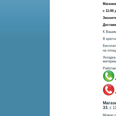
Магазин
с 11:00
Звоните
Доставк
К Вашим
В кратч
Бесплат
на площ
Укладка
материа
Работае
Магаз
33
, с 
Можно о