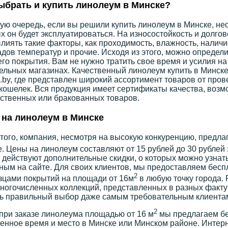
ыбрать и купить линолеум в Минске?
ую очередь, если вы решили купить линолеум в Минске, не
х он будет эксплуатироваться. На износостойкость и долго
влиять такие факторы, как проходимость, влажность, налич
дов температур и прочие. Исходя из этого, можно определи
го покрытия. Вам не нужно тратить свое время и усилия на
ельных магазинах. Качественный линолеум купить в Минске
by, где представлен широкий ассортимент товаров от про
 кошелек. Вся продукция имеет сертификаты качества, воз
ственных или бракованных товаров.
на линолеум в Минске
того, компания, несмотря на высокую конкуренцию, предла
. Цены на линолеум составляют от 15 рублей до 30 рублей 
 действуют дополнительные скидки, о которых можно узнат
ным на сайте. Для своих клиентов, мы предоставляем бес
2
зцами покрытий на площади от 16м
в любую точку города.
ногочисленных коллекций, представленных в разных фактур
ь правильный выбор даже самым требовательным клиента
2
при заказе линолеума площадью от 16 м
мы предлагаем бе
енное время и место в Минске или Минском районе. Интерн