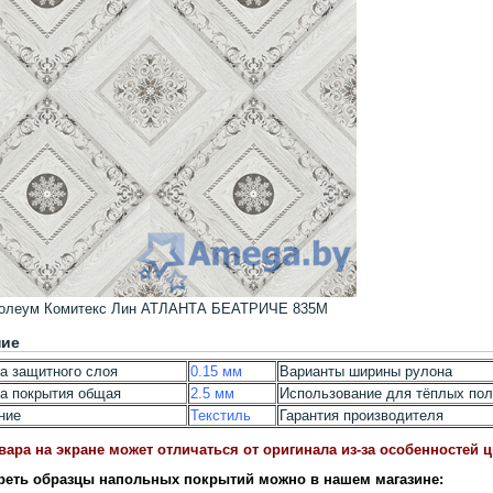
олеум Комитекс Лин АТЛАНТА БЕАТРИЧЕ 835M
ние
а защитного слоя
0.15 мм
Варианты ширины рулона
а покрытия общая
2.5 мм
Использование для тёплых по
ние
Текстиль
Гарантия производителя
вара на экране может отличаться от оригинала из-за особенностей 
реть образцы напольных покрытий можно в нашем магазине: