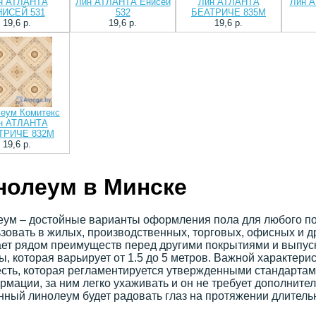
н АТЛАНТА
Лин АТЛАНТА Енисей
Лин АТЛАНТА
Лин А
НИСЕЙ 531
532
БЕАТРИЧЕ 835M
19,6 p.
19,6 p.
19,6 p.
еум Комитекс
н АТЛАНТА
ТРИЧЕ 832М
19,6 p.
нолеум в Минске
ум – достойные варианты оформления пола для любого по
зовать в жилых, производственных, торговых, офисных и 
ет рядом преимуществ перед другими покрытиями и выпуск
, которая варьирует от 1.5 до 5 метров. Важной характери
сть, которая регламентируется утвержденными стандартам
рмации, за ним легко ухаживать и он не требует дополните
ный линолеум будет радовать глаз на протяжении длитель