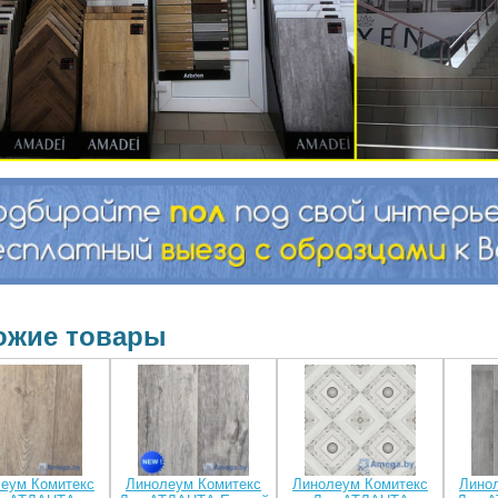
ожие товары
еум Комитекс
Линолеум Комитекс
Линолеум Комитекс
Лино