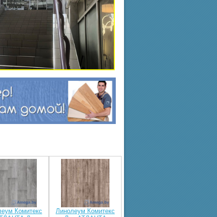
леум Комитекс
Линолеум Комитекс