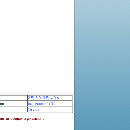
2.5; 3.0; 3.5; 4.0
м
лов
да, макс.+27°С
15 лет
цветопередачи дисплея.