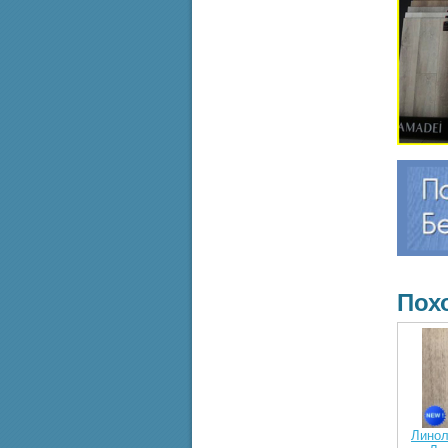
Пох
Линол