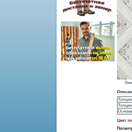
Лин
Описа
Толщин
Толщин
Основа
Цвет то
Посмот