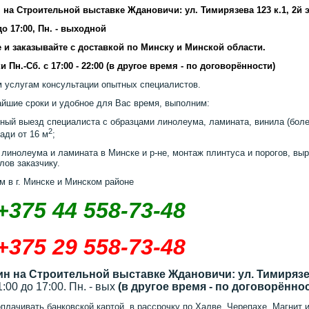
 на Строительной выставке Ждановичи: ул. Тимирязева 123 к.1, 2й 
 до 17:00, Пн. - выходной
 и заказывайте с доставкой по Минску и Минской области.
и Пн.-Сб. с 17:00 - 22:00 (в другое время - по договорённости)
 услугам консультации опытных специалистов.
айшие сроки и удобное для Вас время, выполним:
ный выезд специалиста с образцами линолеума, ламината, винила (более
2
ади от 16 м
;
 линолеума и ламината в Минске и р-не, монтаж плинтуса и порогов, выр
лов заказчику.
м в г. Минске и Минском районе
+375 44 558-73-48
+375 29 558-73-48
ин на Строительной выставке Ждановичи: ул. Тимирязев
11:00 до 17:00. Пн. - вых
(в другое время - по договорённо
плачивать банковской картой, в рассрочку по Халве, Черепахе, Магнит и