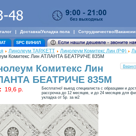
талог
|
Доставка/Укладка пола
|
Сотрудничество/Вакансии
SPC ВИНИЛ
НАТ
ая
Линолеум TARKETT
Линолеум Комитекс Лин (РФ)
Л
еум Комитекс Лин АТЛАНТА БЕАТРИЧЕ 835M
нолеум Комитекс Лин
Вернут
ЛАНТА БЕАТРИЧЕ 835M
:
19,6 p.
Бесплатно! выезд специалиста с образцами и дос
рассрочка до 12 месяцев, и до 24 месяцев для физ
укладка от 5р. за м2