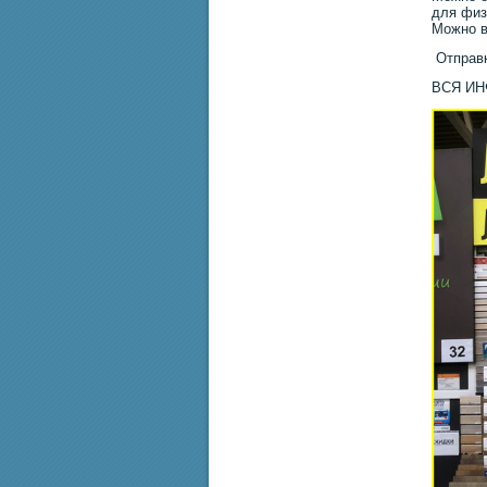
для физ
Можно в
Отправк
ВСЯ И