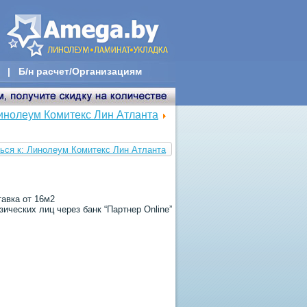
|
Б/н расчет/Организациям
инолеум Комитекс Лин Атланта
ься к: Линолеум Комитекс Лин Атланта
тавка от 16м2
ических лиц через банк “Партнер Online”