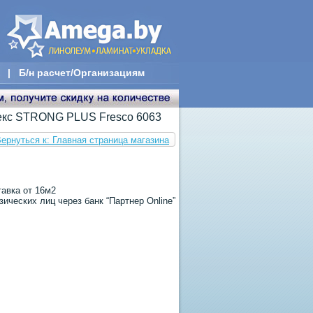
|
Б/н расчет/Организациям
кс STRONG PLUS Fresco 6063
ернуться к: Главная страница магазина
тавка от 16м2
ических лиц через банк “Партнер Online”