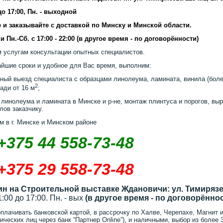
 до 17:00, Пн. - выходной
 и заказывайте с доставкой по Минску и Минской области.
и Пн.-Сб. с 17:00 - 22:00 (в другое время - по договорённости)
 услугам консультации опытных специалистов.
айшие сроки и удобное для Вас время, выполним:
ный выезд специалиста с образцами линолеума, ламината, винила (более
2
ади от 16 м
;
 линолеума и ламината в Минске и р-не, монтаж плинтуса и порогов, выр
лов заказчику.
м в г. Минске и Минском районе
+375 44 558-73-48
+375 29 558-73-48
ин на Строительной выставке Ждановичи: ул. Тимирязев
11:00 до 17:00. Пн. - вых
(в другое время - по договорённо
плачивать банковской картой, в рассрочку по Халве, Черепахе, Магнит и
ических лиц через банк “Партнер Online”), и наличными, выбор из более 