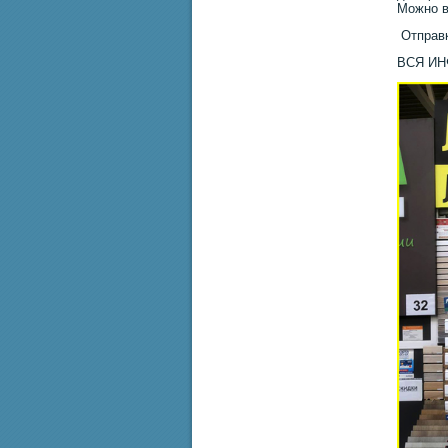
Можно в
Отправк
ВСЯ И