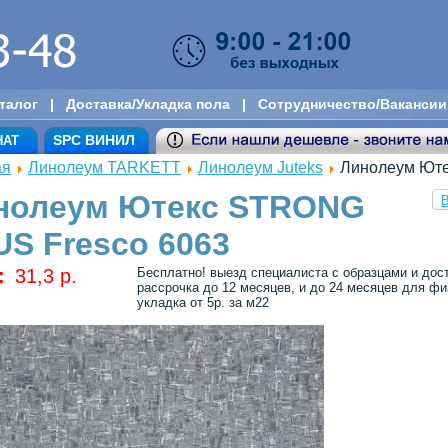
талог
|
Доставка/Укладка пола
|
Сотрудничество/Вакансии
SPC ВИНИЛ
НАТ
ая
Линолеум TARKETT
Линолеум Juteks
Линолеум Юте
нолеум Ютекс STRONG
В
US Fresco 6063
:
31,3 p.
Бесплатно! выезд специалиста с образцами и дос
рассрочка до 12 месяцев, и до 24 месяцев для физ
укладка от 5р. за м22