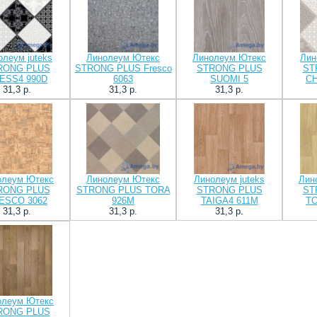
олеум juteks
Линолеум Ютекс
Линолеум Ютекс
Лин
RONG PLUS
STRONG PLUS Fresco
STRONG PLUS
ST
ESS4 990D
6063
SUOMI 5
CH
31,3 p.
31,3 p.
31,3 p.
олеум Ютекс
Линолеум Ютекс
Линолеум juteks
Лин
RONG PLUS
STRONG PLUS TORA
STRONG PLUS
ST
ESCO 3062
926M
TAIGA4 611M
TO
31,3 p.
31,3 p.
31,3 p.
олеум Ютекс
RONG PLUS