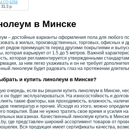
ALCO 6259
31,3 p.
нолеум в Минске
ум – достойные варианты оформления пола для любого по
зовать в жилых, производственных, торговых, офисных и 
ет рядом преимуществ перед другими покрытиями и выпуск
, которая варьирует от 1.5 до 5 метров. Важной характери
сть, которая регламентируется утвержденными стандартам
рмации, за ним легко ухаживать и он не требует дополните
ный линолеум будет радовать глаз на протяжении длитель
ыбрать и купить линолеум в Минске?
ую очередь, если вы решили купить линолеум в Минске, не
х он будет эксплуатироваться. На износостойкость и долго
влиять такие факторы, как проходимость, влажность, налич
дов температур и прочие. Исходя из этого, можно определи
го покрытия. Вам не нужно тратить свое время и усилия на
ельных магазинах. Качественный линолеум купить в Минске
by, где представлен широкий ассортимент товаров от про
 кошелек. Вся продукция имеет сертификаты качества, воз