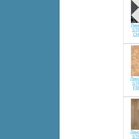
Лин
ST
CH
Лин
ST
FR
Лин
ST