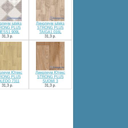
олеум juteks
Линолеум juteks
RONG PLUS
STRONG PLUS
ESS1 909L
TAIGA1 016L
31,3 p.
31,3 p.
олеум Ютекс
Линолеум Ютекс
RONG PLUS
STRONG PLUS
LEDO 7311
SUOMI 3
31,3 p.
31,3 p.