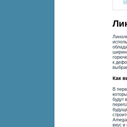
F
Ли
Линоле
исполь
облада
ширины
горюче
к дефо
выбран
Как в
В перв
которы
будут 
перепа
будуще
строит
Amega.
вкус и