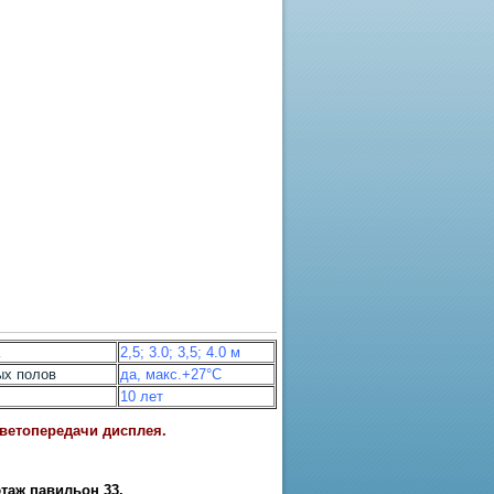
2,5; 3.0; 3,5; 4.0 м
ых полов
да, макс.+27°С
10 лет
цветопередачи дисплея.
этаж павильон 33
,