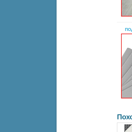
ПО
Пох