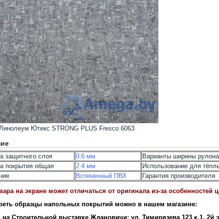
Линолеум Ютекс STRONG PLUS Fresco 6063
ние
а защитного слоя
0.6 мм
Варианты ширины рулона
а покрытия общая
2.4 мм
Использование для тёпл
ние
Вспененный ПВХ
Гарантия производителя
вара на экране может отличаться от оригинала из-за особенностей 
реть образцы напольных покрытий можно в нашем магазине:
 на Строительной выставке Ждановичи: ул. Тимирязева 123 к.1, 2й 