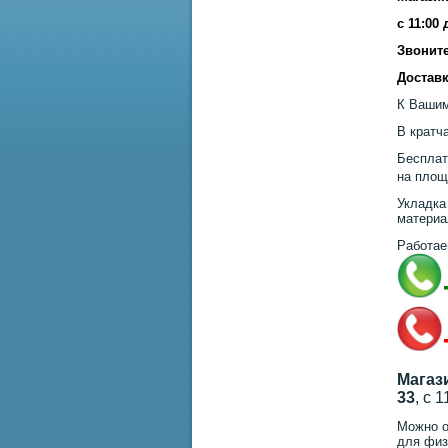
с 11:00
Звоните
Доставк
К Вашим
В кратч
Бесплат
на площ
Укладка
материа
Работае
Магаз
33
, с 
Можно о
для физ