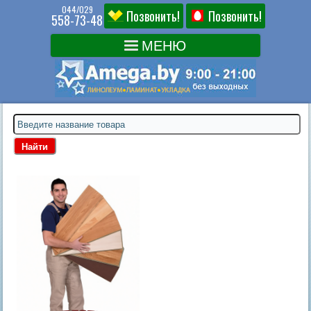
044/029
Позвонить!
Позвонить!
558-73-48