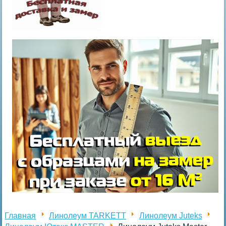
Главная
Линолеум TARKETT
Линолеум Juteks