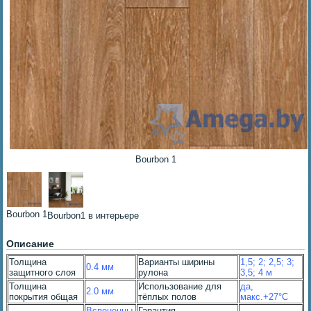
Bourbon 1
Bourbon 1
Bourbon1 в интерьере
Описание
Толщина
Варианты ширины
1,5; 2; 2,5; 3;
0.4 мм
защитного слоя
рулона
3,5; 4 м
Толщина
Использование для
да,
2.0 мм
покрытия общая
тёплых полов
макс.+27°С
Вспененны
Гарантия