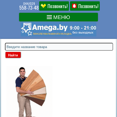
044/029
Позвонить!
Позвонить!
558-73-48