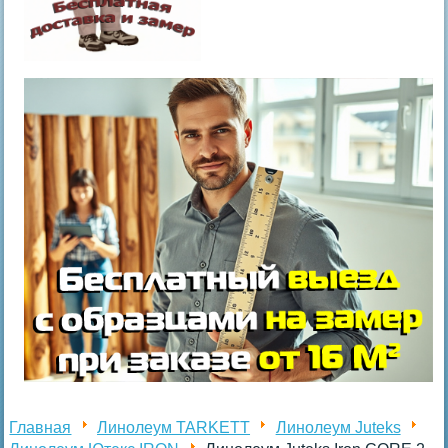
Главная
Линолеум TARKETT
Линолеум Juteks