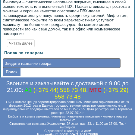
Линолеум – синтетическое напольное покрытие, имеющее в своей
основе текстиль или вспененный ПВХ. Низкая стоимость, простота в
монтаже и хорошее качество обеспечили ПВХ-полам
головокружительную популярность среди покупателей. Миф о том,
синтетическое покрытие по всем характеристикам уступают
ламинату - не более чем предрассудок. Вы можете смело
приобрести его как себе домой, так и в офис или коммерческое
помещение.
Поиск по товарам
Звоните и заказывайте с доставкой с 9.00 до
21.00:
A1
(+375 44) 558 73 48
,
MTC
(+375 29)
558 73 48
ООО «АмегаТренд» зарегистрировано решением Минского горисполкома от 29
февраля 2012 года в Едином государственном регистре юридических лиц и
индивидуальных предпринимателей за № 191575655. Дата регистрации в Торговом
реестре: 22.07.2014 г
Выбрать и купить ламинат, линолеум, напольные покрытия - можно в нашем
магазине:
Строительная выставка Ждановичи, 2й этаж, пав. 33, с 11:00 до 17:00, Пн. -
выходной
С доставкой к клиенту на дом!
Копирайт © 2026. УНП 191575655