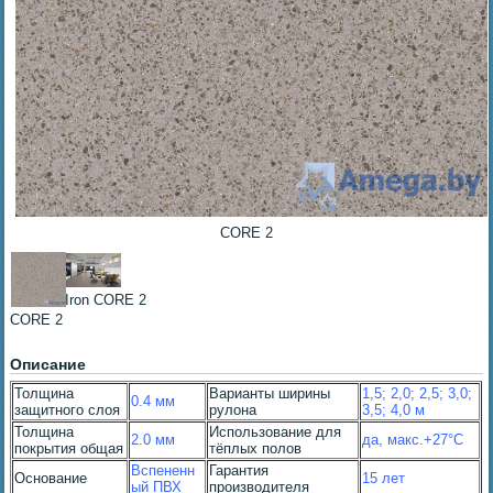
CORE 2
Iron CORE 2
CORE 2
Описание
Толщина
Варианты ширины
1,5; 2,0; 2,5; 3,0;
0.4 мм
защитного слоя
рулона
3,5; 4,0 м
Толщина
Использование для
2.0 мм
да, макс.+27°С
покрытия общая
тёплых полов
Вспененн
Гарантия
Основание
15 лет
ый ПВХ
производителя