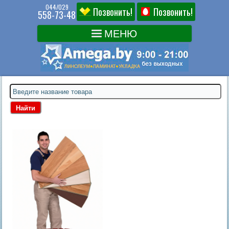
044/029
Позвонить!
Позвонить!
558-73-48