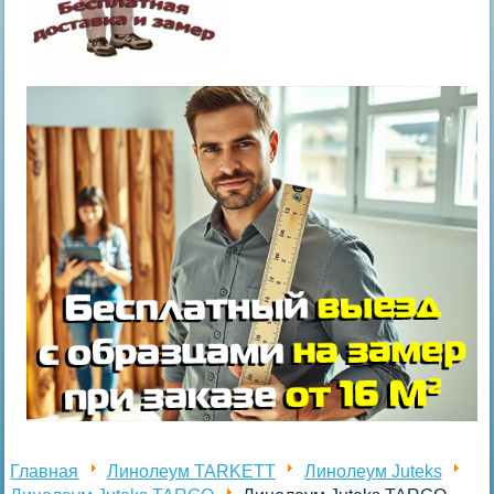
Главная
Линолеум TARKETT
Линолеум Juteks