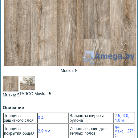
Muskat 5
TARGO Muskat 5
Muskat 5
Описание
Толщина
Варианты ширины
2.5, 3.0,
0.4
защитного слоя
рулона
4.0 м
да,
Толщина
Использование для
2.9 мм
макс.+27°
покрытия общая
тёплых полов
С