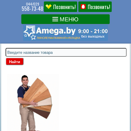
044/029
Позвонить!
Позвонить!
558-73-48