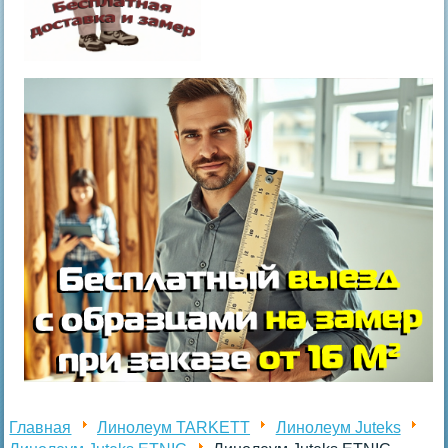
Главная
Линолеум TARKETT
Линолеум Juteks