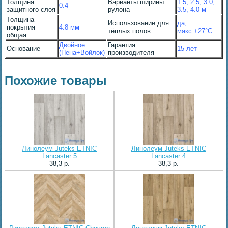
Толщина
Варианты ширины
1.5, 2.5, 3.0,
0.4
защитного слоя
рулона
3.5, 4.0 м
Толщина
Использование для
да,
покрытия
4.8 мм
тёплых полов
макс.+27°С
общая
Двойное
Гарантия
Основание
15 лет
(Пена+Войлок)
производителя
Похожие товары
Линолеум Juteks ETNIC
Линолеум Juteks ETNIC
Lancaster 5
Lancaster 4
38,3 p.
38,3 p.