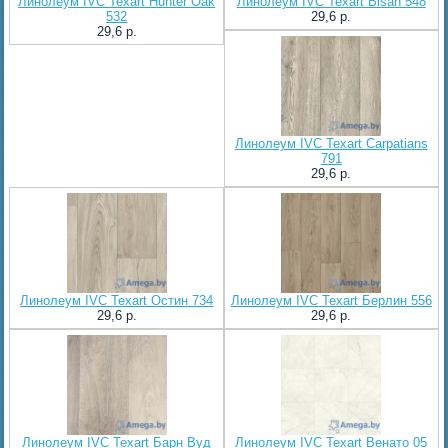
Линолеум IVC Texart Hunter Oak
Линолеум IVC Texart Bisan 548
532
29,6 p.
29,6 p.
Линолеум IVC Texart Carpatians
791
29,6 p.
Линолеум IVC Texart Остин 734
Линолеум IVC Texart Берлин 556
29,6 p.
29,6 p.
Линолеум IVC Texart Барн Вуд
Линолеум IVC Texart Венато 05