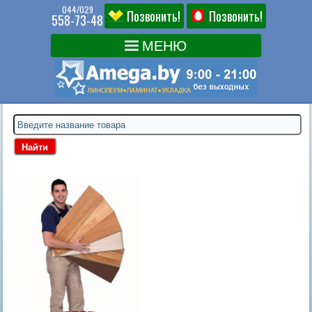
044/029
Позвонить!
Позвонить!
558-73-48