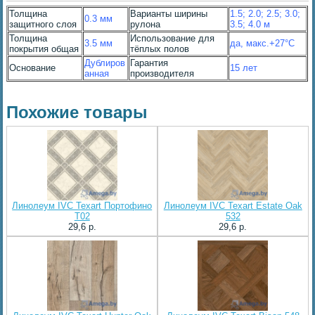
Толщина
Варианты ширины
1.5; 2.0; 2.5; 3.0;
0.3 мм
защитного слоя
рулона
3.5; 4.0 м
Толщина
Использование для
3.5 мм
да, макс.+27°С
покрытия общая
тёплых полов
Дублиров
Гарантия
Основание
15 лет
анная
производителя
Похожие товары
Линолеум IVC Texart Портофино
Линолеум IVC Texart Estate Oak
Т02
532
29,6 p.
29,6 p.