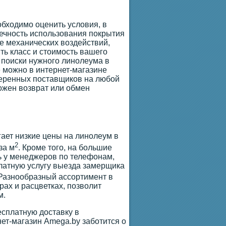
обходимо оценить условия, в
вечность использования покрытия
ие механических воздействий,
ть класс и стоимость вашего
 поиски нужного линолеума в
 можно в интернет-магазине
веренных поставщиков на любой
можен возврат или обмен
гает низкие цены на линолеум в
2
за м
. Кроме того, на большие
ь у менеджеров по телефонам,
платную услугу выезда замерщика
 Разнообразный ассортимент в
ах и расцветках, позволит
м.
сплатную доставку в
ет-магазин Amega.by заботится о