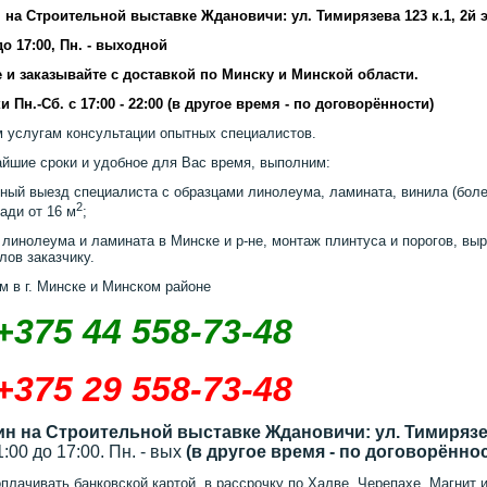
 на Строительной выставке Ждановичи: ул. Тимирязева 123 к.1, 2й 
 до 17:00, Пн. - выходной
 и заказывайте с доставкой по Минску и Минской области.
и Пн.-Сб. с 17:00 - 22:00 (в другое время - по договорённости)
 услугам консультации опытных специалистов.
айшие сроки и удобное для Вас время, выполним:
ный выезд специалиста с образцами линолеума, ламината, винила (более
2
ади от 16 м
;
 линолеума и ламината в Минске и р-не, монтаж плинтуса и порогов, выр
лов заказчику.
м в г. Минске и Минском районе
+375 44 558-73-48
+375 29 558-73-48
ин на Строительной выставке Ждановичи: ул. Тимирязев
11:00 до 17:00. Пн. - вых
(в другое время - по договорённо
плачивать банковской картой, в рассрочку по Халве, Черепахе, Магнит и