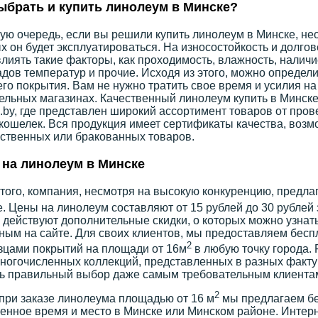
ыбрать и купить линолеум в Минске?
ую очередь, если вы решили купить линолеум в Минске, не
х он будет эксплуатироваться. На износостойкость и долго
влиять такие факторы, как проходимость, влажность, налич
дов температур и прочие. Исходя из этого, можно определи
го покрытия. Вам не нужно тратить свое время и усилия на
ельных магазинах. Качественный линолеум купить в Минске
by, где представлен широкий ассортимент товаров от про
 кошелек. Вся продукция имеет сертификаты качества, воз
ственных или бракованных товаров.
на линолеум в Минске
того, компания, несмотря на высокую конкуренцию, предла
. Цены на линолеум составляют от 15 рублей до 30 рублей 
 действуют дополнительные скидки, о которых можно узнат
ным на сайте. Для своих клиентов, мы предоставляем бес
2
зцами покрытий на площади от 16м
в любую точку города.
ногочисленных коллекций, представленных в разных фактур
ь правильный выбор даже самым требовательным клиента
2
при заказе линолеума площадью от 16 м
мы предлагаем бе
енное время и место в Минске или Минском районе. Интерн