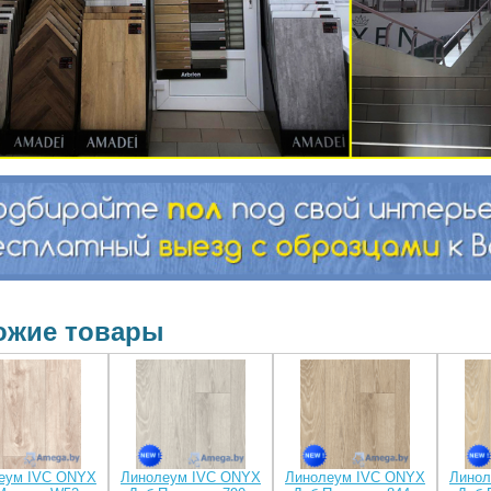
ожие товары
еум IVC ONYX
Линолеум IVC ONYX
Линолеум IVC ONYX
Линол