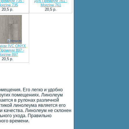
Премиум 735 -
Дуб Премиум 761 -
orzine 735
Morzine 761
20,5 p.
20,5 p.
еум IVC ONYX
Премиум 897 -
orzine 897
20,5 p.
мещения. Его легко и удобно
других помещениях. Линолеум
ается в рулонах различной
стикой линолеума является его
и качества. Линолеум не склонен
льного ухода. Правильно
ного времени.