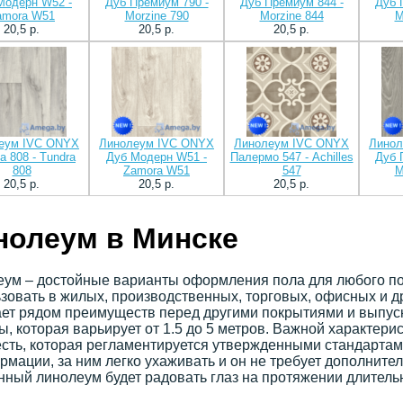
Модерн W52 -
Дуб Премиум 790 -
Дуб Премиум 844 -
Дуб 
amora W51
Morzine 790
Morzine 844
M
20,5 p.
20,5 p.
20,5 p.
еум IVC ONYX
Линолеум IVC ONYX
Линолеум IVC ONYX
Линол
а 808 - Tundra
Дуб Модерн W51 -
Палермо 547 - Achilles
Дуб 
808
Zamora W51
547
M
20,5 p.
20,5 p.
20,5 p.
нолеум в Минске
ум – достойные варианты оформления пола для любого по
зовать в жилых, производственных, торговых, офисных и 
ет рядом преимуществ перед другими покрытиями и выпуск
, которая варьирует от 1.5 до 5 метров. Важной характери
сть, которая регламентируется утвержденными стандартам
рмации, за ним легко ухаживать и он не требует дополните
ный линолеум будет радовать глаз на протяжении длитель