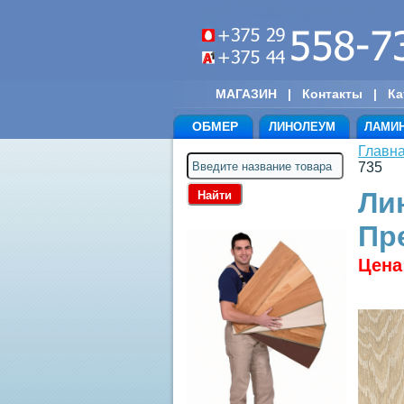
МАГАЗИН
|
Контакты
|
Ка
ОБМЕР
ЛИНОЛЕУМ
ЛАМИ
Главн
735
Ли
Пр
Цена