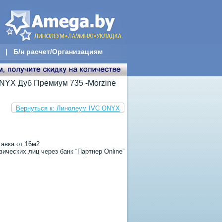
|
Б/н расчет/Организациям
NYX Дуб Премиум 735 -Morzine
Вернуться к: Линолеум IVC ONYX
тавка от 16м2
ических лиц через банк “Партнер Online”