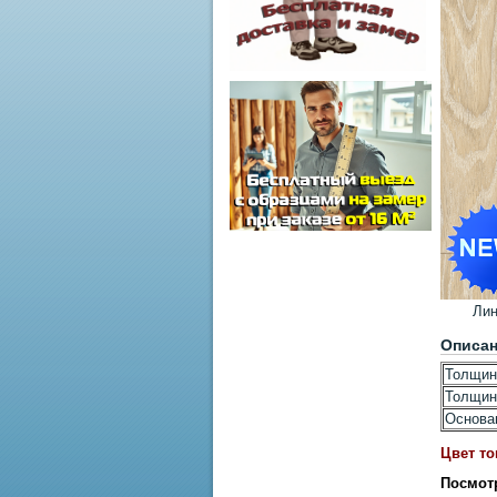
Лин
Описа
Толщин
Толщин
Основа
Цвет то
Посмот