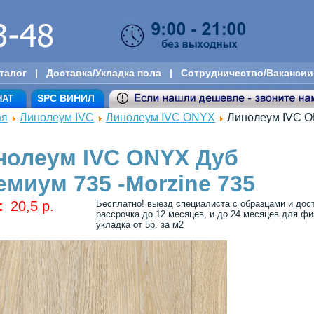
талог
|
Доставка/Укладка пола
|
Сотрудничество/Вакансии
SPC ВИНИЛ
НАТ
ая
Линолеум IVC
Линолеум IVC ONYX
Линолеум IVC O
нолеум IVC ONYX Дуб
емиум 735 -Morzine 735
:
20,5 p.
Бесплатно! выезд специалиста с образцами и дос
рассрочка до 12 месяцев, и до 24 месяцев для физ
укладка от 5р. за м2