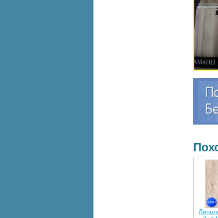
Пох
Линол