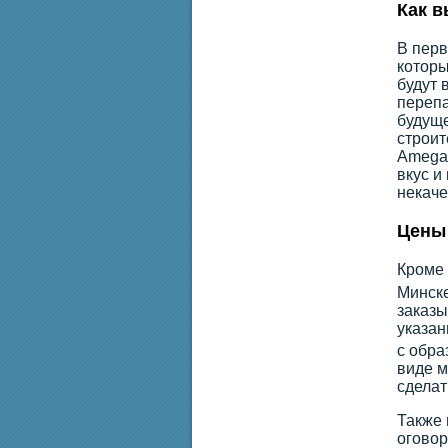
Как в
В перв
которы
будут 
перепа
будуще
строит
Amega.
вкус и
некаче
Цены 
Кроме 
Минске
заказы
указан
с обра
виде м
сделат
Также 
оговор