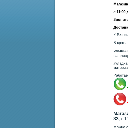
Магазин
с 11:00
Звоните
Доставк
К Вашим
В кратч
Бесплат
на площ
Укладка
материа
Работае
Магаз
33
, с 
Можно о