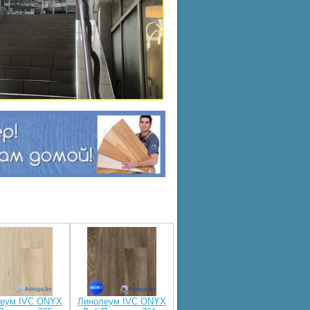
еум IVC ONYX
Линолеум IVC ONYX