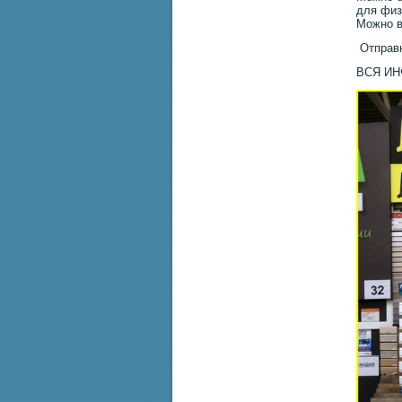
для физ
Можно в
Отправк
ВСЯ И