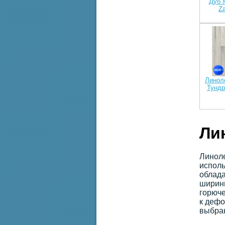
Дуб 
Z
Линол
Тундр
Ли
Линоле
исполь
облада
ширины
горюче
к дефо
выбран