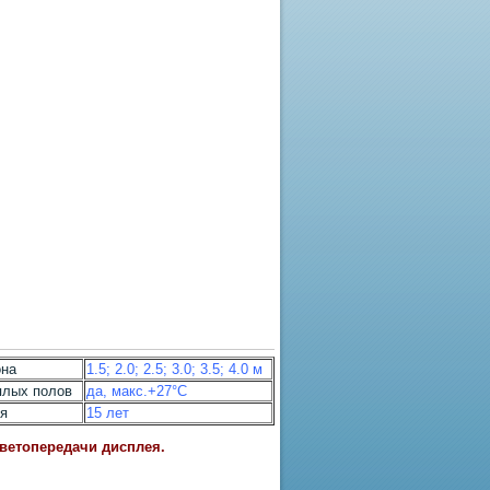
она
1.5; 2.0; 2.5; 3.0; 3.5; 4.0 м
плых полов
да, макс.+27°С
ля
15 лет
цветопередачи дисплея.