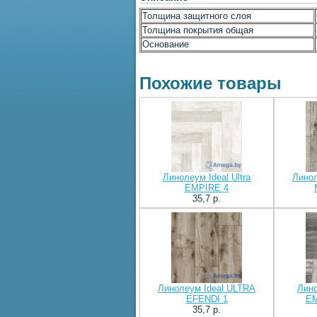
Толщина защитного слоя
Толщина покрытия общая
Основание
Похожие товары
Линолеум Ideal Ultra
Линол
EMPIRE 4
35,7 p.
Линолеум Ideal ULTRA
Лино
EFENDI 1
EM
35,7 p.