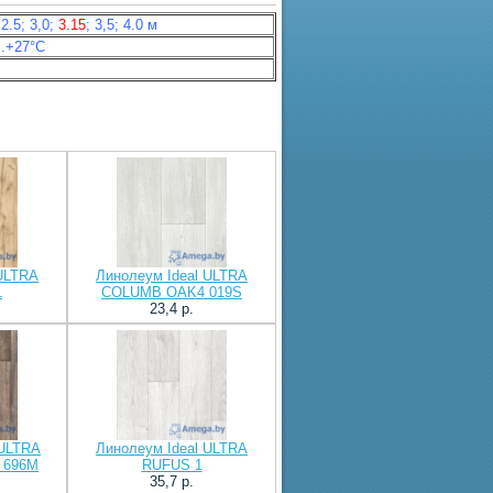
 2.5; 3,0;
3.15
; 3,5; 4.0 м
с.+27°С
 ULTRA
Линолеум Ideal ULTRA
1
COLUMB OAK4 019S
23,4 p.
 ULTRA
Линолеум Ideal ULTRA
 696M
RUFUS 1
35,7 p.