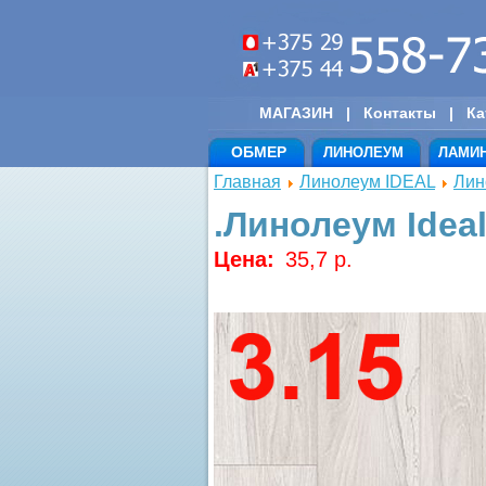
МАГАЗИН
|
Контакты
|
Ка
ОБМЕР
ЛИНОЛЕУМ
ЛАМИ
Главная
Линолеум IDEAL
Лин
.Линолеум Idea
Цена:
35,7 p.