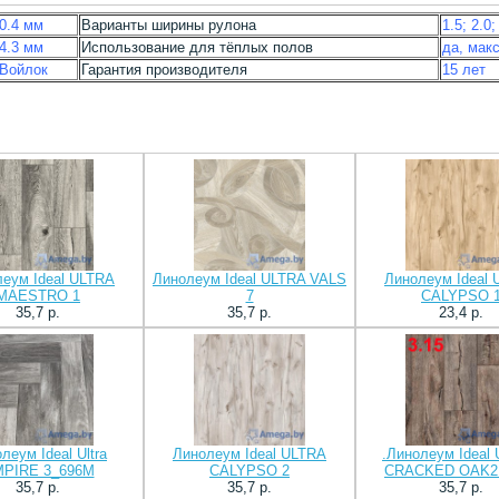
0.4 мм
Варианты ширины рулона
1.5; 2.0;
4.3 мм
Использование для тёплых полов
да, мак
Войлок
Гарантия производителя
15 лет
еум Ideal ULTRA
Линолеум Ideal ULTRA VALS
Линолеум Ideal
MAESTRO 1
7
CALYPSO 
35,7 p.
35,7 p.
23,4 p.
леум Ideal Ultra
Линолеум Ideal ULTRA
.Линолеум Ideal
PIRE 3_696M
CALYPSO 2
CRACKED OAK2
35,7 p.
35,7 p.
35,7 p.