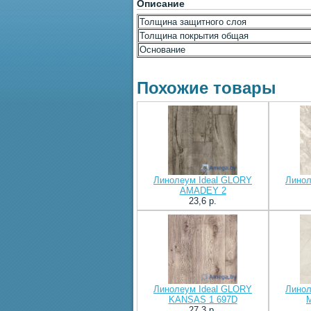
Описание
Толщина защитного слоя
Толщина покрытия общая
Основание
Похожие товары
Линолеум Ideal GLORY
Линол
AMADEY 2
23,6 p.
Линолеум Ideal GLORY
Линол
KANSAS 1 697D
27,3 p.