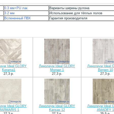
0.3 мм+PU лак
Варианты ширины рулона
3.2 мм
Использование для тёплых полов
Вспененный ПВХ
Гарантия производителя
еум Ideal GLORY
Линолеум Ideal GLORY
Линолеум Ideal
Kerama1
Morgan 1
Bergen 10
27,3 p.
27,3 p.
27,3 p.
еум Ideal GLORY
Линолеум Ideal GLORY
Линолеум Ideal
MARMARIS 1
Kansas 12
AMADEY 1
27,3 p.
27,3 p.
25,5 p.