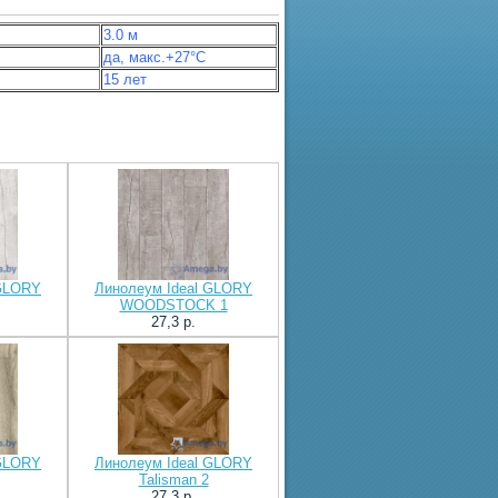
3.0 м
да, макс.+27°С
15 лет
 GLORY
Линолеум Ideal GLORY
WOODSTOCK 1
27,3 p.
 GLORY
Линолеум Ideal GLORY
Talisman 2
27,3 p.