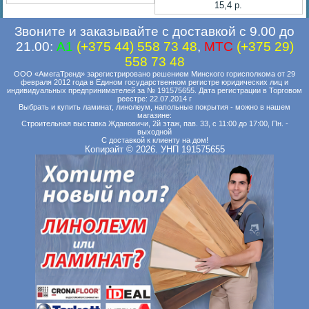
15,4 p.
Звоните и заказывайте с доставкой с 9.00 до
21.00:
A1
(+375 44) 558 73 48
,
MTC
(+375 29)
558 73 48
ООО «АмегаТренд» зарегистрировано решением Минского горисполкома от 29
февраля 2012 года в Едином государственном регистре юридических лиц и
индивидуальных предпринимателей за № 191575655. Дата регистрации в Торговом
реестре: 22.07.2014 г
Выбрать и купить ламинат, линолеум, напольные покрытия - можно в нашем
магазине:
Строительная выставка Ждановичи, 2й этаж, пав. 33, с 11:00 до 17:00, Пн. -
выходной
С доставкой к клиенту на дом!
Копирайт © 2026. УНП 191575655