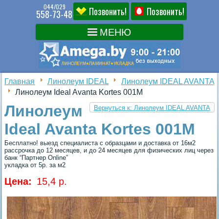
044/029
Позвонить!
Позвонить!
558-73-48
Главная
Линолеум IDEAL
Линолеум IDEAL AVANTA
Линолеум Ideal Avanta Kortes 001M
Линолеум
Вернуться к: Линолеум IDEAL AVANTA
Ideal Avanta Kortes 001M
Бесплатно! выезд специалиста с образцами и доставка от 16м2
рассрочка до 12 месяцев, и до 24 месяцев для физических лиц через
банк “Партнер Online”
укладка от 5р. за м2
Цена:
15,4 p.