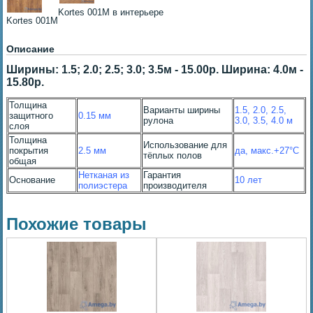
Kortes 001M в интерьере
Kortes 001M
Описание
Ширины: 1.5; 2.0; 2.5; 3.0; 3.5м - 15.00р. Ширина: 4.0м -
15.80р.
Толщина
Варианты ширины
1.5, 2.0, 2.5,
защитного
0.15 мм
рулона
3.0, 3.5, 4.0 м
слоя
Толщина
Использование для
покрытия
2.5 мм
да, макс.+27°С
тёплых полов
общая
Нетканая из
Гарантия
Основание
10 лет
полиэстера
производителя
Похожие товары