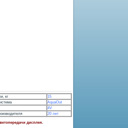
и, кг
15
истема
AquaOut
4V
роизводителя
20 лет
цветопередачи дисплея.