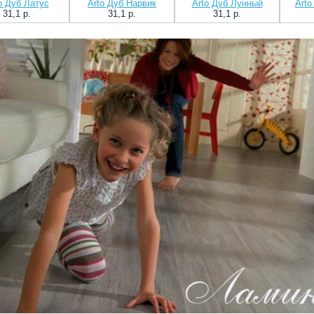
o Дуб Латус
Arto Дуб Нарвик
Arto Дуб Лунный
Arto
31,1 p.
31,1 p.
31,1 p.