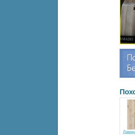
Пох
Ламин