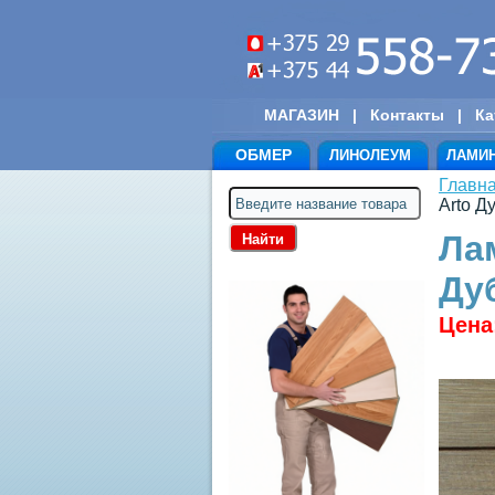
МАГАЗИН
|
Контакты
|
Ка
ОБМЕР
ЛИНОЛЕУМ
ЛАМИ
Главн
Arto Д
Ла
Ду
Цена