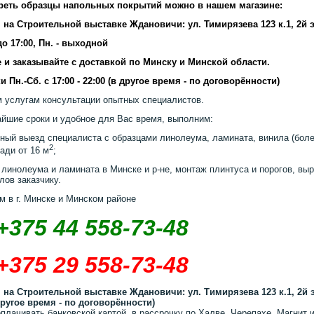
реть образцы напольных покрытий можно в нашем магазине:
 на Строительной выставке Ждановичи: ул. Тимирязева 123 к.1, 2й 
 до 17:00, Пн. - выходной
 и заказывайте с доставкой по Минску и Минской области.
и Пн.-Сб. с 17:00 - 22:00 (в другое время - по договорённости)
 услугам консультации опытных специалистов.
айшие сроки и удобное для Вас время, выполним:
ный выезд специалиста с образцами линолеума, ламината, винила (более
2
ади от 16 м
;
 линолеума и ламината в Минске и р-не, монтаж плинтуса и порогов, выр
лов заказчику.
м в г. Минске и Минском районе
+375 44 558-73-48
+375 29 558-73-48
 на Строительной выставке Ждановичи: ул. Тимирязева 123 к.1, 2й 
другое время - по договорённости)
плачивать банковской картой, в рассрочку по Халве, Черепахе, Магнит и