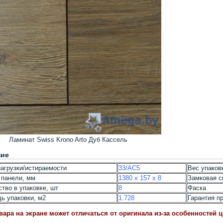
Ламинат Swiss Krono Arto Дуб Кассель
ние
агрузки/истираемости
33/AC5
Вес упаковк
 панели, мм
1380 x 157 x 8
Замковая с
тво в упаковке, шт
8
Фаска
ь упаковки, м2
1.728
Гарантия п
вара на экране может отличаться от оригинала из-за особенностей 