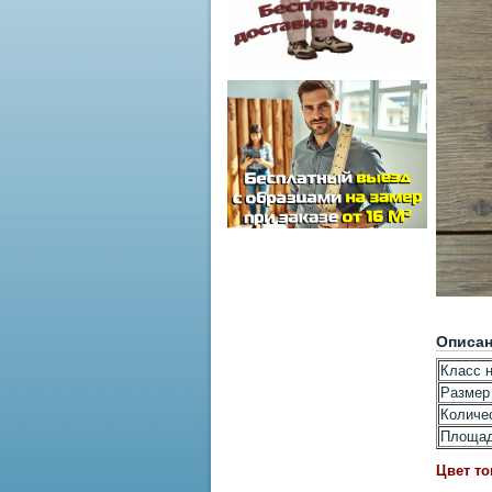
Описа
Класс н
Размер
Количес
Площад
Цвет то