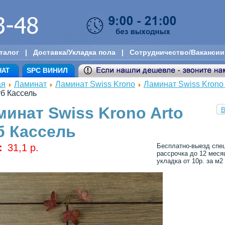
талог
|
Доставка/Укладка пола
|
Сотрудничество/Вакансии
SPC ВИНИЛ
НАТ
ая
Ламинат
Ламинат Swiss Krono
Ламинат Swiss Kron
уб Кассель
минат Swiss Krono Arto
В
б Кассель
:
31,1 p.
Бесплатно-выезд спец
рассрочка до 12 меся
укладка от 10р. за м2