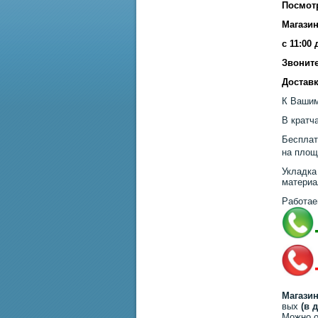
Посмот
Магазин
с 11:00
Звоните
Доставк
К Вашим
В кратч
Бесплат
на площ
Укладка
материа
Работае
Магазин
вых
(в 
Можно о