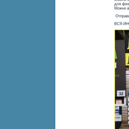
для физ
Можно в
Отправк
ВСЯ И