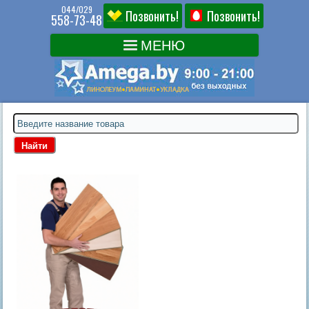
044/029
Позвонить!
Позвонить!
558-73-48