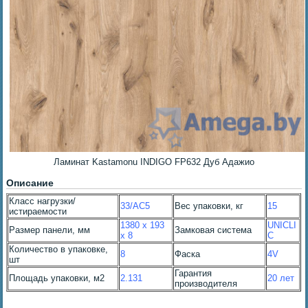
Ламинат Kastamonu INDIGO FP632 Дуб Адажио
Описание
Класс нагрузки/
33/AC5
Вес упаковки, кг
15
истираемости
1380 x 193
UNICLI
Размер панели, мм
Замковая система
x 8
C
Количество в упаковке,
8
Фаска
4V
шт
Гарантия
Площадь упаковки, м2
2.131
20 лет
производителя