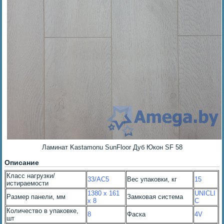
Ламинат Kastamonu SunFloor Дуб Юкон SF 58
Описание
Класс нагрузки/
33/AC5
Вес упаковки, кг
15
истираемости
1380 x 161
UNICLI
Размер панели, мм
Замковая система
x 8
C
Количество в упаковке,
8
Фаска
4V
шт