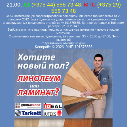
21.00:
A1
(+375 44) 558 73 48
,
MTC
(+375 29)
558 73 48
ООО «АмегаТренд» зарегистрировано решением Минского горисполкома от 29
февраля 2012 года в Едином государственном регистре юридических лиц и
индивидуальных предпринимателей за № 191575655. Дата регистрации в Торговом
реестре: 22.07.2014 г
Выбрать и купить ламинат, линолеум, напольные покрытия - можно в нашем
магазине:
Строительная выставка Ждановичи, 2й этаж, пав. 33, с 11:00 до 17:00, Пн. -
выходной
С доставкой к клиенту на дом!
Копирайт © 2026. УНП 191575655