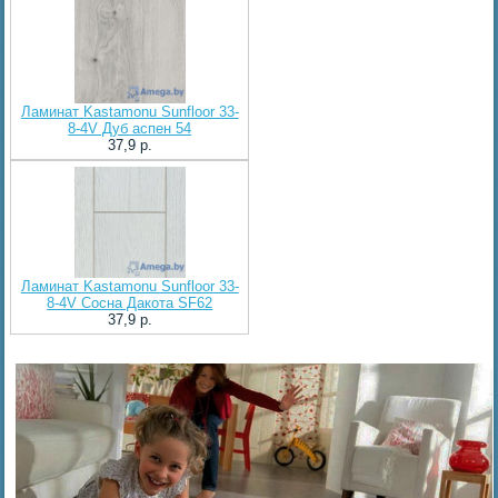
Ламинат Kastamonu Sunfloor 33-
8-4V Дуб аспен 54
37,9 p.
Ламинат Kastamonu Sunfloor 33-
8-4V Сосна Дакота SF62
37,9 p.