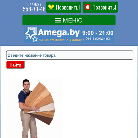
044/029
Позвонить!
Позвонить!
558-73-48